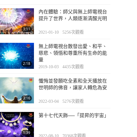
內在體驗：師父與無上師電視台
提升了世界，人類逐漸清醒光明
3:11
2021-01-10
5256
次觀看
無上師電視台散發出愛、和平、
慈悲、領悟和尊重所有生命的能
量
2:18
2019-10-03
4435
次觀看
懺悔並發願吃全素和全天播放在
世明師的佛音，讓家人轉危為安
3:16
2022-03-04
5276
次觀看
第十七代天飾──「提昇的宇宙」
1:39
2022-08-10
70368
次觀看