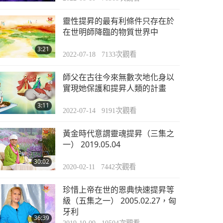
靈性提昇的最有利條件只存在於
在世明師降臨的物質世界中
3:21
2022-07-18
7133
次觀看
師父在古往今來無數次地化身以
實現她保護和提昇人類的計畫
3:11
2022-07-14
9191
次觀看
黃金時代意謂靈魂提昇（三集之
一） 2019.05.04
30:02
2020-02-11
7442
次觀看
珍惜上帝在世的恩典快速提昇等
級（五集之一） 2005.02.27，匈
牙利
36:39