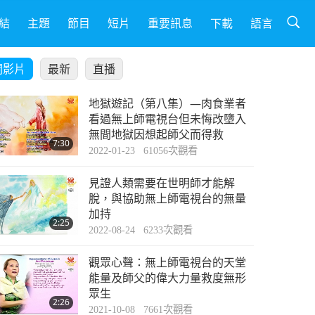
結
主題
節目
短片
重要訊息
下載
語言
關影片
最新
直播
地獄遊記（第八集）—肉食業者
看過無上師電視台但未悔改墮入
無間地獄因想起師父而得救
7:30
2022-01-23
61056
次觀看
見證人類需要在世明師才能解
脫，與協助無上師電視台的無量
加持
2:25
2022-08-24
6233
次觀看
觀眾心聲：無上師電視台的天堂
能量及師父的偉大力量救度無形
眾生
2:26
2021-10-08
7661
次觀看