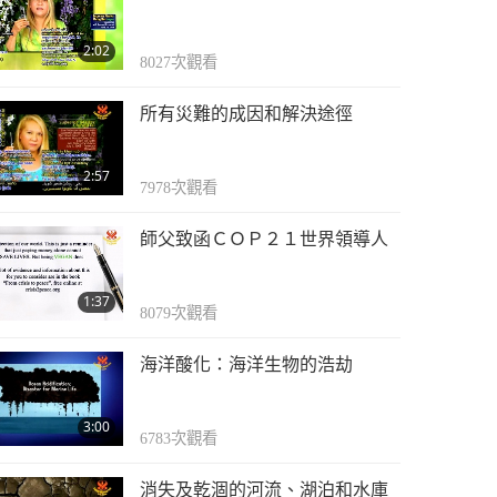
2:02
8027
次觀看
所有災難的成因和解決途徑
2:57
7978
次觀看
師父致函ＣＯＰ２１世界領導人
1:37
8079
次觀看
海洋酸化：海洋生物的浩劫
3:00
6783
次觀看
消失及乾涸的河流、湖泊和水庫