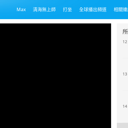
Max
清海無上師
打坐
全球播出頻道
相關連
11
所
12
13
14