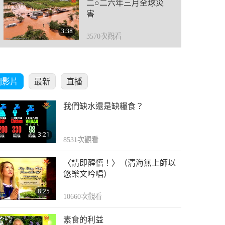
二○二六年三月全球災
害
3:38
3570
次觀看
二○二六年四月全球災
害
關影片
最新
直播
3:36
3127
次觀看
我們缺水還是缺糧食？
二○二六年五月全球災
害
3:21
8531
次觀看
5:25
3052
次觀看
〈請即醒悟！〉（清海無上師以
二○二六年六月全球災
悠樂文吟唱）
害
8:25
10660
次觀看
3:22
1268
次觀看
素食的利益