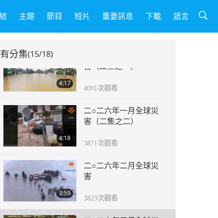
二○二五年十一月至十
二月全球災害
結
主題
節目
短片
重要訊息
下載
語言
2:59
4041
次觀看
有分集
(15/18)
二○二六年一月全球災
害（二集之一）
4:17
4091
次觀看
二○二六年一月全球災
害（二集之二）
4:18
3871
次觀看
二○二六年二月全球災
害
3:59
3823
次觀看