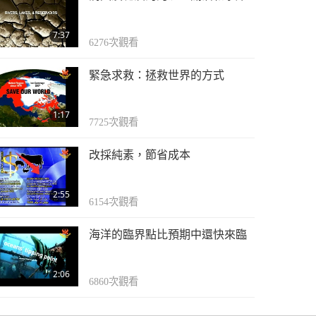
7:37
6276
次觀看
緊急求救：拯救世界的方式
1:17
7725
次觀看
改採純素，節省成本
2:55
6154
次觀看
海洋的臨界點比預期中還快來臨
2:06
6860
次觀看