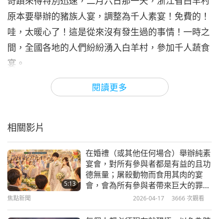
奇蹟來得特別迅速，二月六日那一天，浙江省白羊村
原本要舉辦的豬族人宴，調整為千人素宴！免費的！
哇，太暖心了！這是從來沒有發生過的事情！一時之
間，全國各地的人們紛紛湧入白羊村，參加千人蔬食
宴。
另一邊，多個素食團體密切合作，採買食材、製作千
閱讀更多
人菜品。好多志願者有序地幫忙來賓簽到、安排座
位，將菜品奉上餐桌。來賓們樂呵呵地掏出手機給菜
品拍照、拍小視頻發到社交平台—點「讚」聲此起彼
相關影片
伏，「這樣的宴席才是真正最有福氣的新春宴席！」
在婚禮（或其他任何場合）舉辦純素
「白羊村在哪裡呀？一定要去看看！」在宴會上流淌
宴會，對所有參與者都是有益的且功
著歡樂的氣氛，每個人都情不自禁地微笑著。哇！現
德無量；屠殺動物而食用其肉的宴
5:13
會，會為所有參與者帶來巨大的罪業
場大家都感到有很多天人、天使加持。這麼短的時
和苦難！！！
焦點新聞
2026-04-17
3666
次觀看
間，不知不覺讓村裡的管理者完成了一個充滿智慧、