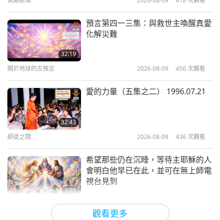
焦點新聞
2026-08-09
418
次觀看
5:18
焦點新聞
2023-11-03
8871
次觀看
預言第四一三集：與救世主喚醒真愛
化解災難
珍惜寶貴的人身幫助他人覺醒以免為
時已晚
32:19
關於地球的古預言
2026-08-09
450
次觀看
5:03
焦點新聞
2023-07-02
5808
次觀看
愛的力量（五集之二） 1996.07.21
願所有人類覺醒—許多遭屠殺的動物
族人的復仇靈魂會對傷害他們的人尋
32:43
求報應
師徒之間
2026-08-09
436
次觀看
4:52
焦點新聞
2023-05-02
5197
次觀看
希望那些仍在沉睡，等待主耶穌的人
會明白他早已在此，並可在無上師電
已受到保護的回「家」真誠尋求者應
視台見到
幫助他人覺醒
3:05
焦點新聞
2026-08-08
891
次觀看
5:05
觀看更多