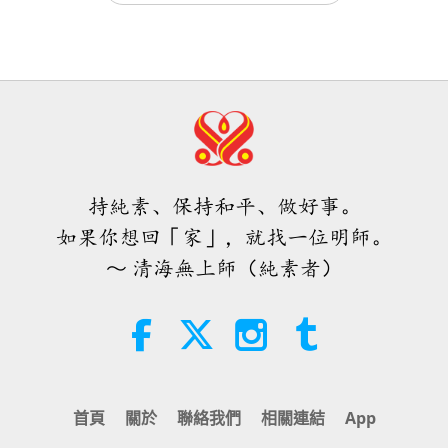
焦點新聞
2023-06-26
9380
次觀看
世界各地純素趨勢新聞，二○二六年
四至六月（二集之一）
任何人不遵守戒律，在物質與靈性上
都沒有做好準備的人，將不會在淨化
3:40
過程中活下來
短片
2026-08-08
352
次觀看
2:51
焦點新聞
2023-10-16
18859
次觀看
世界各地純素趨勢新聞，二○二六年
四至六月（二集之二）
末日可能會突然到來，唯有改變成純
持純素、保持和平、做好事。
素者才有存活的機會
4:58
如果你想回「家」，就找一位明師。
短片
2026-08-08
304
次觀看
4:04
～ 清海無上師（純素者）
焦點新聞
2023-04-30
10355
次觀看
愛的力量（五集之一） 1996.07.21
內在體驗：我們的身口意必須真正純
淨，才能在世界的淨化中存活下來
38:08
師徒之間
2026-08-08
902
次觀看
4:08
首頁
關於
聯絡我們
相關連結
App
焦點新聞
2022-04-29
13861
次觀看
其實無需害怕負面的力量，因為當我