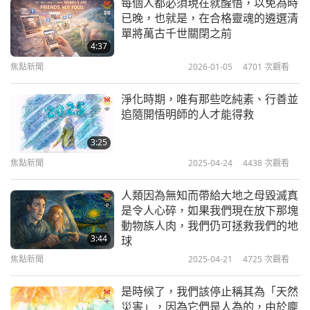
愛心和眼光的決定。而且彷彿從地底冒出一般，出現
每個人都必須現在就醒悟，以免為時
已晚，也就是，在合格靈魂的遴選清
這麼多團隊，且合作如此順暢，所有人都歡喜不已！
單將萬古千世關閉之前
人們期待更多的村鎮、城市加入這一步伐。
4:37
無盡感恩無上師電視台團隊的高貴工作！我們愛您！
焦點新聞
2026-01-05
4701
次觀看
無盡崇拜、感恩、讚美、臣服、愛合一的三位至大能
淨化時期，唯有那些吃純素、行善並
者！想到至高無上的上帝師父的大雄大力不禁渾身震
追隨開悟明師的人才能得救
顫！為上帝師父的平安、祥和、健康、快樂、溫暖誠
3:25
摯祈禱！福雲敬拜（福雲師兄，五十三歲，來自中
焦點新聞
2025-04-24
4438
次觀看
國）
人類因為無知而帶給大地之母毀滅真
是令人心碎，如果我們現在放下那塊
宣揚喜慶的福雲，感謝您轉達這則不可思議的奇蹟訊
動物族人肉，我們仍可拯救我們的地
3:44
球
息，有關白羊村農曆春節慶典中令人驚喜的轉變。
焦點新聞
2025-04-21
4725
次觀看
師父有此段開心的話語給您：
「歡欣鼓舞的福雲，感
謝你成為一位真誠勤懇又充滿關愛的上帝門徒，並傳
是時候了，我們該停止稱其為「天然
災害」，因為它們是人為的，由於龐