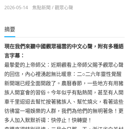
2026-05-14
焦點新聞
/
觀眾心聲
摘要
現在我們來聽中國觀眾福雲的中文心聲，附有多種語
言字幕：
最摯愛的上帝師父：近期觀看上帝師父賜予觀眾心聲
的回信，內心裡湧起無比暖意：二○二六年靈性覺醒
新開端已經全面開啟了。農曆春節，一些地方有用豬
族人開宴會的習俗。今年似乎有點熱鬧，甚至有人開
車千里迢迢去幫忙按著豬族人、幫忙燒火，看著這些
彷彿當一場娛樂的人群，我們為他們的無明著急！更
多人加入默默祈禱：快停止！快轉變！