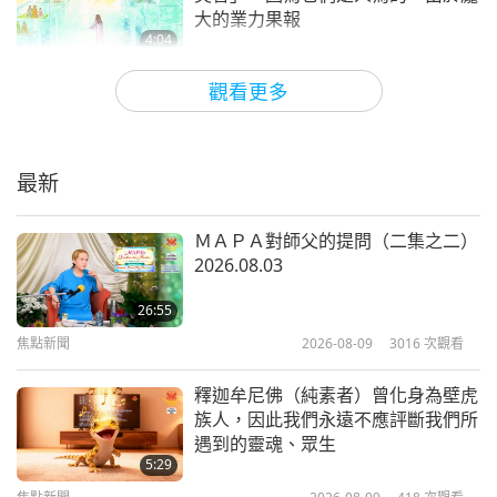
來此振奮人心的訊息。隨著重新合一的三位一體至大
大的業力果報
能者那深不可測的巨大力量，奇蹟正在發生。地球上
4:04
接收到的轉化能量正不斷地增強，因此你每天都能更
焦點新聞
2024-06-12
6518
次觀看
觀看更多
輕鬆地與上帝力量保持連結，就憑藉著你的觀音修
分享化身師父無所不在和「天災人禍
持。而那些仍受物質束縛的人也感受到了這股力量，
根源於人類的惡念」的小故事
並對積極改變產生了更強烈的渴望。願至高上帝引導
最新
4:34
你、你的師兄師姊們及懷抱理想的中國人民邁向永恆
焦點新聞
2024-02-24
5266
次觀看
ＭＡＰＡ對師父的提問（二集之二）
的喜樂。大大的擁抱，非常地愛你。」
2026.08.03
見證人類的未來有許多可能性，人類
須選擇純素才有光明的未來
26:55
焦點新聞
2026-08-09
3016
次觀看
4:15
焦點新聞
2024-01-31
5088
次觀看
釋迦牟尼佛（純素者）曾化身為壁虎
族人，因此我們永遠不應評斷我們所
馬上覺醒，以免為時已晚—吃動物族
遇到的靈魂、眾生
人肉毀滅地球上的生命且最終將摧毀
5:29
所有參與這種野蠻作為的人類