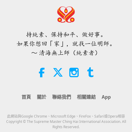
無痛感和有痛感食物，第十六集
焦點新聞
2026-08-04
971
次觀看
16
焦點新聞
6:07
短片
2026-03-09
4271
次觀看
持純素、保持和平、做好事。
32:52
如果你想回「家」，就找一位明師。
無痛感和有痛感食物，第十七集
焦點新聞
2026-08-04
279
次觀看
～ 清海無上師（純素者）
17
快樂之分析：皮埃爾‧伽桑狄（素食
4:54
者）著作選文（二集之二）
短片
2026-04-08
4046
次觀看
19:31
無痛感和有痛感食物，第十八集
智慧之語
2026-08-04
249
次觀看
首頁
關於
聯絡我們
相關連結
App
18
星蘋果樹的傳說（二集之二）
5:45
短片
2026-04-16
4290
次觀看
此網站與Google Chrome、Microsoft Edge、FireFox、Safari或Opera相容
36:01
Copyright © The Supreme Master Ching Hai International Association. All
Rights Reserved.
無痛感和有痛感食物，第十九集
世界文化蹤跡
2026-08-04
292
次觀看