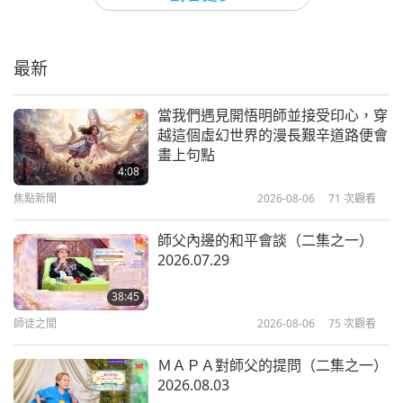
7:54
蔬食療法
短片
2026-01-30
4240
次觀看
最新
無痛感和有痛感食物，第十集
0:30
短片
2019-10-11
11426
次觀看
10
當我們遇見開悟明師並接受印心，穿
8:49
越這個虛幻世界的漫長艱辛道路便會
茹素能減少水足跡
畫上句點
短片
2026-02-10
4451
次觀看
4:08
無痛感和有痛感食物，第十一集
焦點新聞
2026-08-06
71
次觀看
2:16
短片
2018-03-05
11038
次觀看
11
師父內邊的和平會談（二集之一）
3:53
2026.07.29
有機農業：永續的解決之道
短片
2026-02-19
4497
次觀看
38:45
無痛感和有痛感食物，第十二集
師徒之間
2026-08-06
75
次觀看
1:02
短片
2017-10-21
6050
次觀看
12
ＭＡＰＡ對師父的提問（二集之一）
3:37
2026.08.03
緊急問答：如何拯救我們的星球