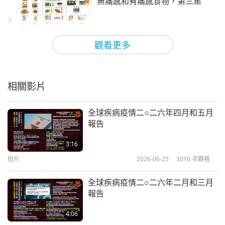
無痛感和有痛感食物，第三集
3
8:32
觀看更多
短片
2025-09-12
5089
次觀看
無痛感和有痛感食物，第四集
相關影片
4
7:47
全球疾病疫情二○二六年四月和五月
短片
2025-10-15
5325
次觀看
報告
無痛感和有痛感食物，第五集
3:16
短片
2026-06-25
3010
次觀看
5
8:24
全球疾病疫情二○二六年二月和三月
短片
2025-12-31
4452
次觀看
報告
無痛感和有痛感食物，第六集
4:06