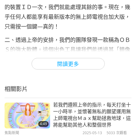
的裝置ＩＤ一次，我們就能處理其餘的事。現在，幾
乎任何人都能享有最新版本的無上師電視台加大版，
只需按一個鍵—真的！
二、透過上帝的安排，我們的團隊發現一款稱為ＯＢ
Ｓ的強大軟體。這個出色工具讓我們能透過其「鏡像
技術」，將無上師電視台加大版螢幕數量相乘增加到
閱讀更多
數十億。透過這種方式，無數的無上師電視台加大版
螢幕可以日夜播放，不會對網路頻寬或電腦效能造成
沉重負擔。
相關影片
三、承蒙上帝的加持，我們也透過一位師兄得知一種
若我們遵照上帝的指示，每天打坐十
方法，稱為無限循環系統。它主要利用ＨＤＭＩ分配
一小時半，並懷著無私的願望運用無
上師電視台Ｍａｘ幫助拯救地球，這
器和集線器及電線。此硬體系統讓我們能在ＯＢＳ幾
4:49
將能幫助其他人和整個世界
乎是無限倍增播放無上師電視台加大版螢幕。
焦點新聞
2025-05-13
5033
次觀看