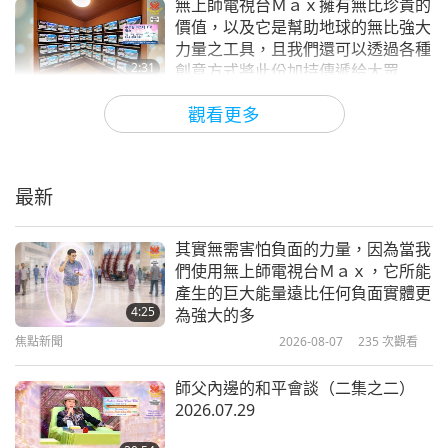
無上師電視台Ｍａｘ擁有無比珍貴的
＊目前跨越悠樂（越南）四十五省的師兄師姊們參與
價值，以及它是幫助地球的無比強大
這項專案。我們力求覆蓋全部六十三省，以形成一個
力量之工具，且我們還可以透過各種
2:31
創意方式將此份加持傳遞給大眾
超強防護屏障。
焦點新聞
2025-04-04
6664
次觀看
觀看更多
＊將近無限量的無上師電視台加大版螢幕現在確保全
分享無上師電視台加大版如何幫助舊
天候播放。
金山避免龍捲風襲擊
最新
親愛的師父，我們誠摯希望這個消息為您的內心帶來
4:49
一些喜悅。請您知道，於此最後戰役中，仍有許多弟
焦點新聞
2025-03-29
6692
次觀看
其實無需害怕負面的力量，因為當我
子與您並肩作戰。我們祝您時時刻刻一切順利。僅代
們使用無上師電視台Ｍａｘ，它所能
無上師電視台是地球上幫助人們開悟
產生的巨大能量遠比任何負面實體更
表我的團隊致上我們所有的愛與敬重，公榮來自悠樂
的最好工具之一，不僅透過其內容，
4:25
為強大的多
（越南）
還透過其所散發出不可思議的加持力
焦點新聞
2026-08-07
235
次觀看
3:02
量
焦點新聞
2025-03-28
4841
次觀看
充滿希望的公榮和團隊，您們本能地想為師父的崇高
師父內邊的和平會談（二集之二）
2026.07.29
使命伸出援手，對應著一句俗語：「有志者事竟
無上師電視台Ｍａｘ是一個強大、有
數兆以上無上師電視台螢幕的全新免
成」。