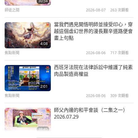
30:54
費工具，任何人都可以在任何地方使
師徒之間
2026-08-07
263
次觀看
3:45
用，極大地增加周圍的福祐
師父提供一些鼓勵話語：
「熱忱的公榮和團隊，哇！
焦點新聞
2025-03-15
5642
次觀看
真是個好消息啊！確實，這帶給我心滿心歡喜，我流
當我們遇見開悟明師並接受印心，穿
越這個虛幻世界的漫長艱辛道路便會
下了對上帝的感激之淚，感謝派你們來到這個世界來
透過結合最有力量的每日祈禱文和無
畫上句點
上師電視台Ｍａｘ，我們可以真正讓
幫助拯救它！好愛悠樂！感謝你們奉獻時間和心力，
4:08
世界充滿光，因為每個人都可以用他
優先處理需要事項。讓我們希望許多人會善用這個寶
焦點新聞
2026-08-06
717
次觀看
4:17
們的設備而成為地球的一個治癒者
貴訊息來加強正面能量泡泡，帶來好運並保護悠樂和
焦點新聞
2025-03-04
9826
次觀看
西班牙法院在法律訴訟中維護了純素
世界，以我所有的愛和上帝的福佑！我們也應盡最大
肉品製造商權益
分享極富洞察力的內在體驗，描述無
可能多做觀音修行，特別是共修，幫助在這個危險時
上師電視台Ｍａｘ的靈性運作
2:01
期保護我們的世界。願你們和光輝的悠樂（越南）土
焦點新聞
2026-08-06
309
次觀看
4:51
地在聖光中得到庇護。愛你們，直到永遠。給你及你
焦點新聞
2025-02-25
8559
次觀看
師父內邊的和平會談（二集之一）
寶貴的團隊一個大大的集體擁抱。」
2026.07.29
無上師電視台Ｍａｘ是一個極為有效
的工具，能讓個人將加持力傳送到世
38:45
界，並轉化地球上的負面能量