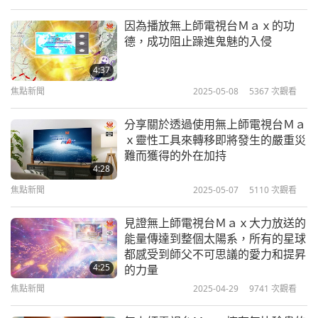
四、透過結合ＵｌｔｒａＶｉｅｗｅｒ、ＯＢＳ（軟
因為播放無上師電視台Ｍａｘ的功
體）和無限循環系統（硬體），數量持續增長的光塔
德，成功阻止躁進鬼魅的入侵
已在悠樂（越南）各地建立。
4:37
焦點新聞
2025-05-08
5367
次觀看
我們正在繼續努力，透過這些技術讓無上師電視台加
大版覆蓋整個國家。我們希望上帝的力量能透過這項
分享關於透過使用無上師電視台Ｍａ
謙誠專案進一步強化。
ｘ靈性工具來轉移即將發生的嚴重災
難而獲得的外在加持
師父，以下是一些數據，供您參考：
4:28
焦點新聞
2025-05-07
5110
次觀看
＊五百多台核心筆記型／個人電腦，現在使用ＯＢＳ
來播放無上師電視台加大版。
見證無上師電視台Ｍａｘ大力放送的
能量傳達到整個太陽系，所有的星球
＊約一千台電視和／或顯示器，透過ＨＤＭＩ電線連
都感受到師父不可思議的愛力和提昇
4:25
的力量
結到這些核心筆記型電腦，有助於將無上師電視台加
焦點新聞
2025-04-29
9741
次觀看
大版螢幕數量擴展到數萬億。