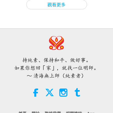
師徒之間
2026-08-06
806
次觀看
3:59
觀看更多
焦點新聞
2025-02-05
8910
次觀看
ＭＡＰＡ對師父的提問（二集之一）
2026.08.03
請告知所有其他人以幫助全世界得
救：分享創新的方法可以讓四萬兆的
25:38
無上師電視螢幕倍增
焦點新聞
2026-08-05
7186
次觀看
5:14
焦點新聞
2024-12-17
21876
次觀看
「快速充電」是一種美妙的方法，能
在物質世界開始讓人感到過於沉重
無上師電視台的創建不僅是為了傳播
時，重新與內在上帝連結
持純素、保持和平、做好事。
真理，也是為了將天堂的能量帶入每
3:46
個家庭
如果你想回「家」，就找一位明師。
焦點新聞
2026-08-05
1230
次觀看
4:41
～ 清海無上師（純素者）
焦點新聞
2024-10-18
32096
次觀看
焦點新聞
發揮無上師電視台最大限度的美好裨
益的方法
38:07
焦點新聞
2026-08-05
269
次觀看
4:21