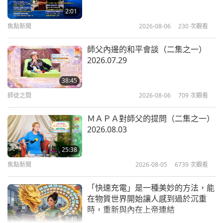
塔‧巴巴吉（素食者）對大變革的預
真愛化解災難
2:01
毒的東西（疫苗），什麼都沒有。沒有任何東西可以
言
16
焦點新聞
2026-08-06
230
次觀看
22:13
阻止它。任何感染了這種病毒的人都消失了。然後我
29:52
關於地球的古預言
2022-06-19
10842
次觀看
關於地球的古預言
2025-02-23
8706
次觀看
又看到全球有『三·五億人』（死亡）。
然後，我看
師父內邊的和平會談（二集之一）
2026.07.29
到美國有『三千』（萬人死亡），三千萬。」
黃金時代預言第一九七集—受人愛戴
預言第三四○集：與救世主喚醒真
的保加利亞神秘主義者巴巴‧萬加的
愛化解災難
38:45
靈性體驗
17
在地球這段混亂的大清洗時期，布蘭登‧比格斯牧師
師徒之間
2026-08-06
709
次觀看
20:21
23:53
預言會有非凡的事發生。
在二○二四年八月的一次靈
關於地球的古預言
2022-06-05
10178
次觀看
關於地球的古預言
2025-03-02
9585
次觀看
ＭＡＰＡ對師父的提問（二集之一）
視中，比格斯牧師看到主耶穌基督以牧羊人的形象出
2026.08.03
黃金時代預言第一九二集—香巴拉王
預言第三四一集：與救世主喚醒
現，重返地球，慈悲地賜予人類「最後一次呼召」來
的預言
真愛化解災難
25:38
懺悔、轉離邪惡、暴力的方式，而重新與上帝連結。
18
焦點新聞
2026-08-05
6739
次觀看
20:10
31:32
「而這一切即將結束。我們所知道的一切，我們作為
關於地球的古預言
2022-05-01
11588
次觀看
關於地球的古預言
2025-03-09
9612
次觀看
「快速充電」是一種美妙的方法，能
人類所擁有的一切，從亞當和夏娃開始，一直到現
在物質世界開始讓人感到過於沉重
黃金時代預言第一八八集—羅瑞克賢
預言第三四二集：與救世主喚醒
在。祂說：『太陽正準時落山。』祂對我說，祂說：
時，重新與內在上帝連結
伉儷（素食者）關於彌勒時代的預言
真愛化解災難
3:46