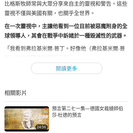
比格斯牧師常與大眾分享來自主的靈視和警告。這些
26:30
靈視不僅與美國有關，也關乎全世界。
關於地球的古預言
2024-12-15
27314
次觀看
在一次靈視中，主讓他看到一位目前被惡魔附身的全
預言第三三○集：與救世主喚醒真
愛化解災難
球領導人，其會在戰爭中訴諸於一種毀滅性的武器。
7
29:24
「我看到弗拉基米爾‧普丁。好像他（弗拉基米爾‧普
關於地球的古預言
2024-12-22
9024
次觀看
丁）被這個惡魔實體附身了。
閱讀更多
預言第三三一集：與救世主喚醒
我看到一個碩大無比的蘑菇雲，可以說是爆炸，我說
真愛化解災難
—在這次探訪中，當我在靈裡看到這一切時—我說：
8
26:20
『主啊，噢，不，他們（俄羅斯）要使用戰術核武
相關影片
關於地球的古預言
2024-12-29
8982
次觀看
器。』主說：『不，這是地球上從未使用過的武
器。』
預言第二七一集—德國女裁縫師伯
預言第三三二集：與救世主喚醒
莎‧杜德的預言
真愛化解災難
當這件事發生時，我看到『第三次世界大戰』幾個
9
24:56
30:33
字。戰爭進一步升級，就像我說過要來的那樣。所以