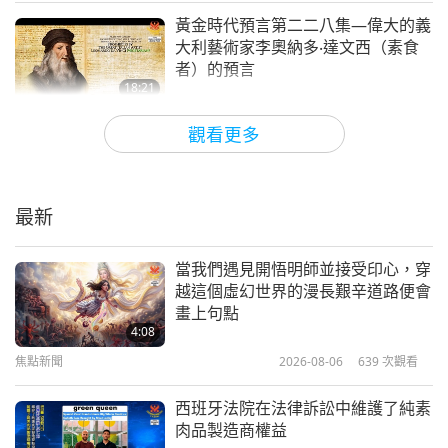
「我看見撒旦像蛇一樣在全地走動。他去找教宗談
黃金時代預言第二二八集—偉大的義
預言第三三六集：與救世主喚醒
大利藝術家李奧納多‧達文西（素食
話。他跟地球和歐洲的關鍵人物們談話和交流。」
真愛化解災難
者）的預言
13
18:21
22:35
主讓布蘭登‧比格斯牧師看到在新冠肺炎之後，即將
關於地球的古預言
2023-01-08
9585
次觀看
關於地球的古預言
2025-02-02
8126
次觀看
觀看更多
發生一場毀滅性的全球大流行病。
黃金時代預言第二○六集—關於偉大
預言第三三七集：與救世主喚醒
「如果你認為二○二○年很糟，這次的情況讓那年的情
道聖明師老子（純素者）復臨的預言
真愛化解災難
14
況看起來就像兒戲一樣。主說，祂說：『這即將發生
最新
17:40
30:55
的事，已經數百年沒有發生過了。』我看到，祂說這
關於地球的古預言
2022-08-07
15719
次觀看
關於地球的古預言
2025-02-09
7751
次觀看
當我們遇見開悟明師並接受印心，穿
是一樣的，這將是十四世紀黑死病的類型和陰影。
越這個虛幻世界的漫長艱辛道路便會
黃金時代預言第二○一集—帕拉宏撒‧
預言第三三八集：與救世主喚醒
畫上句點
我看到沒有人能在工廠工作。沒有人能工作和賺任何
尤迦南達（素食者）在偉大的靈性覺
真愛化解災難
4:08
醒前夕的預言
15
形式的錢。全球再次全面停工。
沒有雜貨店能開張，
焦點新聞
2026-08-06
639
次觀看
20:48
31:24
就像只有必需品，若你能進去的話，但事實上，人們
關於地球的古預言
2022-07-03
10651
次觀看
關於地球的古預言
2025-02-16
10435
次觀看
西班牙法院在法律訴訟中維護了純素
非常害怕這種病毒，以至於沒有人類活動，因為如果
肉品製造商權益
黃金時代預言第一九九集—瑪哈瓦
你感染了它，你就不在這裡了。
你的手臂上沒有抗病
預言第三三九集：與救世主喚醒