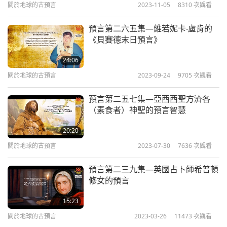
關於地球的古預言
2023-11-05
8310
次觀看
關於地球的古預言
2025-01-05
8516
次觀看
當這件事發生時，每個人都捲入其中，就像整個歐洲
預言第二六五集—維若妮卡‧盧肯的
都捲入其中，由於俄羅斯使用的這種武器。」
預言第三三三集：與救世主喚醒
《貝賽德末日預言》
真愛化解災難
10
在靈界，比格斯牧師也見證了否定力量影響著宗教領
24:06
25:16
袖和他們的教理。
關於地球的古預言
2023-09-24
9705
次觀看
關於地球的古預言
2025-01-12
8226
次觀看
「我看到傳道士們站在講道壇後面。他們嘴上有油，
預言第二五七集—亞西西聖方濟各
預言第三三四集：與救世主喚醒
（素食者）神聖的預言智慧
看起來很光滑的油，整個嘴上都是。油從他們的嘴唇
真愛化解災難
11
滴下。有蟑螂和小蟲從他們的嘴裡爬進爬出，棲息在
20:20
22:43
他們的嘴唇上。在他們眼中，他們傳道的動機都是為
關於地球的古預言
2023-07-30
7636
次觀看
關於地球的古預言
2025-01-19
9161
次觀看
了私利。
預言第二三九集—英國占卜師希普頓
預言第三三五集：與救世主喚醒
修女的預言
主對我說，祂說：『布蘭登，傳道士們並沒有教導
真愛化解災難
12
道，以使我的兒女長大成人。』因此，祂說：『這地
15:23
29:48
要大變。』」
關於地球的古預言
2023-03-26
11473
次觀看
關於地球的古預言
2025-01-26
7918
次觀看