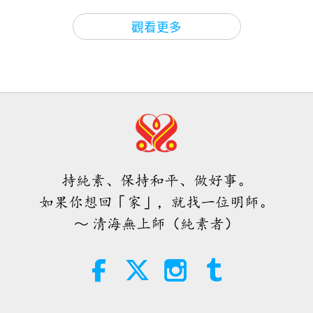
『布蘭登」，祂說：『最後一次呼召！』
19
焦點新聞
2026-08-05
1131
次觀看
22:43
24:20
觀看更多
『我在呼召我的羊。我要來了！我來了！最後一次呼
關於地球的古預言
2022-04-03
9530
次觀看
關於地球的古預言
2025-03-16
7836
次觀看
焦點新聞
召！』
黃金時代預言第一七六集—伊斯蘭教
預言第三四三集：與救世主喚醒
主開始告訴我，祂說：『我要你告訴我的子民，還有
關於末日時刻彌賽亞的預言
真愛化解災難
38:07
20
一次呼召，布蘭登。還有一次呼召。我要來了。我要
焦點新聞
2026-08-05
204
次觀看
22:11
26:56
再給他們一次機會，我在努力爭取靈魂的大豐
關於地球的古預言
2022-01-09
10431
次觀看
關於地球的古預言
2025-03-23
8375
次觀看
伊斯蘭的水資源道德觀：摘自《聖
收。』」
訓》（二集之一）
黃金時代預言第一六三集—真正救世
預言第三四四集：與救世主喚醒
持純素、保持和平、做好事。
主的預言，出自聖師出口王仁三郎
真愛化解災難
上帝迫切地，甚至不惜一切地懇請人類回轉，向祂尋
22:27
（素食倡導者）
21
如果你想回「家」，就找一位明師。
智慧之語
2026-08-05
194
次觀看
求救恩，這也在我們最摯愛的清海無上師（純素者）
15:51
24:23
～ 清海無上師（純素者）
的多則訊息中表達出來。彷彿師父也在最後一次呼召
關於地球的古預言
2021-10-10
22994
次觀看
關於地球的古預言
2025-03-30
8260
次觀看
不只是鈣質：塑造骨骼健康的日常習
迷途的羊兒回「家」。
慣
黃金時代預言第一五四集—基督教的
預言第三四五集：與救世主喚醒
末世預言
真愛化解災難
「希望所有人能跟我們一起懺悔，竭盡全力，那麼上
21:56
22
健康生活
2026-08-05
234
次觀看
帝就會再一次寬恕我們！我們提前感謝上帝的仁慈，
29:39
26:25