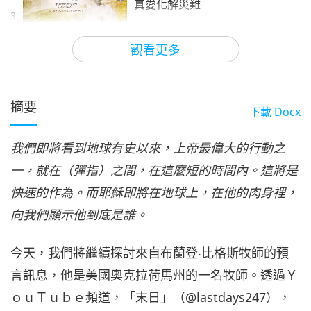
真愛化解災難
3
28:57
觀看更多
關於地球的古預言
2024-11-24
9481
次觀看
預言第三二七集：與救世主喚醒
真愛化解災難
摘要
下載
Docx
4
22:53
我們即將看到地球有史以來，上帝最偉大的行動之
關於地球的古預言
2024-12-01
8835
次觀看
一，就在（彈指）之間，在這麼短的時間內。這將是
預言第三二八集：與救世主喚醒
快速的作為。而耶穌即將在地球上，在他的肉身裡，
真愛化解災難
5
向我們顯示他到底是誰。
25:12
關於地球的古預言
2024-12-08
10196
次觀看
今天，我們將繼續探討來自布蘭登‧比格斯牧師的預
言訊息，他是美國奧克拉荷馬州的一名牧師。透過Ｙ
預言第三二九集：與救世主喚醒
真愛化解災難
ｏｕＴｕｂｅ頻道，「末日」（@lastdays247），