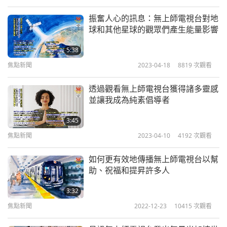
員的精神力量。行動中我們收到滿滿愛力，並規劃了
接下來的行程。感謝早已積極行動的同修。我們邀請
振奮人心的訊息：無上師電視台對地
球和其他星球的觀眾們產生能量影響
全世界同修一起加快腳步。師父曾親自示範折斷鉛筆
向我們說明，當大家團結起來，力量有多麼大（就像
5:38
一捆鉛筆）！
焦點新聞
2023-04-18
8819
次觀看
師父在「和平曙光」中文版第一百零五頁中說：「如
透過觀看無上師電視台獲得諸多靈感
並讓我成為純素倡導者
果你想拯救世界，並為此目標有所作為，你內在的高
貴品格和天堂品質將會得到很大的拓展。［…］你究
3:45
竟能變得多偉大，是在於你在這個拯救生命的盛舉中
焦點新聞
2023-04-10
4192
次觀看
有多熱忱，有多投入。」心潔來自台灣（福爾摩沙）
如何更有效地傳播無上師電視台以幫
新竹
助、祝福和提昇許多人
3:32
熱忱的心潔，我們很高興聽到您振奮人心的工作！能
焦點新聞
2022-12-23
10415
次觀看
協助師父完成拯救地球的崇高使命是最大的榮幸。我