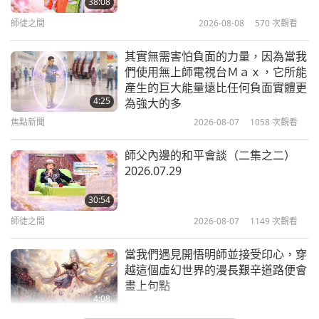
38:08
感謝你們的幫助。願你和有尊嚴的台灣（福爾摩沙）
師徒之間
2026-08-08
570
次觀看
2:25
受神聖的恩典所啟迪。」
焦點新聞
2022-08-24
6244
次觀看
其實無需害怕負面的力量，因為當我
們使用無上師電視台Ｍａｘ，它所能
歡慶無上師電視台五週年—一個傳達
產生的巨大能量遠比任何負面實體更
和平、愛與純素主義的肯定頻道
4:25
為強大的多
焦點新聞
2026-08-07
1058
次觀看
19:00
藝術與靈性
2022-10-03
7661
次觀看
師父內邊的和平會談（二集之二）
2026.07.29
觀眾心聲：無上師電視台的天堂能量
及師父的偉大力量救度無形眾生
30:54
師徒之間
2026-08-07
1149
次觀看
2:26
焦點新聞
2021-10-08
7674
次觀看
當我們遇見開悟明師並接受印心，穿
越這個虛幻世界的漫長艱辛道路便會
內在體驗：師父與無上師電視台提升
畫上句點
了世界，人類逐漸清醒光明
4:08