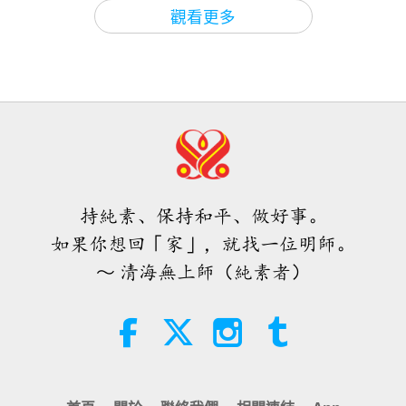
焦點新聞
2026-08-06
1151
次觀看
3:11
觀看更多
焦點新聞
2021-01-10
5276
次觀看
焦點新聞
無上師電視台散發出愛、和平、慈
悲、領悟和尊重所有生命的能量
35:06
焦點新聞
2026-08-06
308
次觀看
2:18
焦點新聞
2019-10-03
4441
次觀看
伊斯蘭的水資源道德觀：摘自《聖
訓》（二集之二）
地獄遊記（第八集）—肉食業者看過
持純素、保持和平、做好事。
無上師電視台但未悔改墮入無間地獄
21:43
因想起師父而得救
如果你想回「家」，就找一位明師。
智慧之語
2026-08-06
376
次觀看
7:30
～ 清海無上師（純素者）
短片
2022-01-23
61201
次觀看
唐敏．佛萊（純素者）：為更仁慈的
世界播下種子（二集之一）
正向靈性頻道散播加持與快樂（三集
之一） 2017.11.12
19:47
素食菁英
2026-08-06
302
次觀看
36:27