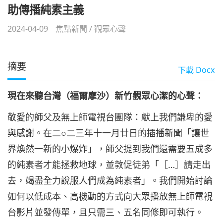
助傳播純素主義
2024-04-09
焦點新聞
/
觀眾心聲
摘要
下載
Docx
現在來聽台灣（福爾摩沙）新竹觀眾心潔的心聲：
敬愛的師父及無上師電視台團隊：獻上我們謙卑的愛
與感謝。在二○二三年十一月廿日的插播新聞「讓世
界煥然一新的小爆炸」，師父提到我們還需要五成多
的純素者才能拯救地球，並敦促徒弟「［…］請走出
去，竭盡全力說服人們成為純素者」。我們開始討論
如何以低成本、高機動的方式向大眾播放無上師電視
台影片並發傳單，且只需三、五名同修即可執行。