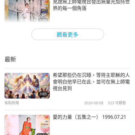
們都必須盡一己之力來鼓勵和提高所有世人的意識，
見證無上師電視台發出無量光加持世
界的每一個角落
以便他們能夠領悟到如果我們的星球要生存，唯有純
素主義。願您和愛好和平的台灣（福爾摩沙）人民擁
3:39
焦點新聞
2022-11-06
11443
次觀看
抱佛陀之路，無上師電視台團隊
觀看更多
附註，師父向您致謝：
「鼓舞人心的心潔，我非常感
見證播放無上師電視台的光拯救亡靈
上天堂並能提昇世界能量水平
謝你和你的師兄師姊們正採取立即的行動，盡最大努
最新
力接觸盡可能多的人，傳播純素資訊。現在比以往任
3:36
焦點新聞
2022-08-26
14906
次觀看
何時候都更加重要，因為更新世界的小爆炸已經清除
希望那些仍在沉睡，等待主耶穌的人
會明白他早已在此，並可在無上師電
了人們成為純素者的許多能量障礙。我們絕不能浪費
雨和閃電能清理地球的負面能量，而
視台見到
這來自天堂的巨大恩典。因此，我們所有人都必須盡
無上師電視台也相仿，能淨化與提昇
3:05
地球眾生
我們所能，幫助傳播純素主義，以便我們的世界可以
焦點新聞
2026-08-08
523
次觀看
2:40
迅速成為它應該成為的天堂。必須停止對動物族人的
焦點新聞
2022-09-14
7050
次觀看
愛的力量（五集之一） 1996.07.21
殺戮，以便地球上的所有居民都可本著對生命的愛、
見證人類需要在世明師才能解脫，與
尊重和感恩的精神生活在一起！愛你們所有人，再次
協助無上師電視台的無量加持