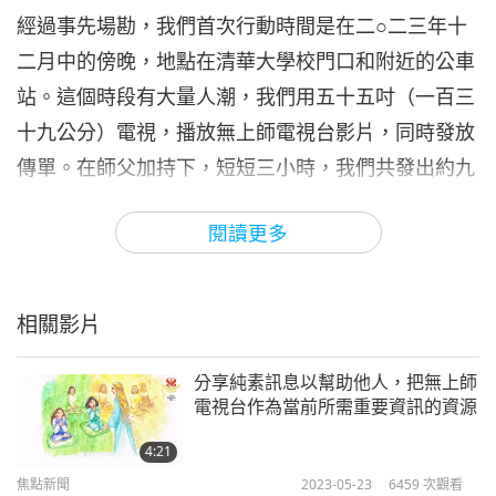
經過事先場勘，我們首次行動時間是在二○二三年十
二月中的傍晚，地點在清華大學校門口和附近的公車
站。這個時段有大量人潮，我們用五十五吋（一百三
十九公分）電視，播放無上師電視台影片，同時發放
傳單。在師父加持下，短短三小時，我們共發出約九
百六十份傳單！發傳單時微笑，用中文或英文說出
閱讀更多
「純素生活，創造和平」，路人就收下了傳單。有學
生向我們請益，還有學生想幫忙發傳單。當有學生不
想收傳單時，我們試著跟他們溝通：「世界的未來屬
相關影片
於年輕人。你們有權力，也更應該積極地愛地球。」
於是他們多半會收下傳單。
分享純素訊息以幫助他人，把無上師
電視台作為當前所需重要資訊的資源
在街頭以電視播放無上師電視台影片，不僅特別吸
4:21
睛，讓路人接收加持力且留下印象，也是支持工作人
焦點新聞
2023-05-23
6459
次觀看