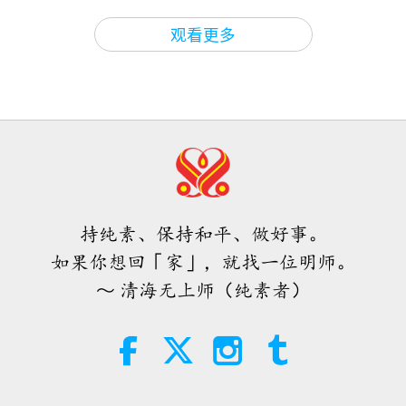
这些。他们要什么，一想就有。不过他们要的不多，
师徒之间
2026-08-08
631
次观看
35:37
观看更多
只有低等境界的阿修罗众生才想要东西，阿修罗众生
师徒之间
2020-03-23
7869
次观看
其实无需害怕负面的力量，因为当我
生活过得比我们好。但低等的阿修罗境界或是地狱境
们使用无上师电视台Ｍａｘ，它所能
主摩诃毗罗的生平：时时专注在内边
产生的巨大能量远比任何负面实体更
界的阿修罗众生，他们的确有欲望，几乎像我们一
（五集之一） 2019.07.07
4:25
为强大的多
样。有时他们与高境界天堂或高等阿修罗界打仗只为
焦点新闻
2026-08-07
1093
次观看
34:17
了要得到更多。对他们来说，比我们容易多了，因为
师徒之间
2020-03-18
8737
次观看
师父内边的和平会谈（二集之二）
我们还有肉体。然而现在，我们有很多超级新发明，
2026.07.29
主摩诃毗罗的生平：在苦难中拒绝神
让生活非常便利。但这也没什么。相较于我们在天堂
持纯素、保持和平、做好事。
助（四集之一） 2019.06.30
30:54
所拥有的这些就像第一流的垃圾。但我们越来越进步
如果你想回「家」，就找一位明师。
师徒之间
2026-08-07
1203
次观看
33:56
了。
～ 清海无上师（纯素者）
师徒之间
2020-03-14
8880
次观看
当我们遇见开悟明师并接受印心，穿
越这个虚幻世界的漫长艰辛道路便会
终极考验战（四集之一）
画上句点
记得很久以前，我刚出来弘法时，是没有留头发的，
2005.03.05，匈牙利
4:08
像外国和尚光着头穿着外国的袈裟。我告诉过你们；
焦点新闻
2026-08-06
1181
次观看
34:37