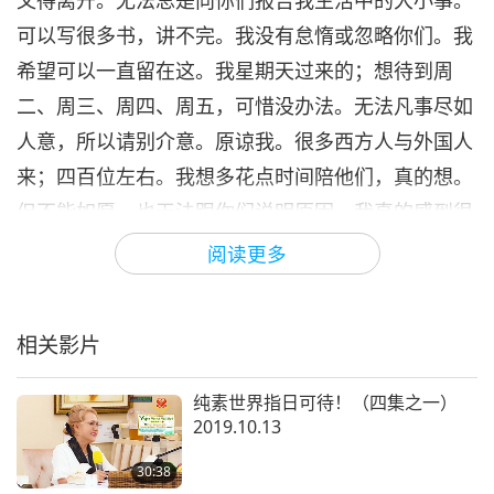
又得离开。无法总是向你们报告我生活中的大小事。
30:30
可以写很多书，讲不完。我没有怠惰或忽略你们。我
师徒之间
2020-05-31
8977
次观看
希望可以一直留在这。我星期天过来的；想待到周
二、周三、周四、周五，可惜没办法。无法凡事尽如
人意，所以请别介意。原谅我。很多西方人与外国人
来；四百位左右。我想多花点时间陪他们，真的想。
但不能如愿。也无法跟你们说明原因。我真的感到很
抱歉。我真的不想那样。如果我能来，就会来。如果
阅读更多
我能留，就会留。希望你们知道。只是有时候无法凡
事尽如人意。也是业障的关系。业障让情况如此。
相关影片
纯素世界指日可待！（四集之一）
假如某人对我不好或对我做不好的事，都是业障的关
2019.10.13
系。这世界的业障。所以我不会真的责怪谁或是感到
30:38
很烦恼等等。一切都是因果业力，我们只能忍耐。我