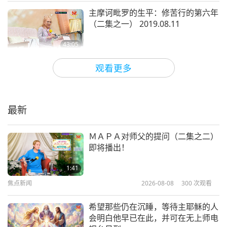
我确实有时会在外面陪他们坐一会儿，有时候，我会
主摩诃毗罗的生平：修苦行的第六年
进去另一间房间。我通常不用这些房间。他们为我建
（二集之一） 2019.08.11
造的，但几十年来我从未使用，因为我不喜欢。我不
43:05
需要这么大的房子。不过狗狗来了，我就必须住那
师徒之间
2020-04-18
8259
次观看
里，无论我在工作还是睡觉，他们就能跟我在一起。
观看更多
那样他们当然比较开心，我就像他们的首领。他们喜
动物对清海无上师无条件的爱（二集
之一） 2020.03.30
欢围绕在旁边。前天晚上，大概是我打坐的时候其中
最新
一只狗哭着跑来。她总是提醒我注意某些事情。我告
1:20:49
诉过你们，有只狗总是提醒我注意某些事。其他狗都
师徒之间
2020-04-12
17612
次观看
ＭＡＰＡ对师父的提问（二集之二）
打退堂鼓了。他们有时候还是会，但这只是常常提
即将播出！
主摩诃毗罗的生平：拯救高夏拉克
醒。她从不害怕。他们别无他法，因此有时候在屋里
（三集之一） 2019.08.04
1:41
尿尿。尿在屋子的中间，这样我就会踩到。然后我就
焦点新闻
2026-08-08
300
次观看
35:49
知道她有事想跟我说。因为，有时候他们讲了，但我
师徒之间
2020-04-09
8298
次观看
希望那些仍在沉睡，等待主耶稣的人
没有听。因为我有其他事要听。我上上下下，所以没
会明白他早已在此，并可在无上师电
成就明师的秘诀（四集之一）