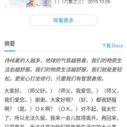
门（六集之三） 2019.10.06
3
32:39
观看更多
师徒之间
2020-05-28
8969
次观看
控制欲望，选择最安全的开悟法
门（六集之四） 2019.10.06
摘要
下载
Docx
4
33:32
持纯素的人越多，地球的气氛越慈善，我们的物质生
师徒之间
2020-05-29
9557
次观看
活会越舒服。我们的物质生活越舒服，我们就能更轻
控制欲望，选择最安全的开悟法
松，更安心打坐修行，只要我们有智慧善用。
门（六集之五） 2019.10.06
5
大家好。（师父好。）（师父，我爱您。）（师父，
29:26
我们爱您。）谢谢。大家好啊？（好。）都很舒服
师徒之间
2020-05-30
7248
次观看
啊？（是。）ＯＫ啊？（ＯＫ。）对不起，我太忙
控制欲望，选择最安全的开悟法
了，所以无法久留。我来一会儿就得离开。再回来，
门（六集之六） 2019.10.06
6