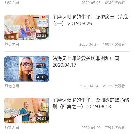
师徒之间
2020-05-05
6949
次观看
们只能这么做。没有其他方法。我们现在无法逃离。
因为我们仍在监狱里。我是说肉体仍在监狱里。我们
主摩诃毗罗的生平：庇护魔王（六集
之一） 2019.08.25
的灵魂可以自由，但肉体还无法自由。只要我们还有
这个肉体，有时就必须忍受种种出乎预料的结果、状
33:33
况或情势。即使我们料到，也无法避免。我们只能多
师徒之间
2020-04-27
10017
次观看
打坐。祈祷情况快点过去！越快越好。对你们来说很
清海无上师慈爱关切非洲和中国
容易：向师父祈祷她就会照顾一切。明师本人无法祈
2020.04.17
祷。我只能为你们祈祷，为世界祈祷。我不能为我自
42:02
己祈祷。
师徒之间
2020-04-24
21219
次观看
我也可以为我的狗祈祷。有时候，因为我的狗忧心太
主摩诃毗罗的生平：桑伽姆的致命酷
多。他们全都很为我忧心。有时他们无法保持安静；
刑（四集之一） 2019.08.18
会在半夜嚎哭。像是前天晚上，有一只狗哭着跑来。
29:09
他们跟我一起睡；就在隔壁房。我需要在里面打坐。
师徒之间
2020-04-20
7799
次观看