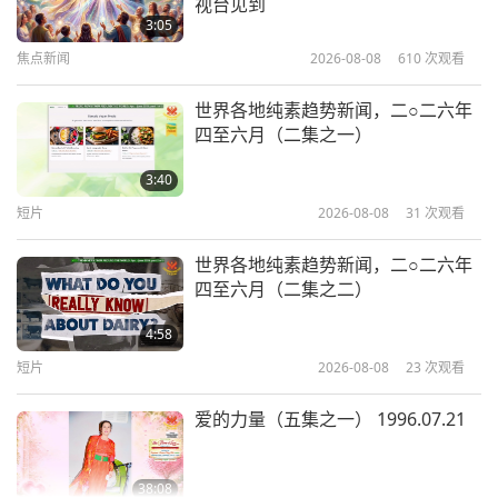
有听到她说的话。最后她只好用那种方式。我就会问
视台见到
2005.03.06，匈牙利
3:05
她：什么事？她一一告诉我。警告我一些可以降低或
焦点新闻
2026-08-08
610
次观看
30:51
避免的预知危险或麻烦。其实，无法每次都避免，但
师徒之间
2020-04-05
11194
次观看
可以的话，就避开。
世界各地纯素趋势新闻，二○二六年
四至六月（二集之一）
西瓜拳、胡萝卜踢和纯素汉堡劈：清
海无上师的功夫故事（四集之一）
3:40
2019.06.22 & 07·14 & 07·20 &
我仍然要保持这个肉身运作良好。否则，上去是最佳
短片
2026-08-08
31
次观看
29:08
08·04 & 08·25
情况，最佳解决办法，除了好事以外，再也不必处理
师徒之间
2020-04-01
6174
次观看
世界各地纯素趋势新闻，二○二六年
任何事。像尤迦南达大师，他只是上去阿修罗境界教
四至六月（二集之二）
主摩诃毗罗的生平：爱的化身（五集
导众生就已经很高兴了，因为他说那里的众生比较好
之一） 2019.07.20
4:58
教。他们比较和平、有智慧，比较合作。他们具有不
短片
2026-08-08
23
次观看
33:48
同特质。不用像我们在这里一样要处理这个肉身的问
师徒之间
2020-03-27
8974
次观看
题。我们必须工作。周末也要继续工作。我们需要工
爱的力量（五集之一） 1996.07.21
作赚钱，付房子、车子的钱，保险、生病去医院等
佛教故事：裸行僧潘谛格（四集之
一） 2015.09.19
等。还必须缴税金，以及…阿修罗界的众生不需要做
38:08