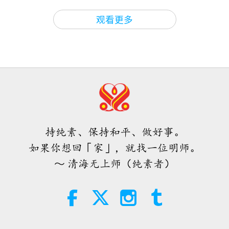
悟总是对我们有帮助，总是对我们有好处的，没问
焦点新闻
2026-08-05
1176
次观看
37:31
题。
观看更多
师徒之间
2026-05-12
5638
次观看
焦点新闻
还有人想问问题吗？这里，我尽量说法文。（若您喜
我们必须渴望解脱才能获得解脱（三
欢，我可以说英文。）好，好，请说。好的，请说英
集之一） 1996.02.21
38:07
文。（他以前做过翻译，但…）不，他是英裔美国
焦点新闻
2026-08-05
250
次观看
38:43
人。（好的，我之前已经修过一些打坐方式，而我有
师徒之间
2026-05-09
5112
次观看
伊斯兰的水资源道德观：摘自《圣
一点…不是害怕，而是有点担心，因为您告诉我们，
训》（二集之一）
清明节的故事（四集之一）
不要做其他任何事情和其他冥想。当我们…）「其
持纯素、保持和平、做好事。
1996.02.19
22:27
他」…噢，别混在一起。（好的。）这样对你比较
如果你想回「家」，就找一位明师。
智慧之语
2026-08-05
242
次观看
37:24
好。
最好不要把各种法门混在一起，因为这样会造成
～ 清海无上师（纯素者）
师徒之间
2026-05-05
4864
次观看
混淆。（是。）然后你会没有太多时间去顾到所有事
不只是钙质：塑造骨骼健康的日常习
惯
情。这样会对你的快乐和你的时间造成压力。如果你
我们必须感谢谁让世界大战迅速结束
（三集之一） 2026.04.21
太急，就会一无所获。
21:56
健康生活
2026-08-05
284
次观看
41:08