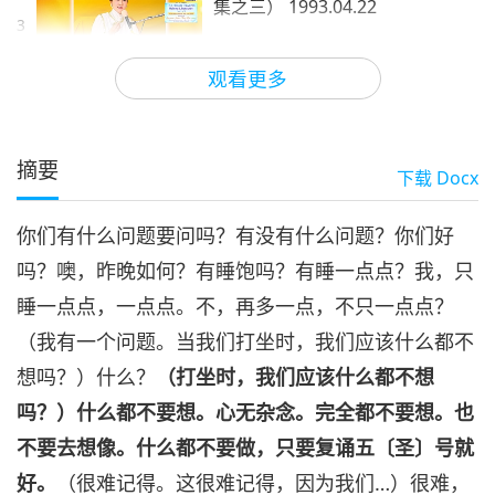
集之三） 1993.04.22
3
31:09
观看更多
师徒之间
2025-08-07
3651
次观看
解脱的背后有明师力量支持（五
集之四） 1993.04.22
摘要
下载
Docx
4
30:30
你们有什么问题要问吗？有没有什么问题？你们好
师徒之间
2025-08-08
3374
次观看
吗？噢，昨晚如何？有睡饱吗？有睡一点点？我，只
解脱的背后有明师力量支持（五
睡一点点，一点点。不，再多一点，不只一点点？
集之五） 1993.04.22
5
（我有一个问题。当我们打坐时，我们应该什么都不
35:40
想吗？）什么？
（打坐时，我们应该什么都不想
师徒之间
2025-08-09
3620
次观看
吗？）什么都不要想。心无杂念。完全都不要想。也
不要去想像。什么都不要做，只要复诵五〔圣〕号就
好。
（很难记得。这很难记得，因为我们…）很难，