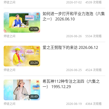
员。）只会一点？你住在这里，却只会说一点法文！
师徒之间
2026-07-02
4539
次观看
这让我觉得好笑。啊，这让我笑了。啊，你让我笑
如何进一步打开和平业力泡泡（六集
了。你想翻译吗？所有住在比利时的人？（我恐怕翻
之一） 2026.06.10
译得不是很好。）另外一些呢？你们两个、三个、前
37:06
面呢？会讲法文吗？（不会。）（我们讲荷兰文。）
师徒之间
2026-06-26
5534
次观看
（我会讲法文。但是我…英文不好。）我没有讲英
文。好吧，没关系。
爱之王努陛下的来访 2026.06.12
你们要问问题吗？若讲法文可以，那就讲法文。不行
33:24
的话，我就讲英文。只是对你们来说，我的法文不是
师徒之间
2026-06-25
4524
次观看
很流利而已。这是习惯问题。饮食也是一样。是，但
并非不可能。（因为我们这辈子从小到大都习惯了。
希瓦神112种专注之法四（六集之
一） 1995.12.29
我们从小就习惯不同的饮食。）是，是，是。（到了
第二天，我们就更换了一切…）确实如此。（所以
36:49
是…）确实如此。（差不多就是那种感觉。）没错，
师徒之间
2026-06-19
4364
次观看