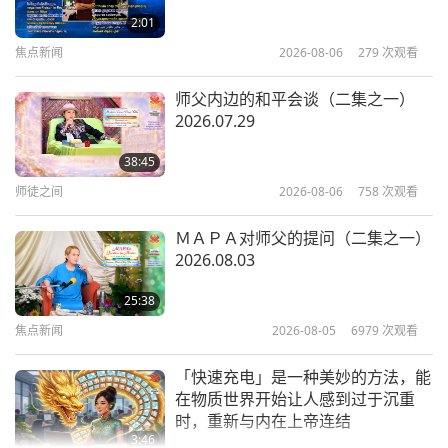
次，对我来说…都太…）太强烈了。（对！）是，
（五集之一） 2026.05.15
2:01
是。但这又是习惯的问题，没事的。
因为我们内心深
焦点新闻
2026-08-06
279
次观看
40:57
处有很多情感的问题，（是。）几乎没有时间和机会
师徒之间
2026-05-31
6022
次观看
去表达那些感受。
（是，无法表达。）现在你开悟
师父内边的和平会谈（二集之一）
2026.07.29
了。你是这么说的吗？开悟了。（我不晓得，是昨
一路欢笑到天国（八集之一）
2007.12.28
天…）
昨天，前天，你开悟了，所有情感都释放出来
38:45
了。你很平静，你很…没有任何忧虑。所以这些情感
师徒之间
2026-08-06
758
次观看
37:55
都得以释放，一切都解脱了，然后你就没有…压力。
师徒之间
2026-05-23
4570
次观看
ＭＡＰＡ对师父的提问（二集之一）
（压力，是的。但我会感到害怕，尤其是因为我不晓
2026.08.03
希瓦神112种专注之法二（四集之
得我所看到的是否是个善良的光亮众生。）不，不，
一） 1995.12.27
25:38
不。我们不是相信。而是亲眼所见。（对。）清清楚
焦点新闻
2026-08-05
6979
次观看
36:56
楚地。（是的，我亲眼所见，是。不过那已经是好几
师徒之间
2026-05-19
5198
次观看
「快速充电」是一种美妙的方法，能
年前的事了。但那个非常强烈的印象一直留在我心
在物质世界开始让人感到过于沉重
希瓦神112种专注之法一（七集之
里。）不要紧，不要紧。没事，没事。不用担心。开
时，重新与内在上帝连结
一） 1995.12.24
3:46