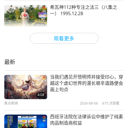
一切都是幻象。如果你想那么做，你就那么做。我们
希瓦神112种专注之法三（八集之
是大丈夫。没有什么是我们做不到的。因为我们拥有
一） 1995.12.28
伟大的精神。
33:21
师徒之间
2026-06-11
4635
次观看
（我有个问题。几年前，我看到一位光亮的众生，但
观看更多
我看到的这位光亮众生给了我很强烈的情感。而所有
苦难是提醒我们记得上帝（三集之
一） 1996.07.26
这些情感，当我默念圣号时，因为我看到自己置身于
最新
光中…）是。（我感觉我…）不过很快乐，对吗？
37:24
（所有的感受…）噢，所有的感受…（悲伤、快
师徒之间
2026-06-08
4319
次观看
当我们遇见开悟明师并接受印心，穿
乐…）混在一起。（…恐惧，但全都混在…）全都混
越这个虚幻世界的漫长艰辛道路便会
诚挚的祝福（三集之一）
画上句点
在一起，百感交集。（百感交集，夹杂着很强烈的情
1996.07.22
4:08
感。）啊！但是…（从此以后，每当这种情况发生
焦点新闻
2026-08-06
675
次观看
38:52
时，我就有点害怕…）害怕？噢，不要怕，不要怕。
师徒之间
2026-06-05
4898
次观看
西班牙法院在法律诉讼中维护了纯素
（我不晓得。）你还活着，没有怎么样。（是，但每
肉品制造商权益
魔罗之王分享物质世界的十条法则