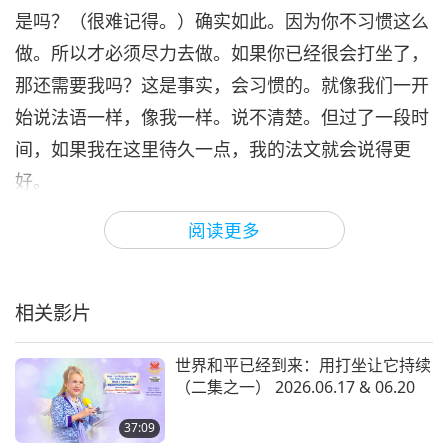
是吗？（很难记得。）确实如此。因为你不习惯这么
做。所以才必须尽力去做。如果你已经很会打坐了，
那还需要我吗？这是事实，会习惯的。就像我们一开
始说法语一样，像我一样。说不清楚。但过了一段时
间，如果我在这里待久一点，我的法文就会说得更
好。
虽然我学法文，已学了将近五年、二十年？五年？
阅读更多
（不。）（二十年。）二十年，以前，我会说法文。
但因为长时间缺乏练习。所以都没什么进步。如果没
相关影片
有…啊，这里有个翻译人员。啊，我自由了，太好
了！（我不是法文的翻译人员。）不，不。（啊，
世界和平已经到来：用打坐让它持续
对，对。）（不，我不是翻译人员。）不是吗？你不
（二集之一） 2026.06.17 & 06.20
会说法文吗？（会，我会说一点，但我不是翻译人
37:09