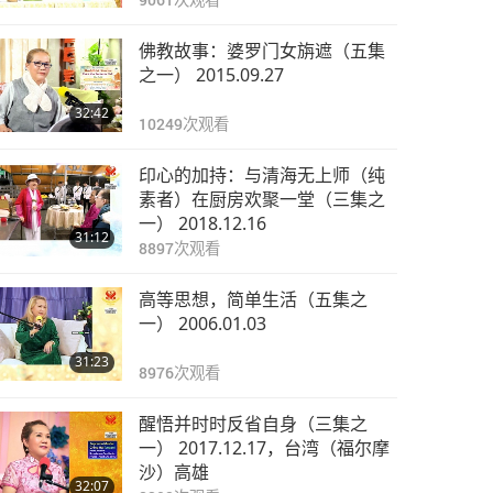
佛教故事：婆罗门女旃遮（五集
之一） 2015.09.27
32:42
10249
次观看
印心的加持：与清海无上师（纯
素者）在厨房欢聚一堂（三集之
一） 2018.12.16
31:12
8897
次观看
高等思想，简单生活（五集之
一） 2006.01.03
31:23
8976
次观看
醒悟并时时反省自身（三集之
一） 2017.12.17，台湾（福尔摩
沙）高雄
32:07