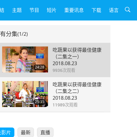
结
主题
节目
短片
重要讯息
下载
语言
有分集
(1/2)
吃蔬果以获得最佳健康
（二集之一）
2018.08.23
24:28
9936
次观看
吃蔬果以获得最佳健康
（二集之二）
2018.08.23
25:35
11989
次观看
关影片
最新
直播