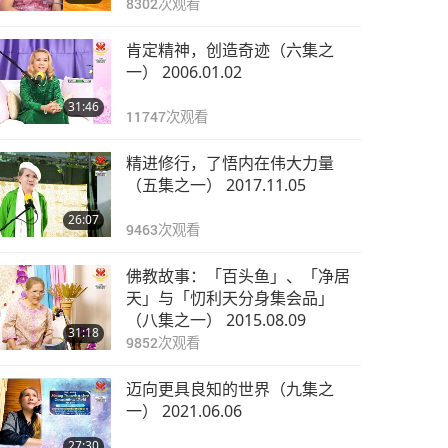
8302
次观看
肯定精神，创造奇迹（六集之
一） 2006.01.02
31:46
11747
次观看
精进修行，了悟内在伟大力量
（五集之一） 2017.11.05
26:07
9463
次观看
佛教故事：「百头鱼」、「净居
天」与「忉利天分身集会品」
（八集之一） 2015.08.09
31:18
9852
次观看
迈向更具良知的世界（九集之
一） 2021.06.06
27:30