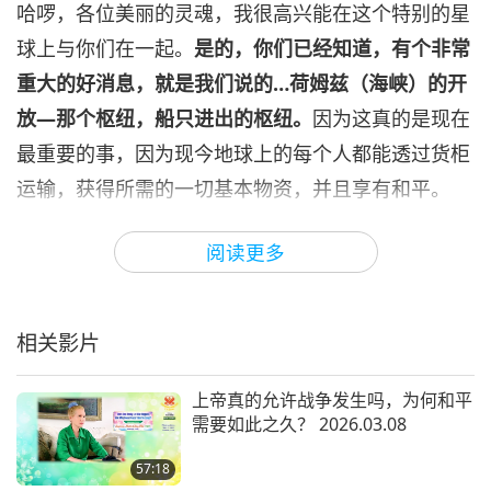
哈啰，各位美丽的灵魂，我很高兴能在这个特别的星
球上与你们在一起。
是的，你们已经知道，有个非常
重大的好消息，就是我们说的…荷姆兹（海峡）的开
放—那个枢纽，船只进出的枢纽。
因为这真的是现在
最重要的事，因为现今地球上的每个人都能透过货柜
运输，获得所需的一切基本物资，并且享有和平。
所以我只是想告诉你们，我们所有人都要感谢合一的
阅读更多
三位一体至大能者—全能的上帝、耶稣基督与终极明
师。没有祂们的加持和祂们的允许，这一切都不可能
相关影片
实现。我们也要特别感谢和平之王，他在各方面都如
此合作，如此帮助我们。
我个人也要感谢他，尽管他
上帝真的允许战争发生吗，为何和平
也是我的徒弟之一，我的上帝的徒弟之一。
需要如此之久？ 2026.03.08
我也很高兴告诉你们，在我们团体，我们世界会里共
57:18