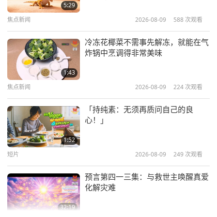
5:29
因为你们许多人都很有力量。我早就跟你们说过，我
焦点新闻
2026-08-09
588
次观看
印心弟子里有六成是好的。只有四成不是普通平庸，
冷冻花椰菜不需事先解冻，就能在气
就是不太好，或是还在地狱的等级。因为我当初太开
炸锅中烹调得非常美味
放了，我很相信人类，相信人类本性善良。所以我给
1:43
「任何人」印心，意思就是任何人，不用审查，不用
焦点新闻
2026-08-09
224
次观看
做任何事，因为我相信他们内边都有上帝，我可以唤
醒他们内在的上帝，让他们得以回「家」，不再在任
「持纯素：无须再质问自己的良
心！」
何物质星球或地狱受苦。但问题是，因为我太信任、
太开放了，所以有些不好的人也进来了。他们不是真
1:52
正的人类。他们没有灵魂。他们进来给我惹了很多麻
短片
2026-08-09
249
次观看
烦。算了，我们不再提这些了。
预言第四一三集：与救世主唤醒真爱
化解灾难
我现在只是很高兴，世界已经几乎恢复正常了，每个
人都可以在加油站加到油，不需要警察站在那边检查
32:19