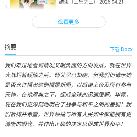
结束（三集之三） 2026.04.21
3
35:59
观看更多
师徒之间
2026-05-04
5206
次观看
摘要
下载
Docx
我们难过地看到情况又朝负面的方向发展，就在世界
大战短暂缓解之后。师父早已知晓，但我们仍请示她
是否允许播出这则插播新闻，以感谢上帝及所有参与
天神，在祂恩典之下，促成全球的迅速缓解。毕竟，
现在我们更深刻地明白了战争与和平之间的差别！我
们祈祷并希望，世界领袖与所有人民如今都能拥有更
清晰的眼光，并作出正确的决定以促成世界和平！