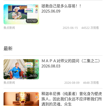
我们要深深感谢三位一体、天堂团队与和平之王。他
拯救自己是多么容易！！
会来当我的上帝的徒弟，并非无缘无故的。他想透过
2025.06.09
修观音法门达到所能达到的最高境界。
所以他最后当
1:17:07
然会去Ｔｉｍ Ｑｏ Ｔｕ的新乐土。而且与他当初来
焦点新闻
2025-06-15
44522
次观看
跟我印心的时候相比，他现在的等级已经非常高了。
但这并不意味着，因为他是我的上帝的徒弟，你们就
最新
可以对他不敬。你们要感谢他。只要感谢他，不要向
他要求其他任何东西。因为他所能做的一切，其实都
ＭＡＰＡ对师父的提问（二集之二）
已经在跟我合作，也已经跟我一起在做了。我知道他
2026.08.03
是谁。每当我需要他时，他都会以肉身显现，让我能
26:55
够认出那就是他。我也记得他的太太。我也要感谢他
焦点新闻
2026-08-09
4648
次观看
太太，因为她是一位如此好的妻子，如此悉心照顾
释迦牟尼佛（纯素者）曾化身为壁虎
他，使他能够成为上帝使命中的一个好工具。
族人，因此我们永远不应评断我们所
遇到的灵魂、众生
总之我要感谢你们所有人，我所谓的上帝的徒弟们，