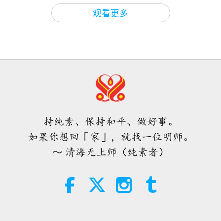
他们是否有资格购买，是否被允许购买，或是可以买
关于地球的古预言
2026-08-09
640
次观看
观看更多
多少，比方说这样。
那真的很糟糕。在某些国家如此
爱的力量（五集之二） 1996.07.21
—他们会派警察去监控加油站，确保人们遵守政府的
新规定，比如谁可以买、可以买多少、可以买什么、
32:43
能买多久等等。很多食品和基本必需品都无法透过那
师徒之间
2026-08-09
658
次观看
个港口，来运送、分配给该国乃至世界其他国家的人
希望那些仍在沉睡，等待主耶稣的人
民。
会明白他早已在此，并可在无上师电
所以真的有第三次世界大战，正如许多杰出的通灵者
视台见到
持纯素、保持和平、做好事。
3:05
所预言的那样，甚至是最近巴巴‧万加预言的。
如果你想回「家」，就找一位明师。
焦点新闻
2026-08-08
961
次观看
～ 清海无上师（纯素者）
Excerpts from “Mysterious Prediction On US-Israel vs
世界各地纯素趋势新闻，二○二六年
四至六月（二集之一）
Iran War！ Will The War Last 7 Months？” by
Disaster Tube – Mar. 28, 2026：米歇尔•德•诺特雷达
3:40
姆。一五五五年，他出版了《百诗集》。他以谜语写
短片
2026-08-08
404
次观看