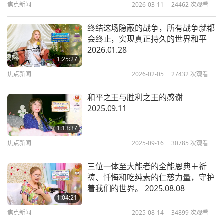
有十位对世界有利又良善、高贵的天王。
当然，我不
焦点新闻
2026-03-11
24462
次观看
能告诉你们，他们是谁，住在哪里。他们也不希望这
终结这场隐蔽的战争，所有战争就都
样，因为会有很多人涌到他们家或他们住的地方，去
会终止，实现真正持久的世界和平
请求很多事情，而且大多是世俗的事。这就是为什么
2026.01.28
1:25:27
密勒日巴的师父玛尔巴，叫他直接到山里去，找个山
焦点新闻
2026-02-05
27432
次观看
洞，找个可以隐居、独处的地方。不要跑到平地去教
人，因为大多数人只是想要世俗的东西，他们只会打
和平之王与胜利之王的感谢
2025.09.11
扰你，消耗你的灵性力量，最终对你和他们自己都毫
无益处。所以密勒日巴才把自己藏在山中，躲在山洞
1:13:37
里，只吃他周围能找到的东西，比如荨麻。他只有那
焦点新闻
2025-09-16
30785
次观看
些东西可以吃，所以他的肤色变得很绿，连头发也变
三位一体至大能者的全能恩典＋祈
绿了。因此有些人还以为他是鬼。但这就是古代许多
祷、忏悔和吃纯素的仁慈力量，守护
着我们的世界。 2025.08.08
诚心修行者的修行方式—或许现在并不多见，但也可
1:04:21
能还有少数人—在这样修行。
焦点新闻
2025-08-14
34899
次观看