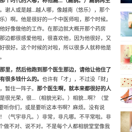
那个时代的人哪，称他扁…（扁鹊。）扁鹊再生
。谢人或是越…越人哪，像越南（悠乐），那个
乐）啊。他是很好的一个中医师啦，那个时候。
他好像做他的工作。在那边就大概开那个药房
那边都很感爱他啦，很喜欢他，因为他很好，又
好很好。这个时候的对啦，所以很多人就称他是
。
那里，然后他跑到那个医生那边，请他让他住了
有很多钱什么的。
也许有「才」，不过没「财」
，暂住一阵子。
那个医生啊，就本来都很好的人
是很光荣，很…（相貌光彩。）相貌…啊？（堂
要听你们，或是要听这本书啊？麻烦。没有说
！（气宇非凡。）非常，非凡哪。不平常啦。非
个做不对、说不对。不是每个人都相貌堂堂像我