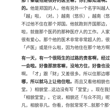
那个秦缓他是很好的医生嘛，你们都知道啊。
的。
他是郑国的人，他有另外一个名字叫越人
「越」啦，（对。）越南（悠乐），越南（悠
不过他不住在那个郑国。他就跑到齐国那边，
啦，就做那个医药的那种医疗人的工作。人家
很有爱心。那个他的医术非常非常超人的，很
「卢医」或是什么啦，因为他住在那个地方啊
有一天，有一个很陌生的过路的贵客啊，经过
一会啦。好像那旅客嘛，没地方住，好像也没
啊。「才」跟「财」又差很多。所以住那边哪
哪，所以就马上让他住啦。
而且又看他相貌也
堂。）相貌堂…这边没有写「堂堂」。现在我
「相貌堂堂」。它说，相貌还「与众不同」呢
凡，相貌非凡。你看，你就常常不…就那个那