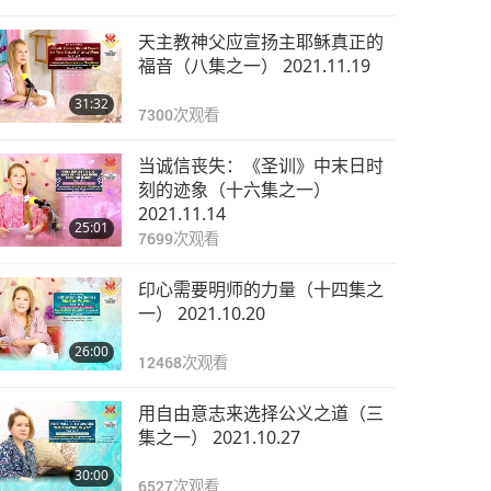
天主教神父应宣扬主耶稣真正的
福音（八集之一） 2021.11.19
31:32
7300
次观看
当诚信丧失：《圣训》中末日时
刻的迹象（十六集之一）
2021.11.14
25:01
7699
次观看
印心需要明师的力量（十四集之
一） 2021.10.20
26:00
12468
次观看
用自由意志来选择公义之道（三
集之一） 2021.10.27
30:00
6527
次观看