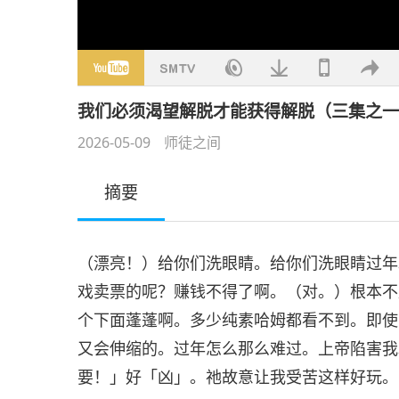
我们必须渴望解脱才能获得解脱（三集之一） 19
2026-05-09
师徒之间
摘要
（漂亮！）给你们洗眼睛。给你们洗眼睛过年
戏卖票的呢？赚钱不得了啊。（对。）根本不
个下面蓬蓬啊。多少纯素哈姆都看不到。即使
又会伸缩的。过年怎么那么难过。上帝陷害我
要！」好「凶」。祂故意让我受苦这样好玩。