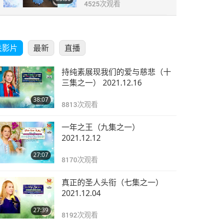
4525
次观看
关影片
最新
直播
持纯素展现我们的爱与慈悲（十
三集之一） 2021.12.16
38:07
8813
次观看
一年之王（九集之一）
2021.12.12
27:07
8170
次观看
真正的圣人头衔（七集之一）
2021.12.04
27:39
8192
次观看