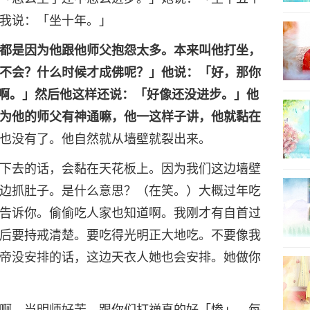
我说：「坐十年。」
都是因为他跟他师父抱怨太多。本来叫他打坐，
不会？什么时候才成佛呢？」他说：「好，那你
啊。」然后他这样还说：「好像还没进步。」他
为他的师父有神通嘛，他一这样子讲，他就黏在
也没有了。他自然就从墙壁就裂出来。
下去的话，会黏在天花板上。因为我们这边墙壁
边抓肚子。是什么意思？（在笑。）大概过年吃
告诉你。偷偷吃人家也知道啊。我刚才有自首过
后要持戒清楚。要吃得光明正大地吃。不要像我
帝没安排的话，这边天衣人她也会安排。她做你
啊。当明师好苦。跟你们打禅真的好「惨」。每