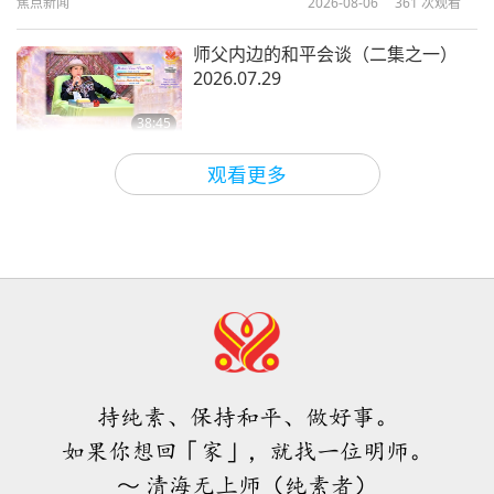
焦点新闻
2026-08-06
361
次观看
20:57
智慧之语
2026-05-18
3125
次观看
师父内边的和平会谈（二集之一）
2026.07.29
38:45
师徒之间
2026-08-06
919
次观看
观看更多
ＭＡＰＡ对师父的提问（二集之一）
2026.08.03
25:38
焦点新闻
2026-08-05
7626
次观看
「快速充电」是一种美妙的方法，能
在物质世界开始让人感到过于沉重
时，重新与内在上帝连结
持纯素、保持和平、做好事。
3:46
如果你想回「家」，就找一位明师。
焦点新闻
2026-08-05
1355
次观看
～ 清海无上师（纯素者）