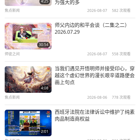
4:25
为强大的多
焦点新闻
2026-08-07
582
次观看
24:13
智慧之语
2026-05-25
2820
次观看
师父内边的和平会谈（二集之二）
2026.07.29
活在和谐的幻象中：受人尊敬的麦彭
仁波切（素食者）藏传佛教文集摘选
30:54
（二集之一）
师徒之间
2026-08-07
558
次观看
19:03
智慧之语
2026-05-22
3121
次观看
当我们遇见开悟明师并接受印心，穿
越这个虚幻世界的漫长艰辛道路便会
塔提安（素食者）《四福音合参》选
画上句点
文：第三十四至六十六节（二集之
4:08
一）
焦点新闻
2026-08-06
778
次观看
19:56
智慧之语
2026-05-20
2994
次观看
西班牙法院在法律诉讼中维护了纯素
肉品制造商权益
论美德：摘自柏拉图（素食者）《美
诺篇》中苏格拉底（素食者）对话
2:01
（二集之一）