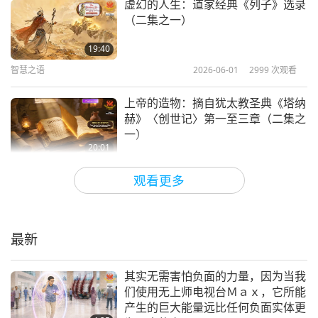
虚幻的人生：道家经典《列子》选录
（二集之一）
19:40
智慧之语
2026-06-01
2999
次观看
上帝的造物：摘自犹太教圣典《塔纳
赫》〈创世记〉第一至三章（二集之
一）
20:01
智慧之语
2026-05-29
2856
次观看
观看更多
安住于神圣临在：《圣哲奥罗宾多书
信》摘录（二集之一）
最新
20:14
智慧之语
2026-05-27
2982
次观看
其实无需害怕负面的力量，因为当我
们使用无上师电视台Ｍａｘ，它所能
缔造和平：摘自《圣训》（二集之
产生的巨大能量远比任何负面实体更
一）