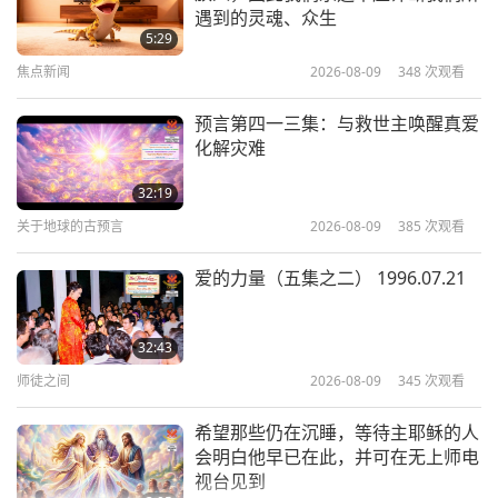
毕斯诺依的神圣教理 第十四至十八
遇到的灵魂、众生
项教规
5:29
焦点新闻
2026-08-09
348
次观看
22:36
智慧之语
2018-01-09
5421
次观看
预言第四一三集：与救世主唤醒真爱
化解灾难
巴哈伊信仰「神界奥秘之宝」第九十
三至一一七节
32:19
关于地球的古预言
2026-08-09
385
次观看
19:10
智慧之语
2018-01-08
6065
次观看
爱的力量（五集之二） 1996.07.21
犹太教的现代价值－与议员拉比艾
伦‧普朗西对话
32:43
师徒之间
2026-08-09
345
次观看
12:52
智慧之语
2018-01-07
5001
次观看
希望那些仍在沉睡，等待主耶稣的人
会明白他早已在此，并可在无上师电
视台见到