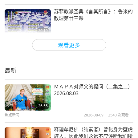
苏菲教派圣典《言其所言》：鲁米的
教理第廿三课
20:19
智慧之语
2018-01-12
5496
次观看
观看更多
印度教圣典《吠陀经》：《沙摩吠
陀》颂赞诗第一部第二卷第一、二章
最新
16:14
智慧之语
2018-01-11
8288
次观看
ＭＡＰＡ对师父的提问（二集之二）
2026.08.03
毕斯诺依的神圣教理 第十九至廿三
项教规
26:55
焦点新闻
2026-08-09
2540
次观看
17:10
智慧之语
2018-01-10
5634
次观看
释迦牟尼佛（纯素者）曾化身为壁虎
族人，因此我们永远不应评断我们所