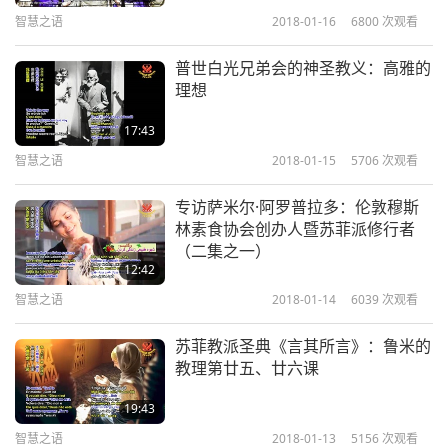
智慧之语
2018-01-16
6800
次观看
普世白光兄弟会的神圣教义：高雅的
理想
17:43
智慧之语
2018-01-15
5706
次观看
专访萨米尔·阿罗普拉多：伦敦穆斯
林素食协会创办人暨苏菲派修行者
（二集之一）
12:42
智慧之语
2018-01-14
6039
次观看
苏菲教派圣典《言其所言》：鲁米的
教理第廿五、廿六课
19:43
智慧之语
2018-01-13
5156
次观看