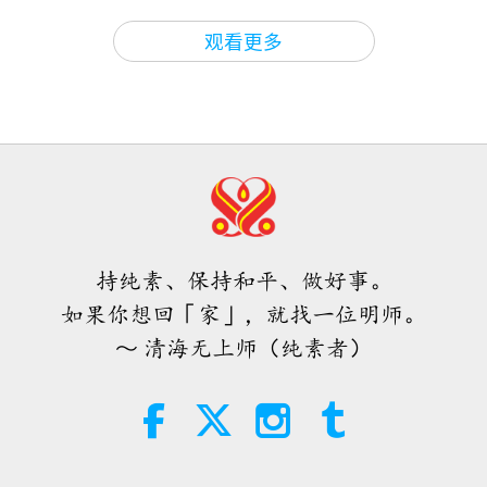
过脸部的其他部位传播。（是。）然后它会进入耳
师徒之间
2026-08-08
693
次观看
29:06
观看更多
朵，或眼睛。也会造成麻烦。
师徒之间
2021-10-30
5768
次观看
其实无需害怕负面的力量，因为当我
噢，天啊。说到这个，我们有这么多麻烦。现在有很
们使用无上师电视台Ｍａｘ，它所能
真正的圣战（十四集之一）
产生的巨大能量远比任何负面实体更
多细菌或病毒，比如，甚至还有控制猫思想的病毒。
2021.10.04
4:25
为强大的多
（噢。）噢，天啊。它在四处传播。（噢。）
据说大
焦点新闻
2026-08-07
1104
次观看
29:21
概有三成的人已经感染了。
（噢。）
当你感染时，你
师徒之间
2021-10-16
9088
次观看
师父内边的和平会谈（二集之二）
一辈子都会带着它。没有任何东西可以完全消除它。
2026.07.29
万事不离正义公理 （六集之一）
（噢。）
很可怕。还有其他影响大脑的病毒，然后现
持纯素、保持和平、做好事。
2021.09.26
30:54
在有猴痘。
噢，天啊！还有那种新的侵入性很强的跳
如果你想回「家」，就找一位明师。
师徒之间
2026-08-07
1225
次观看
30:40
虫是什么？他们也在吃光花园里所有的有机物。
～ 清海无上师（纯素者）
师徒之间
2021-10-10
6875
次观看
（噢。）
当我们遇见开悟明师并接受印心，穿
越这个虚幻世界的漫长艰辛道路便会
佛山的故事（二集之一）
还有什么？
疱疹病毒又被唤醒了。
（噢，天啊。）我
画上句点
2021.08.15
4:08
以前从未听说过它，但它很可怕，他们说「被唤
焦点新闻
2026-08-06
1190
次观看
23:23
醒」，意思是他们以前传播过，它现在又回来了。
毋