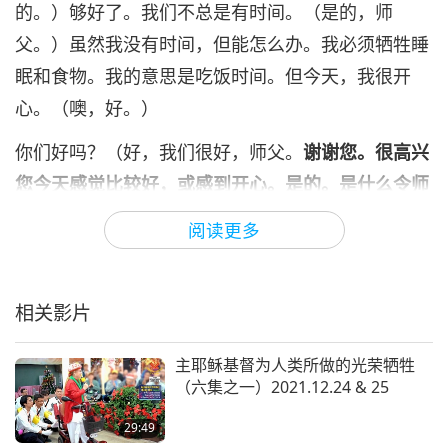
的。）够好了。我们不总是有时间。（是的，师
父。）虽然我没有时间，但能怎么办。我必须牺牲睡
眠和食物。我的意思是吃饭时间。但今天，我很开
心。（噢，好。）
你们好吗？（好，我们很好，师父。
谢谢您。很高兴
您今天感觉比较好，或感到开心。是的。是什么令师
父这么开心？
）我的除湿机正常运作。（噢。）幸运
阅读更多
的一天，因为有时候它无法运作，我必须不断地把桶
里的水倒空。（噢。）今天，它可以正常运作。令人
相关影片
开心的消息。还有，我今天可以剪脚趾甲了。噢。
（噢，噢。）多么幸运的一位女士！（非常幸运，师
主耶稣基督为人类所做的光荣牺牲
父。）
（六集之一）2021.12.24 & 25
若我能像那样为自己做些事，或某样东西正常运作，
29:49