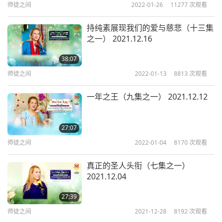
让我不必劳动，把桶子提到外面，倒空，再把它提进
师徒之间
2022-01-26
11277
次观看
来—我就感到非常开心、幸运。
持纯素展现我们的爱与慈悲（十三集
之一） 2021.12.16
你们好吗？（我们很好。谢谢师父。谢谢您。）
我订
38:07
的药物你们吃了吗？
（噢，是，我们吃了。吃了三
师徒之间
2022-01-13
8813
次观看
天。）味道不会太差吧？（不，我们很喜欢。）它吃
起来还好，不是吗？（是，非常好。）我是说它的味
一年之王（九集之一） 2021.12.12
道很好吧？（是的，很好，师父。）
根据我以前的记
忆，若他们完全照我的配方做，味道应该很好。
（味
27:07
道确实很好，师父。确实。是。）服用三天。已经几
师徒之间
2022-01-04
8170
次观看
天了？（昨天是第三天。）完成了，是吗？（完成
真正的圣人头衔（七集之一）
了，是的。）每天三次。昨天就结束了？（是。）
2021.12.04
噢，噢。不想念它吗？（我们确实想念。）确实想
27:39
念？（其实我今天想多要一些。）
师徒之间
2021-12-28
8192
次观看