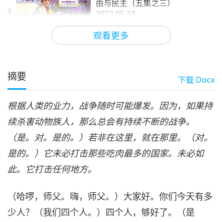
由与民主（五集之三）
3
2022.05.23
33:49
观看更多
师徒之间
2022-07-13
4475
次观看
各国领导人必须透过行动保护自
由与民主（五集之四）
摘要
下载
Docx
4
2022.05.23
29:45
根据人类的业力，战争随时可能爆发。因为，如果持
师徒之间
2022-07-14
4741
次观看
续杀害动物族人，那么总会有持续不断的战争。
各国领导人必须透过行动保护自
（是。对。是的。）若非在这里，就在那里。（对。
由与民主（五集之五）
5
2022.05.23
是的。）它未必打击那些吃肉最多的国家。未必如
28:50
此。它打击任何地方。
师徒之间
2022-07-15
5467
次观看
（哈啰，师父。嗨，师父。）大家好。你们今天有多
少人？（我们四个人。）四个人，够好了。（是