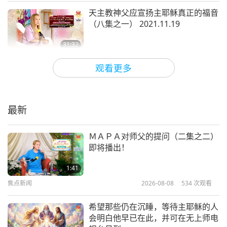
那你们可以接着再订。你们可以喝它。没关系，它没
天主教神父应宣扬主耶稣真正的福音
有坏处。（没错。）你们可以订更多。（好，师父。
（八集之一） 2021.11.19
我们会的。）但它很甜。（是，它很甜。）别喝太
31:32
多。味道很好，但不是为了享乐。（对，师父，是
师徒之间
2021-12-20
7300
次观看
的。）一杯。（好，师父，是的。）一杯。我的意思
观看更多
当诚信丧失：《圣训》中末日时刻的
是较大的杯子，不是马克杯。你们喝茶用的杯子，瓷
迹象（十六集之一） 2021.11.14
杯。（是的，师父。）那样的杯子。每次一杯。喝
最新
三、四次。（好的，师父。）在吃饭前，空腹服用比
25:01
师徒之间
2021-12-04
7699
次观看
较好。
你们可以空腹服用它，或在饭前服用，这样它
ＭＡＰＡ对师父的提问（二集之二）
即将播出！
会先进入血液，比其他所有食物先。
（了解，师
印心需要明师的力量（十四集之一）
父。）
2021.10.20
1:41
焦点新闻
2026-08-08
534
次观看
26:00
天啊。我真的不喜欢事情弄得一团糟。仅仅因为一些
师徒之间
2021-11-20
12468
次观看
希望那些仍在沉睡，等待主耶稣的人
所谓的长住不听我的话。
他们外出，而且不戴防护设
会明白他早已在此，并可在无上师电
用自由意志来选择公义之道（三集之
备。
（了解。）
然后，如果他们戴口罩，他们也不遮