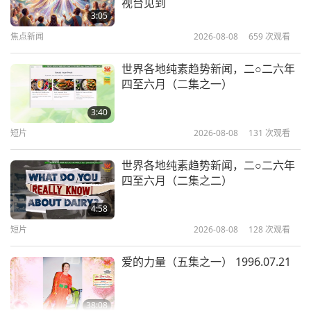
视台见到
一） 2021.10.27
3:05
住鼻子。
（对。）
必须遮住鼻子。
（是，师父。是，
焦点新闻
2026-08-08
659
次观看
30:00
正是。）
不然，毫无用处。
（对，师父，是的）当
师徒之间
2021-11-17
6527
次观看
然，当你讲话时，你也传播。但当你吸气时，也是一
世界各地纯素趋势新闻，二○二六年
四至六月（二集之一）
样的。（是。）
最好还是遮住脸部。面罩和口罩，并
天堂不接纳杀害未出生者（八集之
一） 2021.10.22
穿上防护衣。
（是的，师父。）连身服，对吧？（是
3:40
的，师父。）
短片
2026-08-08
131
次观看
30:43
师徒之间
2021-11-09
6576
次观看
他们称它为连身衣。像飞行员一样？（是。）飞行
世界各地纯素趋势新闻，二○二六年
四至六月（二集之二）
服。我的意思是普通飞行员，不是商业飞行员。
清海无上师发愿帮助最苦难的众生
（二集之一） 2021.10.16
（对，师父。）因为那时，他们必须穿西服，普通的
4:58
西装。（是。）但普通飞行员，我是指典型的飞行
短片
2026-08-08
128
次观看
28:07
员，他们只穿连身衣。（是的，师父。）相较于只戴
师徒之间
2021-11-07
9687
次观看
爱的力量（五集之一） 1996.07.21
口罩，那会提供更多保护。（对。是的，师父。）因
政府应该保护生命并且提倡纯素主义
为它们中有一些透过眼睛传播，也透过耳朵传播，透
（八集之一） 2021.10.11
38:08