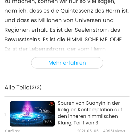
zu machen, können wir nur so viel sagen,
nämlich, dass es die Quintessenz des Herrn ist,
und dass es Millionen von Universen und
Regionen erhält. Es ist der Seelenstrom des
Bewusstseins. Es ist die HIMMLISCHE MELODIE.
Es ist der Lebensstrom, der vom Herrn
ausgeht und alles durchdringt. Der Herr
Mehr erfahren
erschafft und erhält das gesamte Universum
durch diesen großen Strom der Kraft. DIE
STRÖME DES HERRN durchdringen alles, wie
Alle Teile
(3/3)
Radiowellen. Seine GÖTTLICHE MUSIK erfüllt
Spuren von Guanyin in der
den ganzen Raum. […] Shabd ist eine Schnur,
Religion Kontemplation auf
1
die jeden und alles mit dem Herrn verbindet.“
den inneren himmlischen
7:35
Klang, Teil 1 von 3
~ Die Philosophie der Meister
Kurzfilme
2021-05-05
49951
Views