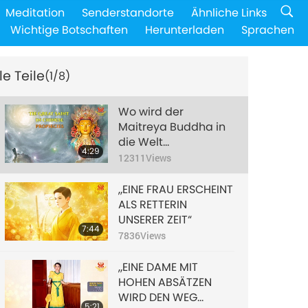
Meditation
Senderstandorte
Ähnliche Links
Wichtige Botschaften
Herunterladen
Sprachen
le Teile
(1/8)
Wo wird der
Maitreya Buddha in
die Welt
4:29
herabsteigen? Der
12311
Views
große Heilige in
chinesischen
„EINE FRAU ERSCHEINT
Prophezeiungen
ALS RETTERIN
UNSERER ZEIT“
7:44
7836
Views
„EINE DAME MIT
HOHEN ABSÄTZEN
WIRD DEN WEG
5:21