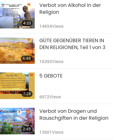
Verbot von Alkohol in der
Religion
4:23
14654
Views
GÜTE GEGENÜBER TIEREN IN
DEN RELIGIONEN, Teil 1 von 3
6:48
16393
Views
5 GEBOTE
7:29
6972
Views
Verbot von Drogen und
Rauschgiften in der Religion
2:46
13601
Views