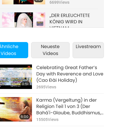
WEISEN“
6699
Views
„DER ERLEUCHTETE
KÖNIG WIRD IN
VIETNAM
6:26
AUFTAUCHEN (ÂU
6479
Views
LẠC)“
Ähnliche
Neueste
Livestream
„DER MAITREYA
Videos
Videos
BUDDHA WIRD EIN
AULACESE
6:56
(VIETNAMESE) SEIN“
Celebrating Great Father’s
7299
Views
Day with Reverence and Love
(Cao Đài Holiday)
DIE RELIGION DES
0:51
NAMENS DER MEERE
2695
Views
WIRD SIEGEN
6:13
Karma (Vergeltung) in der
8942
Views
Religion Teil 1 von 3 (Der
Bahá'í-Glaube, Buddhismus,
DAS WAHRE WESEN
6:00
Christentum, Griechische
WIRD AUS HSIHU
15505
Views
Philosophie, Hinduismus)
ERSCHEINEN