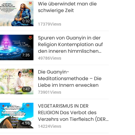
7:05
Wie überwindet man die
3230
Views
schwierige Zeit
Eine weibliche
0:32
Buddha wird das
17379
Views
„Siegel des Ozeans“
5:22
predigen
Spuren von Guanyin in der
3693
Views
Religion Kontemplation auf
den inneren himmlischen
7:35
Klang, Teil 1 von 3
49786
Views
Die Guanyin-
Meditationsmethode – Die
Liebe im Innern erwecken
1:47
73901
Views
VEGETARISMUS IN DER
RELIGION Das Verbot des
Verzehrs von Tierfleisch (DER
4:55
BAHA'I-GLAUBE, DIE BISHNOI,
14224
Views
BUDDHISMUS)