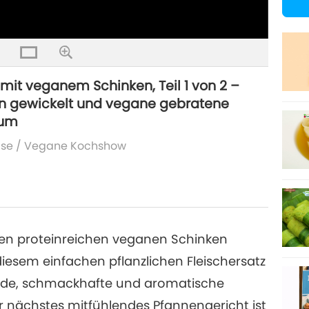
t veganem Schinken, Teil 1 von 2 –
rn gewickelt und vegane gebratene
kum
ise
/
Vegane Kochshow
enen proteinreichen veganen Schinken
 diesem einfachen pflanzlichen Fleischersatz
unde, schmackhafte und aromatische
 nächstes mitfühlendes Pfannengericht ist