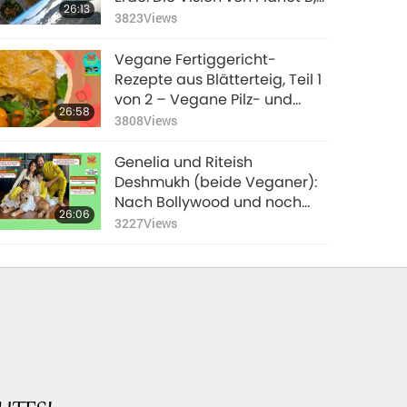
26:13
Teil 1 von 2
3823
Views
Vegane Fertiggericht-
Rezepte aus Blätterteig, Teil 1
von 2 – Vegane Pilz- und
26:58
Grünkohl-Pastete
3808
Views
Genelia und Riteish
Deshmukh (beide Veganer):
Nach Bollywood und noch
26:06
weiter – die Zukunft
3227
Views
gestalten, Teil 1 von 2