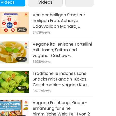
Videos
Videos
Von der heiligen Stadt zur
heiligen Erde: Acharya
Udayvallabh Maharaj
24:17
(Vegetarier) und das Verbot
3479
Views
des Fleischs von Tier-
Personen in Palitana, Teil 1
Vegane italienische Tortellini
von 2
mit Linsen, Seitan und
veganer Cashew-
23:57
Frischkäse- Füllung in
3638
Views
Gemüsebrühe
Traditionelle indonesische
Snacks mit Pandan-Kokos-
Geschmack – vegane Kue
31:42
Serabi (Reispfannkuchen)
3677
Views
mit Jackfrucht-
Palmzuckersauce und
Vegane Erziehung: Kinder-
vegane Kue Dadar Gulung
ernährung für eine
(gerollte Pfannkuchen)
himmlische Welt, Teil 1 von 2