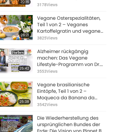
20:16
3178
Views
Vegane Osterspezialitäten,
Teil 1 von 2 – Veganes
Kartoffelgratin und vegane
26:21
Austernpilz-Steaks
3825
Views
Alzheimer rückgängig
machen: Das Vegane
Lifestyle-Programm von Dr.
25:42
Dean Ornish (Teil 1 von 2)
3553
Views
Vegane brasilianische
Eintöpfe, Teil 1 von 2 –
Moqueca da Banana da
25:38
Terra (Kochbananen-
3542
Views
Eintopf)
Die Wiederherstellung des
ursprünglichen Bundes der
Erde: Die Vision von Planet B,