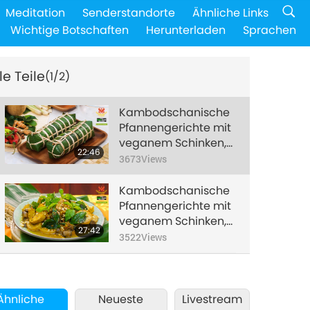
Meditation
Senderstandorte
Ähnliche Links
Wichtige Botschaften
Herunterladen
Sprachen
le Teile
(1/2)
Kambodschanische
Pfannengerichte mit
veganem Schinken,
22:46
Teil 1 von 2 –
3673
Views
Tofuhaut-Schinken in
Bananenblättern
Kambodschanische
gewickelt und
Pfannengerichte mit
vegane gebratene
veganem Schinken,
27:42
Spargelbohnen mit
Teil 2 von 2 – Vegane
3522
Views
Indischem Basilikum
würzige Austernpilze
und veganer
Ananas-Blumenkohl
Ähnliche
Neueste
Livestream