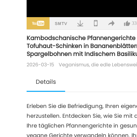
33
Kambodschanische Pfannengerichte mi
Tofuhaut-Schinken in Bananenblätte
Spargelbohnen mit Indischem Basili
2026-03-15
Veganismus, die edle Lebenswe
Details
Erleben Sie die Befriedigung, Ihren eig
herzustellen. Entdecken Sie, wie Sie mit
Ihre täglichen Pfannengerichte in ges
vegane Gerichte verwandeln können. Ihr