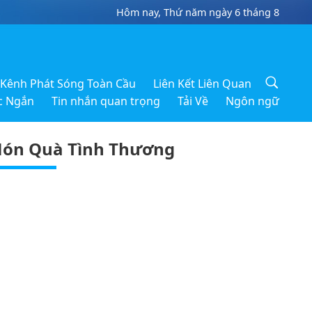
Hôm nay, Thứ năm ngày 6 tháng 8
Kênh Phát Sóng Toàn Cầu
Liên Kết Liên Quan
c Ngắn
Tin nhắn quan trọng
Tải Về
Ngôn ngữ
ón Quà Tình Thương