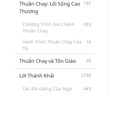
Thuần Chay: Lối Sống Cao
797
Thượng
Chương Trình Gia Chánh
333
Thuần Chay
Hành Trình Thuần Chay Của
19
Tôi
Thuần Chay và Tôn Giáo
20
Lời Thánh Khải
2738
Các Bài Giảng Của Ngài
443
Thanh Hải Vô Thượng Sư
Miracles on the Quan Yin
2
Path
Các Chương Trình Đặc Sắc
53