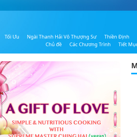
Tối Ưu
Ngài Thanh Hải Vô Thượng Sư
Thiền Định
Chủ đề
Các Chương Trình
Tiết Mụ
M