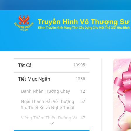
Tất Cả
19995
Tiết Mục Ngắn
1536
Danh Nhân Trường Chay
12
Ngài Thanh Hải Vô Thượng
57
Sư: Thiết Kế và Nghệ Thuật
Viếng Thăm Thiên Đường Và
47
Địa Ngục: Lời Chứng