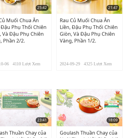
25:42
21:47
Củ Muối Chua Ăn
Rau Củ Muối Chua Ăn
, Đậu Phụ Thối Chiên
Liền, Đậu Phụ Thối Chiên
, Và Đậu Phụ Chiên
Giòn, Và Đậu Phụ Chiên
, Phần 2/2.
Vàng, Phần 1/2.
-10-06
4110
Lượt Xem
2024-09-29
4325
Lượt Xem
23:41
18:09
ash Thuần Chay của
Goulash Thuần Chay của