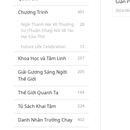
Giản P
2024-0
Chương Trình
301
Ngài Thanh Hải Vô Thượng
20
Sư (Thuần Chay) Nói Về Tác
Hại Của Thịt
Future Life Celebration
17
Khoa Học và Tâm Linh
267
Giải Gương Sáng Ngời
205
Thế Giới
Thế Giới Quanh Ta
164
Tủ Sách Khai Tâm
224
Danh Nhân Trường Chay
402