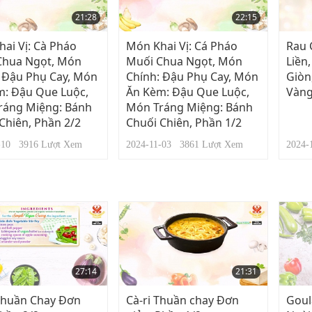
21:28
22:15
ai Vị: Cà Pháo
Món Khai Vị: Cá Pháo
Rau 
Chua Ngọt, Món
Muối Chua Ngọt, Món
Liền
 Đậu Phụ Cay, Món
Chính: Đậu Phụ Cay, Món
Giòn
m: Đậu Que Luộc,
Ăn Kèm: Đậu Que Luộc,
Vàng
ráng Miệng: Bánh
Món Tráng Miệng: Bánh
Chiên, Phần 2/2
Chuối Chiên, Phần 1/2
1-10
3916
Lượt Xem
2024-11-03
3861
Lượt Xem
2024
27:14
21:31
Thuần Chay Đơn
Cà-ri Thuần chay Đơn
Goul