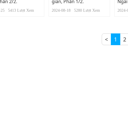
hần 2/2.
giản, Phần 1/2.
Ngài
8-25
5413
Lượt Xem
2024-08-18
5280
Lượt Xem
2024
<
1
2