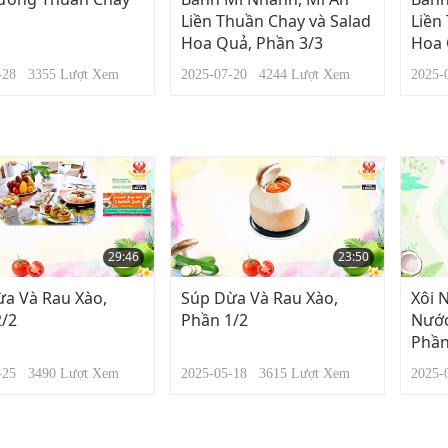
Liền Thuần Chay và Salad
Liền
Hoa Quả, Phần 3/3
Hoa 
2-28
3355
Lượt Xem
2025-07-20
4244
Lượt Xem
2025
29:46
23:50
a Và Rau Xào,
Súp Dừa Và Rau Xào,
Xôi 
2/2
Phần 1/2
Nước
Phần
5-25
3490
Lượt Xem
2025-05-18
3615
Lượt Xem
2025