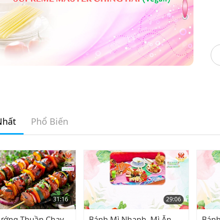
Nhất
Phổ Biến
31:16
29:06
Nướng Thuần Chay
Bánh Mì Nhanh, Mì Ăn
Bánh