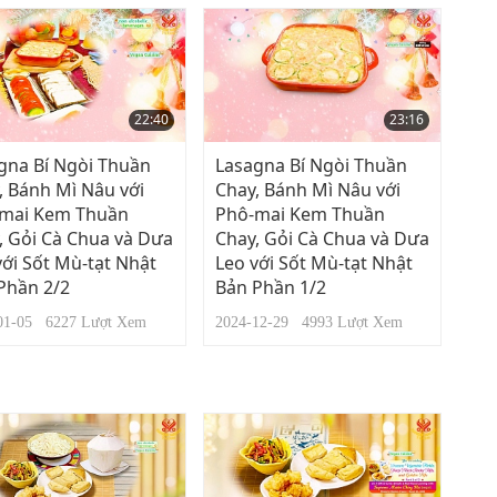
22:40
23:16
gna Bí Ngòi Thuần
Lasagna Bí Ngòi Thuần
, Bánh Mì Nâu với
Chay, Bánh Mì Nâu với
mai Kem Thuần
Phô-mai Kem Thuần
, Gỏi Cà Chua và Dưa
Chay, Gỏi Cà Chua và Dưa
với Sốt Mù-tạt Nhật
Leo với Sốt Mù-tạt Nhật
Phần 2/2
Bản Phần 1/2
-01-05
6227
Lượt Xem
2024-12-29
4993
Lượt Xem