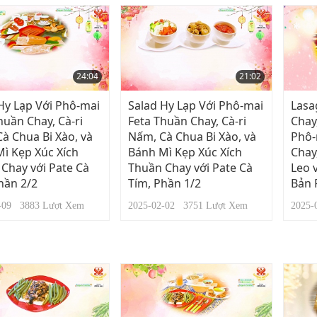
24:04
21:02
Hy Lạp Với Phô-mai
Salad Hy Lạp Với Phô-mai
Lasa
huần Chay, Cà-ri
Feta Thuần Chay, Cà-ri
Chay
à Chua Bi Xào, và
Nấm, Cà Chua Bi Xào, và
Phô-
ì Kẹp Xúc Xích
Bánh Mì Kẹp Xúc Xích
Chay
Chay với Pate Cà
Thuần Chay với Pate Cà
Leo 
hần 2/2
Tím, Phần 1/2
Bản 
2-09
3883
Lượt Xem
2025-02-02
3751
Lượt Xem
2025