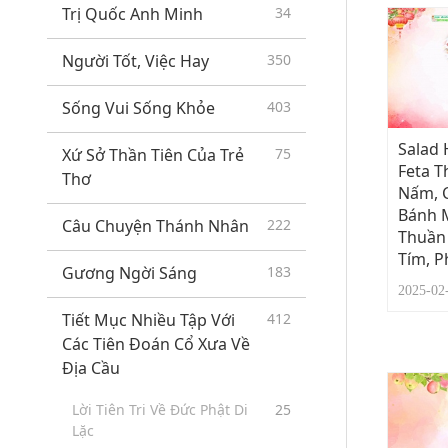
Trị Quốc Anh Minh
34
Tin nhắn quan trọng
24
Người Tốt, Việc Hay
350
Sống Vui Sống Khỏe
403
Salad 
Xứ Sở Thần Tiên Của Trẻ
75
Feta T
Thơ
Nấm, C
Bánh M
Câu Chuyện Thánh Nhân
222
Thuần 
Tím, P
Gương Ngời Sáng
183
2025-0
Tiết Mục Nhiều Tập Với
412
Các Tiên Đoán Cổ Xưa Về
Địa Cầu
Lời Tiên Tri Về Đức Phật Di
25
Lặc