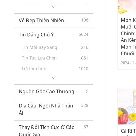
Chúa Giê-su Ki-tô Tái Lâm
37
Lời Tiên Tri Của Các Bộ Tộc
20
Món Kh
Vẻ Đẹp Thiên Nhiên
106
Đầu Tiên
Muối 
Chính:
Prophecies of the End Times
26
Tin Đáng Chú Ý
5624
Ăn Kè
New Age
12
Món T
Tin Mới Bay Sang
216
Chuối 
Tin Tức Lựa Chọn
861
2024-1
Lời tâm tình
1010
Mẹo Vặt Hữu Ích
296
Nguồn Gốc Cao Thượng
9
Địa Cầu: Ngôi Nhà Thân
328
Ái
Thay Đổi Tích Cực Ở Các
67
Cà Ri 
Quốc Gia