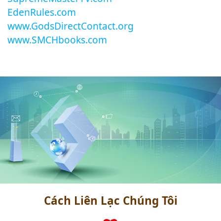
EdenRules.com
www.GodsDirectContact.org
www.SMCHbooks.com
Cách Liên Lạc Chúng Tôi