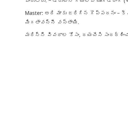
పొందుతారు. ~ డ్రుచెన్ గ్యాల్వా యుంగ్‌డ్రంగ్ (
Master: అది మాకు జరిగిన గొప్పదనం – క్వాన
మిగతావన్నీ వస్తాయి.
మరిన్ని వివరాల కోసం, దయచేసి సందర్శించ