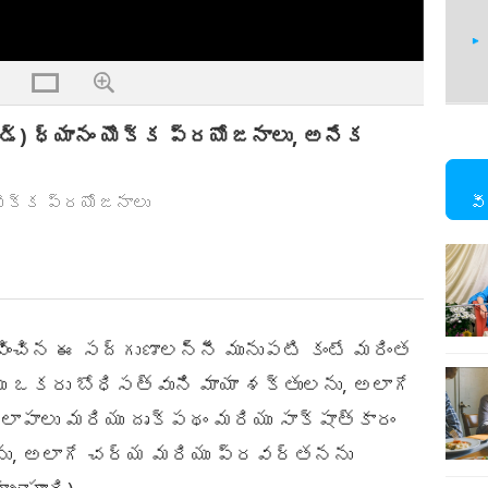
సౌండ్) ధ్యానం యొక్క ప్రయోజనాలు, అనేక
73
 యొక్క ప్రయోజనాలు
వీ
74
ించిన ఈ సద్గుణాలన్నీ మునుపటి కంటే మరింత
ు ఒకరు బోధిసత్వుని మాయా శక్తులను, అలాగే
75
లాపాలు మరియు దృక్పథం మరియు సాక్షాత్కారం
ను, అలాగే చర్య మరియు ప్రవర్తనను