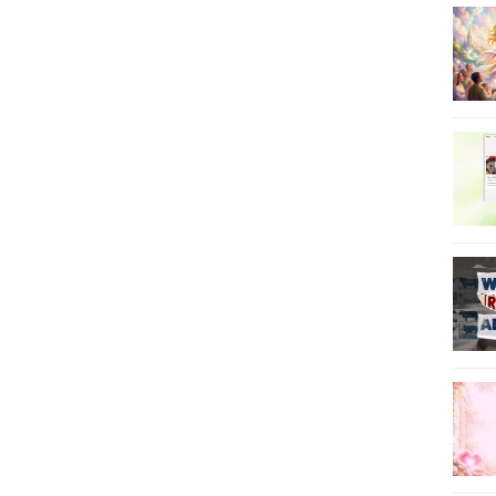
80
81
82
83