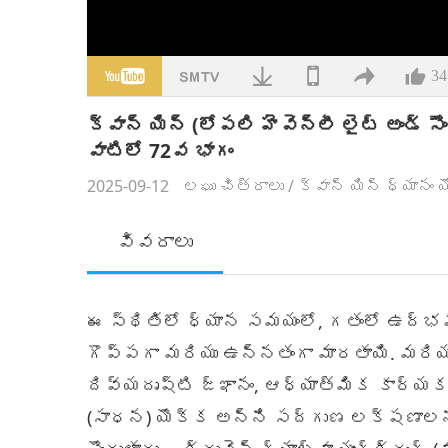
34
క్వాన్ యిన్ (లోపలి హెవెన్లీ లైట్ అండ్ 
వాటిలో 72వ భాగం
2025-09-12
లఘు చిత్రాలు
/
క్వాన్ యిన్ ధ్యానం
వివరాలు
ఈ స్థితిలో ధ్యాన సమయంలో, గతంలో ఉద్భవ
గొప్పగా మరియు ఉన్నతంగా మారతాయి. మరియ
దివ్యదృష్టి జ్ఞానం, ఆధ్యాత్మిక కార్యక
(సాధన) యొక్క అన్ని సద్గుణ లక్షణాల