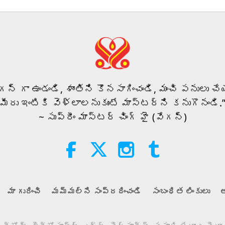
84
85
ీగన్ గా ఉండండి, శాంతిని కొనసాగించండి, మంచి పనులు చేయ
మీరు ఇంటికి వెళ్లాలనుకుంటే మాస్టర్‌ని కనుగొనండి.
~ సుప్రీం మాస్టర్ చింగ్ హై (వేగన్)
86
మా గురించి
మమ్మల్ని సంప్రదించండి
సంబంధిత లింకులు
అ
87