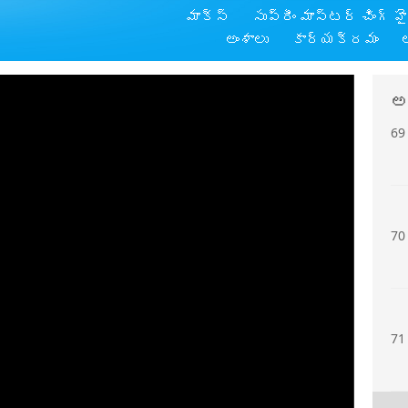
మాక్స్
సుప్రీం మాస్టర్ చింగ్ హ
68
అంశాలు
కార్యక్రమం
అ
69
70
71