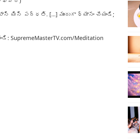
శాఖాహారి)
76
్ యిన్ పద్ధతి. […] ముందుగా ధ్యానం చేయండి;
ండి: SupremeMasterTV.com/Meditation
77
78
79