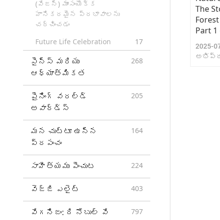
(వేజన్) మాంసంయొక్క
The St
హానికరమైన ప్రభావాలను
Forest
చర్చించడం
Part 1 
Future Life Celebration
17
2025-0
అభిప్ర
సైన్స్ మరియు
268
ఆధ్యాత్మికత
షైనింగ్ వరల్డ్
205
అవార్డ్స్
మన చుట్టూ ఉన్న
164
ప్రపంచం
సాహిత్యము పెంచుట
224
వెజ్జి ఎలైట్
403
వేగనిజం: ది నోబుల్ వే
797