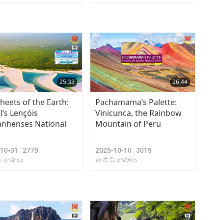
25:33
26:44
heets of the Earth:
Pachamama’s Palette:
l’s Lençóis
Vinicunca, the Rainbow
nhenses National
Mountain of Peru
-10-31
2779
2025-10-10
3019
్రాయాలు
అభిప్రాయాలు