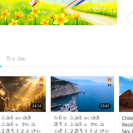
ప్రముఖ
24:14
23:41
సముద్రం: భూమి
నల్ల సముద్రం: భూమి
Chil
 సముద్ర కాలపు
యొక్క సముద్ర కాలపు
Resi
 2 యొక్క 2 వ భాగం
గుళిక, 2 యొక్క 1 వ భాగం
Sky, 