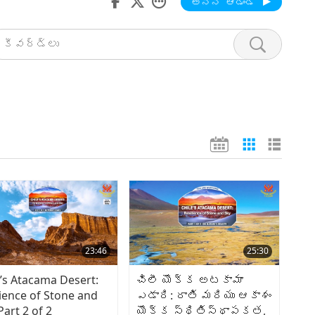
అన్ని ఆడండి
23:46
25:30
e’s Atacama Desert:
చిలీ యొక్క అటకామా
lience of Stone and
ఎడారి: రాతి మరియు ఆకాశం
Part 2 of 2
యొక్క స్థితిస్థాపకత,