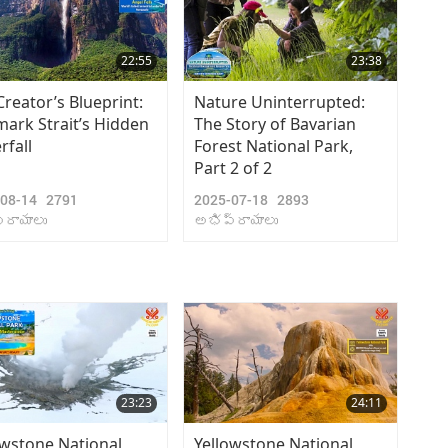
22:55
23:38
Creator’s Blueprint:
Nature Uninterrupted:
ark Strait’s Hidden
The Story of Bavarian
rfall
Forest National Park,
Part 2 of 2
-08-14
2791
2025-07-18
2893
్రాయాలు
అభిప్రాయాలు
23:23
24:11
owstone National
Yellowstone National