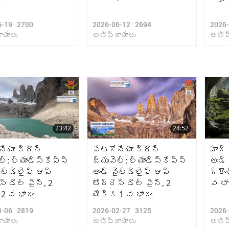
6-19
2700
2026-06-12
2694
2026
ాయాలు
అభిప్రాయాలు
అభిప
23:42
24:52
ియా క్రౌన్
పటగోనియా క్రౌన్
హాంగ్
్: ల్యాండ్‌స్కేప్స్
జ్యువెల్: ల్యాండ్‌స్కేప్స్
అండ్
ైల్డ్‌లైఫ్ ఆఫ్
అండ్ వైల్డ్‌లైఫ్ ఆఫ్
గ్రౌం
స్ డెల్ పైన్, 2
టోర్రెస్ డెల్ పైన్, 2
వ భా
 2 వ భాగం
యొక్క 1 వ భాగం
3-06
2819
2026-02-27
3125
2026
ాయాలు
అభిప్రాయాలు
అభిప