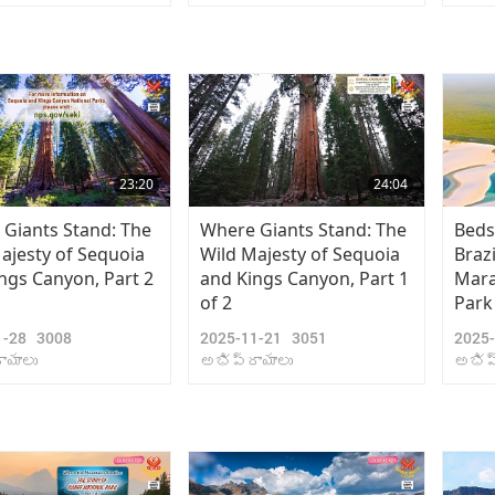
23:20
24:04
Giants Stand: The
Where Giants Stand: The
Beds
ajesty of Sequoia
Wild Majesty of Sequoia
Brazi
ngs Canyon, Part 2
and Kings Canyon, Part 1
Mara
of 2
Park
1-28
3008
2025-11-21
3051
2025
ాయాలు
అభిప్రాయాలు
అభిప