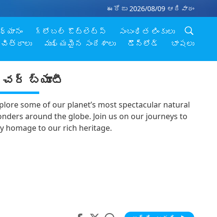
ఈరోజు 2026/08/09 ఆదివారం
ధ్యానం
గ్లోబల్ ఔట్లెట్స్
సంబంధిత లింకులు
చిత్రాలు
ముఖ్యమైన సందేశాలుు
డౌన్లోడ్
భాషలు
ేచర్ బ్యూటీ
plore some of our planet’s most spectacular natural
nders around the globe. Join us on our journeys to
y homage to our rich heritage.