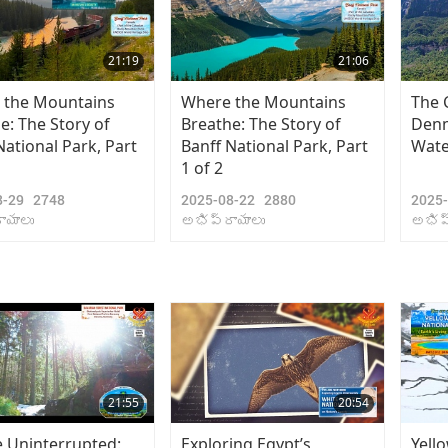
21:19
21:06
 the Mountains
Where the Mountains
The 
e: The Story of
Breathe: The Story of
Denm
National Park, Part
Banff National Park, Part
Wate
1 of 2
8-29
2748
2025-08-22
2880
2025
ాయాలు
అభిప్రాయాలు
అభిప
21:55
20:54
 Uninterrupted:
Exploring Egypt’s
Yell