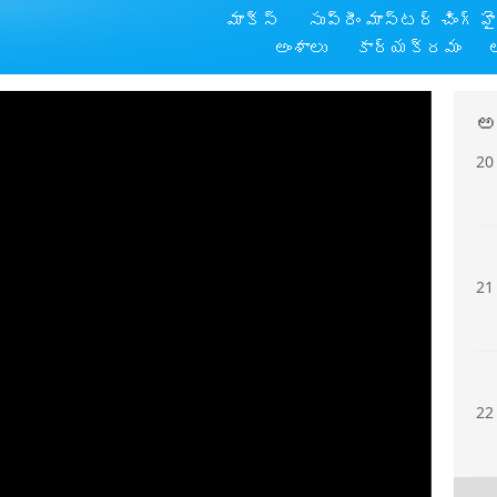
మాక్స్
సుప్రీం మాస్టర్ చింగ్ హ
19
అంశాలు
కార్యక్రమం
అ
20
21
22