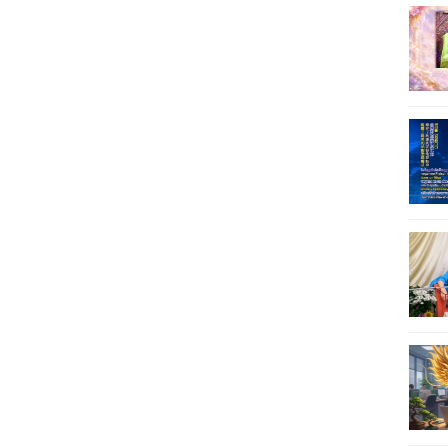
31
32
33
34