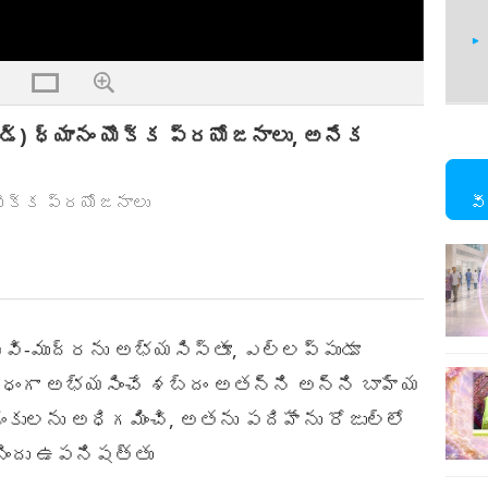
సౌండ్) ధ్యానం యొక్క ప్రయోజనాలు, అనేక
24
 యొక్క ప్రయోజనాలు
వీ
25
్ణవి-ముద్రను అభ్యసిస్తూ, ఎల్లప్పుడూ
ధంగా అభ్యసించే శబ్దం అతన్ని అన్ని బాహ్య
26
డంకులను అధిగమించి, అతను పదిహేను రోజుల్లో
-బిందు ఉపనిషత్తు