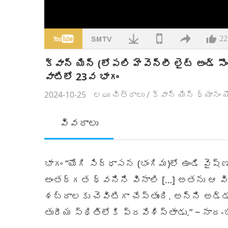
22
క్వాన్ యిన్ (లోపలి హెవెన్లీ లైట్ అండ్ 
వాటిలో 23వ భాగం
2024-10-25
లఘు చిత్రాలు
/
క్వాన్ యిన్ ధ్యానం
వివరాలు
భాగం “యోగి సిద్ధాసన (భంగిమ)లో ఉండి వైష
అంతర్గత ధ్వనిని వినాలి […] అతను ఆ వి
శబ్దాలకు చెవిటిగా చేస్తుంది. అన్ని అడ్
తురీయ స్థితిలోకి ప్రవేశిస్తాడు.” ~ నాద