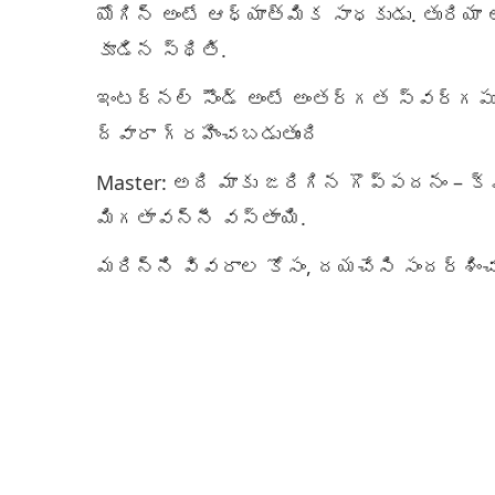
యోగిన్ అంటే ఆధ్యాత్మిక సాధకుడు. తురి
కూడిన స్థితి.
ఇంటర్నల్ సౌండ్ అంటే అంతర్గత స్వర్గపు ధ
ద్వారా గ్రహించబడుతుంది
Master: అది మాకు జరిగిన గొప్పదనం – క్వ
మిగతావన్నీ వస్తాయి.
మరిన్ని వివరాల కోసం, దయచేసి సందర్శించ