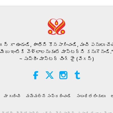
35
36
ీగన్ గా ఉండండి, శాంతిని కొనసాగించండి, మంచి పనులు చేయ
మీరు ఇంటికి వెళ్లాలనుకుంటే మాస్టర్‌ని కనుగొనండి.
~ సుప్రీం మాస్టర్ చింగ్ హై (వేగన్)
37
మా గురించి
మమ్మల్ని సంప్రదించండి
సంబంధిత లింకులు
అ
38