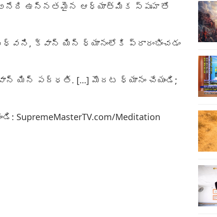
యా అనేది ఉన్నతమైన ఆధ్యాత్మిక స్పృహతో
27
్వని, క్వాన్ యిన్ ధ్యానంలోకి ప్రారంభించడం
28
ాన్ యిన్ పద్ధతి. […] మొదట ధ్యానం చేయండి;
ండి: SupremeMasterTV.com/Meditation
29
30