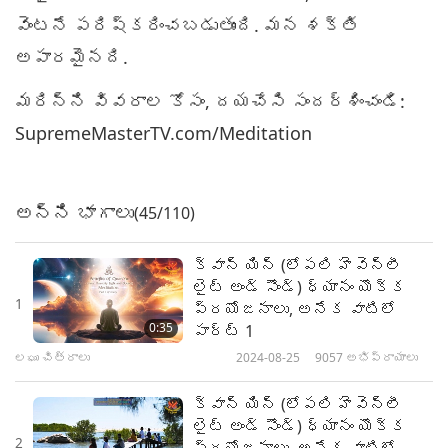
వెంటనే పరిష్కరించబడుతుంది. మన శక్తి
అపారమైనది.
మరిన్ని వివరాల కోసం, దయచేసి సందర్శించండి:
SupremeMasterTV.com/Meditation
అన్ని భాగాలు
(45/110)
క్వాన్ యిన్ (లోపలి హెవెన్లీ
లైట్ అండ్ సౌండ్) ధ్యానం యొక్క
1
ప్రయోజనాలు, అనేక వాటిలో
0:35
పార్ట్ 1
లఘు చిత్రాలు
2024-08-25
9057
అభిప్రాయాలు
క్వాన్ యిన్ (లోపలి హెవెన్లీ
లైట్ అండ్ సౌండ్) ధ్యానం యొక్క
2