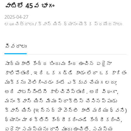
వాటిలో 45వ భాగం
2025-04-27
లఘు చిత్రాలు
/
క్వాన్ యిన్ ధ్యానం యొక్క ప్రయోజనాలు
వివరాలు
సూర్యకాంతి కేంద్ర బిందువు కింద ఉంచిన ఏదైనా
కాలిపోతుంది. ఇది ఒక గడ్డి కాండం లేదా ఒక కాగితం
ముక్కను వెలిగించడం కంటే ఎక్కువ చేయగలదు;
అది వాటన్నింటినీ కాల్చివేస్తుంది. అదే విధంగా,
మనం క్వాన్ యిన్ మేము ప్రాక్టీస్ చేసినప్పుడు
క్వాన్ యిన్ (ఇన్నర్ హెవెన్లీ కాంతి మరియు ధ్వని)
ధ్యానం మా శక్తిని కేంద్రీకరించండి కేంద్రీకరించి,
ఏదైనా సమస్యను దాని ముందు ఉంచితే, సమస్య