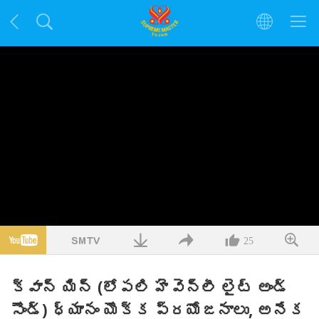
25
క్వాన్ యిన్ (లోపలి హెవెన్లీ లైట్ అండ్
సౌండ్) ధ్యానం యొక్క ప్రయోజనాలు, అనేక