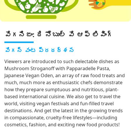
వేగనిజం: ది నోబుల్ వే ఆఫ్ లివింగ్
వేగన్ వంట ప్రదర్శన
Viewers are introduced to such delectable dishes as
Mushroom Stroganoff with Papparadelle Pasta,
Japanese Vegan Oden, an array of raw food treats and
much, much more as enthusiastic chefs demonstrate
how they prepare sumptuous and nutritious, plant-
based international cuisine. We also get to travel the
world, visiting vegan festivals and fun-filled travel
destinations. And get the latest in the growing trends
in compassionate, cruelty-free lifestyles—including
cosmetics, fashion, and exciting new food products!