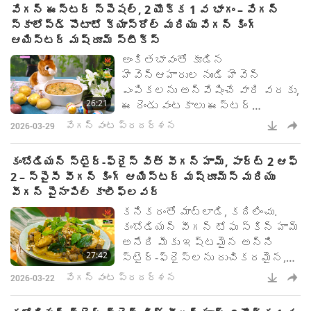
వేగన్ ఈస్టర్ స్పెషల్, 2 యొక్క 1 వ భాగం – వేగన్
స్కాలోప్డ్ పొటాటో క్యాస్రోల్ మరియు వేగన్ కింగ్
ఆయిస్టర్ మష్రూమ్ స్టీక్స్
అంకితభావంతో కూడిన
హెవెన్‌ఆహారుల నుండి హెవెన్‌
ఎంపికలను అన్వేషించే వారి వరకు,
26:21
ఈ రెండు వంటకాలు ఈస్టర్
వేడుకలను అప్రయత్నంగా మరియు
వేగన్ వంట ప్రదర్శన
2026-03-29
దయతో చేస్తాయి.
కంబోడియన్ స్టైర్-ఫ్రైస్ విత్ వీగన్ హామ్, పార్ట్ 2 ఆఫ్
2 – స్పైసీ వీగన్ కింగ్ ఆయిస్టర్ మష్రూమ్స్ మరియు
వీగన్ పైనాపిల్ కాలీఫ్లవర్
కనికరంతో మాట్లాడి, కదిలించు.
కంబోడియన్ వీగన్ టోఫు స్కిన్ హామ్
అనేది మీకు ఇష్టమైన అన్ని
27:42
స్టైర్-ఫ్రైస్‌లను రుచికరమైన,
అపరాధ భావన లేని పాక సృష్టిగా
వేగన్ వంట ప్రదర్శన
2026-03-22
మార్చే పదార్ధం.