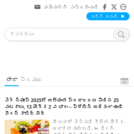
మమ్మల్ని సంప్రదించండి
అన్ని ఆడండి
తాజా
ప్రముఖ
వెగ్ న్యూస్ 2025లో అత్యంత ప్రజాదరణ పొందిన 25
వంటకాలు, 13 యొక్క 2 వ భాగం – ప్రోటీన్ అధికంగా ఉండే
వీగన్ కాటేజ్ చీజ్
మీకు హలో చెప్పండి కొత్త మొక్క-
ఆధారిత ముట్టడి. ఈ వీగన్