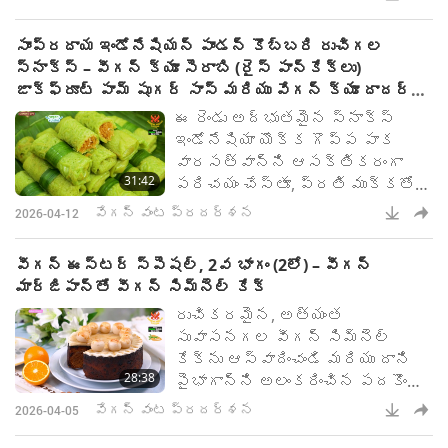
ఫుడ్స్, మీ స్వంత వంటగదిలో
తాజాగా తయారు చేసుకోవచ్చు.
సాంప్రదాయ ఇండోనేషియన్ పాండన్ కొబ్బరి రుచిగల
స్నాక్స్ – వీగన్ క్యూ సెరాబి (రైస్ పాన్‌కేక్‌లు)
జాక్‌ఫ్రూట్ పామ్ షుగర్ సాస్ మరియు వేగన్ క్యూ దాదర్
గులుంగ్ (రోల్డ్ పాన్‌కేక్‌లు)
ఈ రెండు అద్భుతమైన స్నాక్స్
ఇండోనేషియా యొక్క గొప్ప పాక
వారసత్వాన్ని ఆసక్తికరంగా
31:42
పరిచయం చేస్తూ, ప్రతి ముక్కతోనూ
ఆహ్లాదకరమైన అనుభూతిని
వేగన్ వంట ప్రదర్శన
2026-04-12
అందిస్తాయి.
వీగన్ ఈస్టర్ స్పెషల్, 2వ భాగం (2లో) – వీగన్
మార్జిపాన్‌తో వీగన్ సిమ్నెల్ కేక్
రుచికరమైన, అత్యంత
సువాసనగల వీగన్ సిమ్నెల్
కేక్‌ను ఆస్వాదించండి మరియు దాని
28:38
పైభాగాన్ని అలంకరించిన పదకొండు
వీగన్ మార్జిపాన్ బాల్స్ వెనుక
వేగన్ వంట ప్రదర్శన
2026-04-05
ఉన్న రహస్యాన్ని కనుక్కోండి.