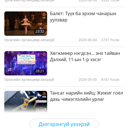
Урлагийн ертөнцөөр аялахуй
2026-06-30
3332
Үзсэн
Балет: Түүх ба эрхэм чанарын
уулзвар
23:32
Урлагийн ертөнцөөр аялахуй
2026-06-04
2731
Үзсэн
Хөгжмөөр нэгдсэн... энх тайван
Дэлхий, 11-ын 1-р хэсэг
28:21
Урлагийн ертөнцөөр аялахуй
2026-05-05
4167
Үзсэн
Тансаг нарийн хийц: Жижиг гоёл
дахь чимэглэлийн урлаг
23:25
Урлагийн ертөнцөөр аялахуй
2026-04-16
3685
Үзсэн
Дэлгэрэнгүй үзээрэй