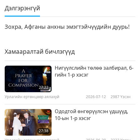
Дэлгэрэнгүй
Зохра, Афганы анхны эмэгтэйчүүдийн дуурь!
Хамааралтай бичлэгүүд
Нигүүлслийн төлөө залбирал, 6-
гийн 1-р хэсэг
27:22
Урлагийн ертөнцөөр аялахуй
2026-07-12
2987
Үзсэн
Ододтой өнгөрүүлсэн үдшүүд,
10-ын 1-р хэсэг
27:38