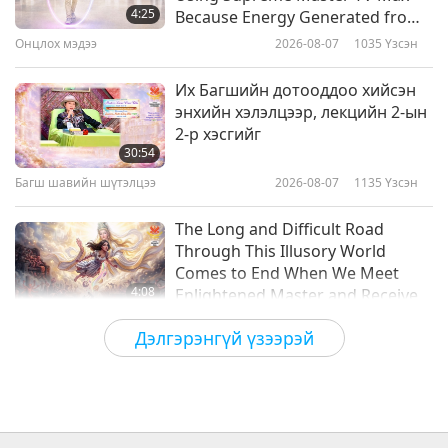
мэлмий гийсэн өдрийг хүндэтгэх
4:25
Because Energy Generated from
үдэшлэг, 6-гийн 1-р хэсэг
It Is Far More Powerful than Any
Онцлох мэдээ
2026-08-07
1035
Үзсэн
32:27
Negative Entity
Урлагийн ертөнцөөр аялахуй
2026-01-06
3975
Үзсэн
Их Багшийн дотооддоо хийсэн
энхийн хэлэлцээр, лекцийн 2-ын
Дэлхий дахины алдартай
2-р хэсгийг
гудамжууд, 2-ын 1-р хэсэг
30:54
Багш шавийн шүтэлцээ
2026-08-07
1135
Үзсэн
19:16
Урлагийн ертөнцөөр аялахуй
2023-09-05
3536
Үзсэн
The Long and Difficult Road
Through This Illusory World
Comes to End When We Meet
4:08
Enlightened Master and Receive
Initiation
Онцлох мэдээ
2026-08-06
1123
Үзсэн
Дэлгэрэнгүй үзээрэй
Онцлох мэдээ
35:06