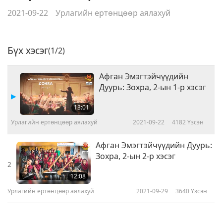
2021-09-22
Урлагийн ертөнцөөр аялахуй
Бүх хэсэг
(1/2)
Афган Эмэгтэйчүүдийн
Дуурь: Зохра, 2-ын 1-р хэсэг
13:01
Урлагийн ертөнцөөр аялахуй
2021-09-22
4182
Үзсэн
Афган Эмэгтэйчүүдийн Дуурь:
Зохра, 2-ын 2-р хэсэг
2
12:08
Урлагийн ертөнцөөр аялахуй
2021-09-29
3640
Үзсэн