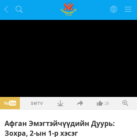
28
Афган Эмэгтэйчүүдийн Дуурь:
Зохра, 2-ын 1-р хэсэг