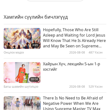
Цэцгийн сийлбэрийн Урлаг
Хамгийн сүүлийн бичлэгүүд
21:59
Урлагийн ертөнцөөр аялахуй
2026-04-09
3489
Үзсэн
Hopefully, Those Who Are Still
Asleep and Waiting for Lord Jesus
Хаврын мөнхийн зураг: Цэцгийн
Will Know That He Is Already Here
урлаг ба хэв маягаар аялах нь
3:05
and May Be Seen on Supreme
Master Television
Онцлох мэдээ
2026-08-08
487
Үзсэн
24:53
Урлагийн ертөнцөөр аялахуй
2026-03-26
3742
Үзсэн
Хайрын Хүч, лекцийн 5-ын 1-р
хэсгийг
Оёдол үйлийн урлаг: Тааран
даавуу орчин цагийн Амьдралд
38:08
Багш шавийн шүтэлцээ
2026-08-08
529
Үзсэн
19:26
Урлагийн ертөнцөөр аялахуй
2026-03-05
3548
Үзсэн
There Is No Need to Be Afraid of
Negative Power When We Are
Шакьямуни Будда (веган)-гийн
Using Supreme Master TV Max