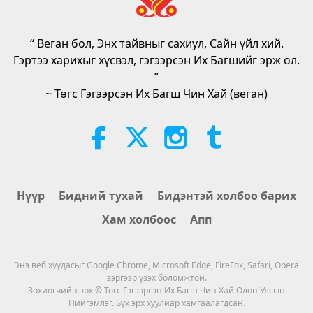
“ Веган бол, Энх тайвныг сахиул, Сайн үйл хий.
Гэртээ харихыг хүсвэл, гэгээрсэн Их Багшийг эрж ол.
”
~ Төгс Гэгээрсэн Их Багш Чин Хай (веган)
Нүүр
Бидний тухай
Бидэнтэй холбоо барих
Хам холбоос
Апп
Энэ веб хуудасыг Google Chrome, Microsoft Edge, FireFox, Safari, Opera
зэргээр үзэх боломжтой.
Зохиогчийн эрх © Төгс Гэгээрсэн Их Багш Чин Хай Олон Улсын
Нийгэмлэг. Бүх эрх хуулиар хамгаалагдсан.