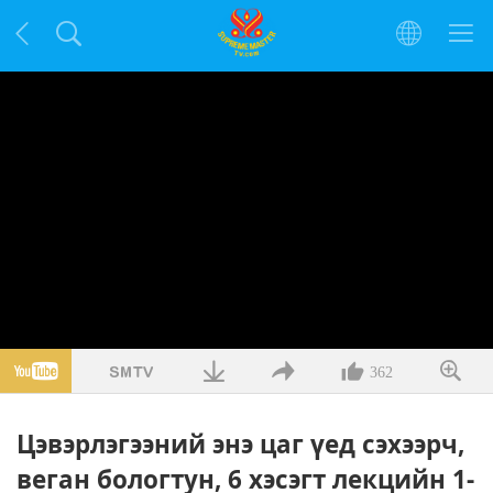
362
Цэвэрлэгээний энэ цаг үед сэхээрч,
веган бологтун, 6 хэсэгт лекцийн 1-