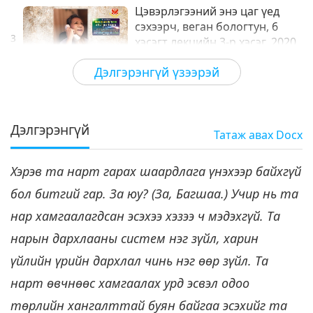
Цэвэрлэгээний энэ цаг үед
сэхээрч, веган бологтун, 6
3
хэсэгт лекцийн 3-р хэсэг, 2020
29:44
оны 06-р сарын 26
Дэлгэрэнгүй үзээрэй
Багш шавийн шүтэлцээ
2020-07-22
10247
Үзсэн
Цэвэрлэгээний энэ цаг үед
сэхээрч, веган бологтун, 6
Дэлгэрэнгүй
Татаж авах
Docx
4
хэсэгт лекцийн 4-р хэсэг, 2020
31:27
оны 06-р сарын 26
Хэрэв та нарт гарах шаардлага үнэхээр байхгүй
Багш шавийн шүтэлцээ
2020-07-23
11152
Үзсэн
бол битгий гар. За юу? (За, Багшаа.) Учир нь та
Цэвэрлэгээний энэ цаг үед
нар хамгаалагдсан эсэхээ хэзээ ч мэдэхгүй. Та
сэхээрч, веган бологтун, 6
5
хэсэгт лекцийн 5-р хэсэг, 2020
нарын дархлааны систем нэг зүйл, харин
29:37
оны 06-р сарын 26
үйлийн үрийн дархлал чинь нэг өөр зүйл. Та
Багш шавийн шүтэлцээ
2020-07-24
9565
Үзсэн
нарт өвчнөөс хамгаалах урд эсвэл одоо
Цэвэрлэгээний энэ цаг үед
төрлийн хангалттай буян байгаа эсэхийг та