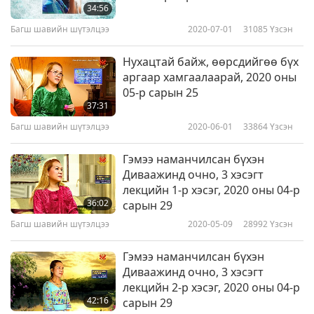
“хүүхдүүдтэйгээ” ярьж байгаа учраас хэт
34:56
мэргэжлийн, хэт албан ёсны энэ тэр байх
Багш шавийн шүтэлцээ
2020-07-01
31085
Үзсэн
албагүй. (За, Багш аа.) (Баярлалаа, Багш аа.) Та
Нухацтай байж, өөрсдийгөө бүх
нар өөрсдийгөө тэндээ бас бичиж байна уу?
аргаар хамгаалаарай, 2020 оны
05-р сарын 25
(Тийм ээ, бичиж байна, Багш аа.) За. Тэгвэл би
37:31
ч бас өөрийгөө бичье, сонирхолтой зүйл гарч
Багш шавийн шүтэлцээ
2020-06-01
33864
Үзсэн
мэднэ. (Баярлалаа, Багш аа. За, Багш аа.) Та
Гэмээ наманчилсан бүхэн
нар зүгээр эсэхийг л асуухыг хүссэн юм.
Диваажинд очно, 3 хэсэгт
(Зүгээр. Сайн байгаа, Багш аа. (Баярлалаа,
лекцийн 1-р хэсэг, 2020 оны 04-р
36:02
сарын 29
Багш аа.) Бүх зүйл зүгээр үү, хүссэнээр тань
Багш шавийн шүтэлцээ
2020-05-09
28992
Үзсэн
байгаа юу? (Тийм, Багш аа.) За. Шинэ хоолны
өрөөг хэн нэгэн ашиглаж байна уу? (Тийм,
Гэмээ наманчилсан бүхэн
Диваажинд очно, 3 хэсэгт
ашиглаж байгаа, Багш аа. Ашиглаж байгаа,
лекцийн 2-р хэсэг, 2020 оны 04-р
Багш аа.) Сайн байгаа, тийм үү? (Тийм. Сайн.)
42:16
сарын 29