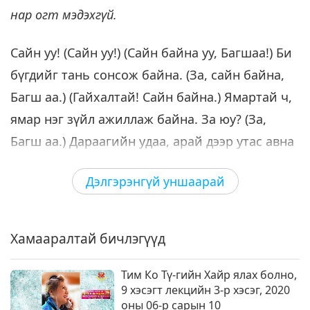
сэхээрч, веган бологтун, 6
нар огт мэдэхгүй.
6
хэсэгт лекцийн 6-р хэсэг, 2020
31:39
оны 06-р сарын 26
Сайн уу! (Сайн уу!) (Сайн байна уу, Багшаа!) Би
Багш шавийн шүтэлцээ
2020-07-25
9888
Үзсэн
бүгдийг тань сонсож байна. (За, сайн байна,
Багш аа.) (Гайхалтай! Сайн байна.) Ямартай ч,
ямар нэг зүйл ажиллаж байна. За юу? (За,
Багш аа.) Дараагийн удаа, арай дээр утас авна
аа. (За, Багш аа.) Залуус та нар нэлээд эрт
Дэлгэрэнгүй уншаарай
бэлтгэх ёстой байсан юм. Үргэлж намайг
хэлэхийг хүлээх учиргүй. (За, Багш аа.)
Одоогоор бид мэргэжлийн биш гэдгийг би
Хамааралтай бичлэгүүд
мэдэх ч, хэнд хамаатай гэж. (За. Ойлголоо,
Багш аа.) Манай байшин. Бид хүссэн зүйлээ
Тим Ко Тү-гийн Хайр ялах болно,
9 хэсэгт лекцийн 3-р хэсэг, 2020
хийнэ. (За, Багш аа.) Би зүгээр л
оны 06-р сарын 10