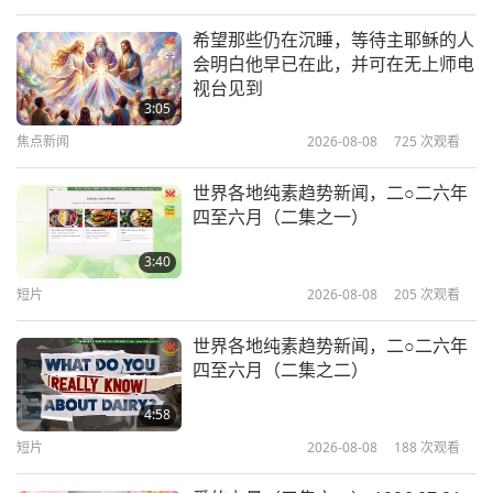
智慧之语
2026-01-19
2875
次观看
希望那些仍在沉睡，等待主耶稣的人
会明白他早已在此，并可在无上师电
基甸‧贾斯珀‧理查德‧奥斯利牧师（素
视台见到
食者）汇编著作《十二圣徒福音》选
3:05
文—第十五至十七章（二集之一）
焦点新闻
2026-08-08
725
次观看
20:31
智慧之语
2026-01-16
2561
次观看
世界各地纯素趋势新闻，二○二六年
四至六月（二集之一）
光明守护者：琐罗亚斯德教《哈普坦
颂赞》与《阿尔迪贝希特颂赞》摘选
3:40
（二集之一）
短片
2026-08-08
205
次观看
17:50
智慧之语
2026-01-14
2622
次观看
世界各地纯素趋势新闻，二○二六年
四至六月（二集之二）
「唵」音—古印度教圣典《奥义书》
选文（二集之一）
4:58
短片
2026-08-08
188
次观看
18:41
智慧之语
2026-01-12
2964
次观看