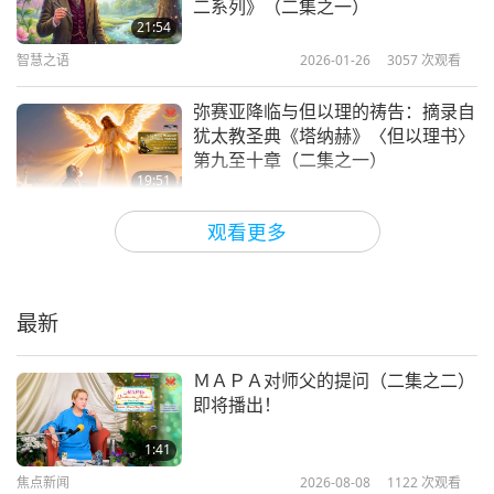
二系列》（二集之一）
21:54
智慧之语
2026-01-26
3057
次观看
弥赛亚降临与但以理的祷告：摘录自
犹太教圣典《塔纳赫》〈但以理书〉
第九至十章（二集之一）
19:51
智慧之语
2026-01-23
2759
次观看
观看更多
维拉科查与第二纪元：首批民族的起
源：选自《印加历史》（二集之一）
最新
26:57
智慧之语
2026-01-21
2782
次观看
ＭＡＰＡ对师父的提问（二集之二）
即将播出！
寻觅安乐：《尼帕多经》 精选（二
集之一）
1:41
焦点新闻
2026-08-08
1122
次观看
22:28