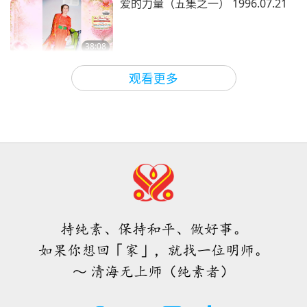
爱的力量（五集之一） 1996.07.21
38:08
师徒之间
2026-08-08
771
次观看
观看更多
其实无需害怕负面的力量，因为当我
们使用无上师电视台Ｍａｘ，它所能
产生的巨大能量远比任何负面实体更
4:25
为强大的多
焦点新闻
2026-08-07
1156
次观看
焦点新闻
持纯素、保持和平、做好事。
34:52
如果你想回「家」，就找一位明师。
焦点新闻
2026-08-07
107
次观看
～ 清海无上师（纯素者）
《皮斯蒂斯•索菲亚》摘选—第七十
一至七十二章（二集之一）