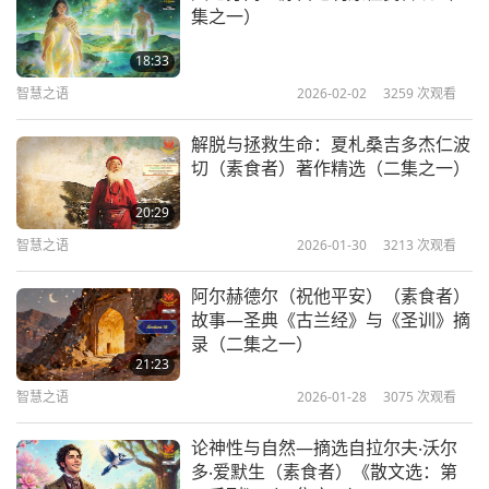
集之一）
18:33
智慧之语
2026-02-02
3259
次观看
解脱与拯救生命：夏札桑吉多杰仁波
切（素食者）著作精选（二集之一）
20:29
智慧之语
2026-01-30
3213
次观看
阿尔赫德尔（祝他平安）（素食者）
故事—圣典《古兰经》与《圣训》摘
录（二集之一）
21:23
智慧之语
2026-01-28
3075
次观看
论神性与自然—摘选自拉尔夫‧沃尔
多‧爱默生（素食者）《散文选：第