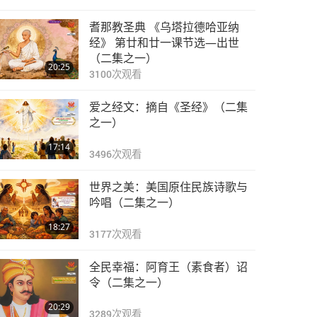
耆那教圣典 《乌塔拉德哈亚纳
经》 第廿和廿一课节选—出世
（二集之一）
20:25
3100
次观看
爱之经文：摘自《圣经》（二集
之一）
17:14
3496
次观看
世界之美：美国原住民族诗歌与
吟唱（二集之一）
18:27
3177
次观看
全民幸福：阿育王（素食者）诏
令（二集之一）
20:29
3289
次观看