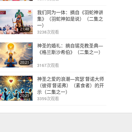
我们同为一体：摘自《羽蛇神讲
集》（羽蛇神如是说）（二集之
一）
21:48
3238
次观看
神圣的婚礼：摘自锡克教圣典—
《格兰斯沙希伯》（二集之一）
20:21
3167
次观看
神圣之爱的浪潮—宾瑟˙督诺大师
（彼得˙督诺弗）（素食者）的开
示（二集之一）
20:25
3359
次观看