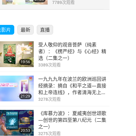
7789
次观看
关影片
最新
直播
受人敬仰的观音菩萨（纯素
者）：《楞严经》与《心经》精
选（二集之一）
19:56
3389
次观看
一九九九年在波兰的欧洲巡回讲
经摘录：摘自《和平之道—直接
和上帝连线》，作者清海无上师
21:29
（纯素者）（二集之一）
3278
次观看
《库慕力波》：夏威夷创世颂歌
—创世的第四至第八纪元（二集
之一）
20:53
3275
次观看