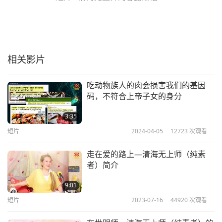
相关影片
吃动物族人的肉会损害我们的基因
码，不符合上帝子女的身分
3:35
短片
2024-04-05
12723
次观看
走在爱的路上—清海无上师（纯素
者）简介
9:01
短片
2023-07-16
44920
次观看