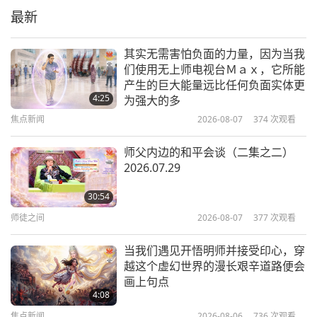
最新
5:32
短片
2022-02-12
13167
次观看
其实无需害怕负面的力量，因为当我
们使用无上师电视台Ｍａｘ，它所能
天主教会中猖獗且系统化的虐童
产生的巨大能量远比任何负面实体更
4:25
为强大的多
焦点新闻
2026-08-07
374
次观看
2:36
短片
2021-12-06
11291
次观看
师父内边的和平会谈（二集之二）
2026.07.29
清海无上师（纯素者）提供的预防新
冠肺炎居家解方及其他良方
30:54
师徒之间
2026-08-07
377
次观看
9:09
短片
2021-11-16
40130
次观看
当我们遇见开悟明师并接受印心，穿
越这个虚幻世界的漫长艰辛道路便会
清海无上师谈人畜共通疾病，第一集
画上句点
4:08
焦点新闻
2026-08-06
736
次观看