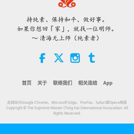
「快速充电」是一种美妙的方法，能
在物质世界开始让人感到过于沉重
时，重新与内在上帝连结
持纯素、保持和平、做好事。
3:46
如果你想回「家」，就找一位明师。
焦点新闻
2026-08-05
1269
次观看
～ 清海无上师（纯素者）
焦点新闻
38:07
焦点新闻
2026-08-05
302
次观看
首页
关于
联络我们
相关连结
App
伊斯兰的水资源道德观：摘自《圣
训》（二集之一）
此网站与Google Chrome、Microsoft Edge、FireFox、Safari或Opera相容
22:27
Copyright © The Supreme Master Ching Hai International Association. All
Rights Reserved.
智慧之语
2026-08-05
287
次观看
不只是钙质：塑造骨骼健康的日常习