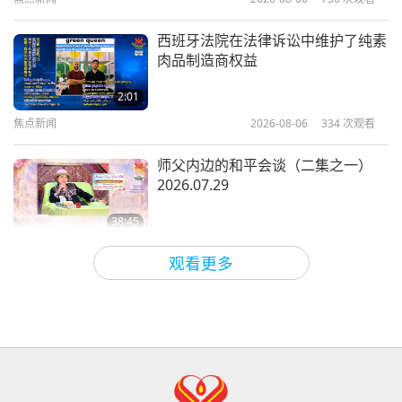
1:17
短片
2020-07-03
368812
次观看
西班牙法院在法律诉讼中维护了纯素
肉品制造商权益
新冠肺炎或其他传染病大流行期间，
如何保护自己和他人
2:01
焦点新闻
2026-08-06
334
次观看
1:09
短片
2020-04-23
14891
次观看
师父内边的和平会谈（二集之一）
2026.07.29
38:45
师徒之间
2026-08-06
840
次观看
观看更多
ＭＡＰＡ对师父的提问（二集之一）
2026.08.03
25:38
焦点新闻
2026-08-05
7313
次观看