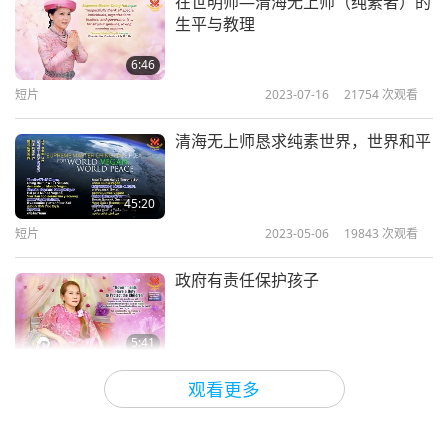
在世明师—清海无上师（纯素者）的
生平与教理
6:46
短片
2023-07-16
21754
次观看
清海无上师恳求纯素世界，世界和平
45:20
短片
2023-05-06
19843
次观看
政府有责任保护孩子
5:41
短片
2022-03-30
13360
次观看
观看更多
恋童癖神父（牧师）没有豁免权