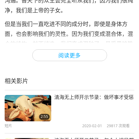
沟通。普天下的众生会完全听从我们，因为我们很纯
净，我们是上帝的子女。
但是当我们一直吃进不同的成分时，即使是身体方
面，也会影响我们的灵性。因为我们变成混合体，混
合的结构，就不纯净，我们变成混种了，易受黑暗势
力攻击，因为我们不再纯净了。因此，这种混合生物
阅读更多
就有可能会被消灭，因为这种混合生物发出非常混淆
的能量与混淆的讯息到宇宙中心去。因此，可能会被
相关影片
消灭，因为无法被认定为纯人类。
请协助我阻止这件事。我们不想被消灭。我们不想被
清海无上师开示节录：做坏事才受惩
淘汰。
2:55
时间紧迫。我们不会失去什么。只是用各种美味健康
短片
2020-02-01
29817
次观看
的植物性蛋白质取代那块动物族人死尸。持纯素，缔