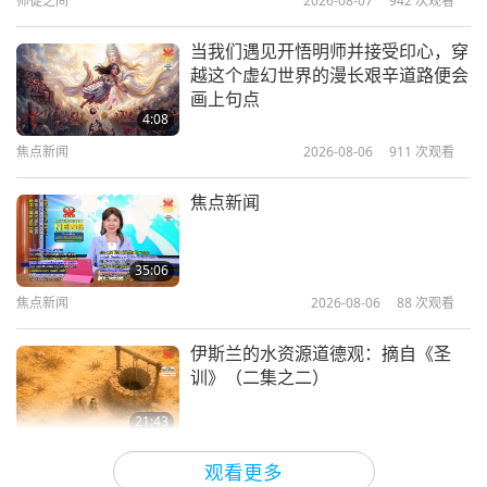
师徒之间
2026-08-07
942
次观看
1:27
短片
2019-04-03
15119
次观看
当我们遇见开悟明师并接受印心，穿
越这个虚幻世界的漫长艰辛道路便会
清海无上师开示节录：藉由帮助别人
画上句点
创造天堂
4:08
焦点新闻
2026-08-06
911
次观看
1:02
短片
2018-05-20
6517
次观看
焦点新闻
清海无上师开示节录：有机纯素饮食
是解决之道
35:06
焦点新闻
2026-08-06
88
次观看
0:39
短片
2018-04-20
7597
次观看
伊斯兰的水资源道德观：摘自《圣
训》（二集之二）
21:43
智慧之语
2026-08-06
80
次观看
观看更多