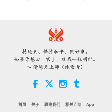
唐敏．佛莱（纯素者）：为更仁慈的
世界播下种子（二集之一）
19:47
素食菁英
2026-08-06
76
次观看
师父内边的和平会谈（二集之一）
2026.07.29
持纯素、保持和平、做好事。
38:45
如果你想回「家」，就找一位明师。
师徒之间
2026-08-06
1158
次观看
～ 清海无上师（纯素者）
西班牙法院在法律诉讼中维护了纯素
肉品制造商权益
2:01
焦点新闻
2026-08-06
418
次观看
首页
关于
联络我们
相关连结
App
ＭＡＰＡ对师父的提问（二集之一）