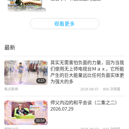
0:53
短片
2019-11-22
6519
次观看
观看更多
清海无上师谈士兵
最新
2:58
短片
2019-11-17
6874
次观看
其实无需害怕负面的力量，因为当我
们使用无上师电视台Ｍａｘ，它所能
清海无上师谈动物人民的上帝品质
产生的巨大能量远比任何负面实体更
4:25
为强大的多
焦点新闻
2026-08-07
860
次观看
0:57
短片
2019-10-06
7022
次观看
师父内边的和平会谈（二集之二）
2026.07.29
如何获得最多的加持 01
30:54