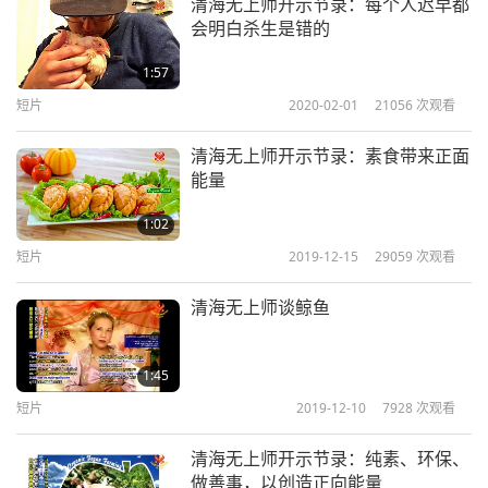
清海无上师开示节录：每个人迟早都
造和平。这就是我们该做的，还要有爱。要尽量付出
会明白杀生是错的
爱，千万别打仗。非常感谢。上帝加持大家。
1:57
持纯素：因为我们是上帝的仁慈小孩。
短片
2020-02-01
21056
次观看
清海无上师开示节录：素食带来正面
免费观看和下载这场演讲的完整内容，请搜寻「真爱
能量
演讲」，就在SupremeMasterTV.com
1:02
短片
2019-12-15
29059
次观看
清海无上师谈鲸鱼
1:45
短片
2019-12-10
7928
次观看
清海无上师开示节录：纯素、环保、
做善事，以创造正向能量