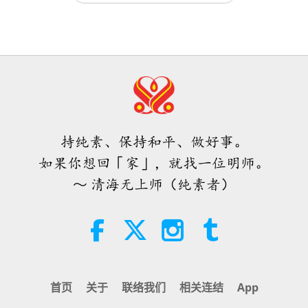
应该咨询你的医生。这些配方都是在预防，是康复的
纯素主义：高雅的生活方式
2021-08-31
4675
次观看
ＭＡＰＡ对师父的提问（二集之一）
额外加强良方，并非是要代替医生治病的处方药。
倘
2026.08.03
吃纯素—摆脱疫情的唯一饮食—廿一
若症状没有缓解，一定要咨询医生。若对任何症状产
天启动计画（二集之一）
25:38
生怀疑，就必须去看医生。你必须去检测。不能只推
焦点新闻
2026-08-05
7618
次观看
14:36
托说：「噢，因为下雨，或因为今天很冷。」不，
纯素主义：高雅的生活方式
2020-11-10
15436
次观看
「快速充电」是一种美妙的方法，能
不，不，不。你必须去做检测，以免耽误病情。越早
在物质世界开始让人感到过于沉重
纯素主义：新冠肺炎大流行的解方和
知道，越容易治愈。如果即早得知，大蒜或抗流感的
时，重新与内在上帝连结
持纯素、保持和平、做好事。
人畜共通传染病的护盾（二集之二）
3:46
茶饮也能治愈你，当然，还需隔离三周，至少需两
如果你想回「家」，就找一位明师。
焦点新闻
2026-08-05
1354
次观看
19:13
周。
～ 清海无上师（纯素者）
健康生活
2021-09-18
4373
次观看
焦点新闻
不过若患病已久，你也不知道自己得病，以为这只是
以色列研究发现：身体质量指数与感
普通的流感，而拖延治疗时间，就会很难康复，不易
染新冠肺炎的关联
38:07
治愈。因为肺脏、心脏甚至大脑都可能受损，内部系
焦点新闻
2026-08-05
321
次观看
1:21
统或器官受损后是难以治愈的。或是多个器官同时受
首页
关于
联络我们
相关连结
App
焦点新闻
2021-06-16
3787
次观看
损，而这取决病的严重程度。取决于你从别人身上感
伊斯兰的水资源道德观：摘自《圣