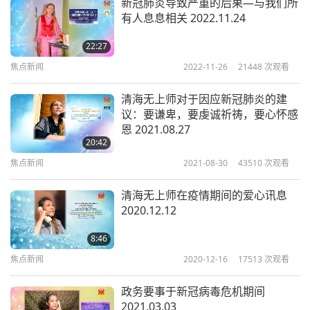
新冠肺炎导致严重的后果—与我们所
师父的鸡尾茶配方（治感冒茶）
，节录自《无上家
有人息息相关 2022.11.24
厨》。（免费下载网址：SMCHBooks.com）
22:27
食材：
焦点新闻
2022-11-26
21448
次观看
水六五○毫升或三杯
清海无上师对于因应新冠肺炎的建
议：要谦卑，要虔诚祈祷，要心怀感
丁香一大匙半
恩 2021.08.27
20:42
姜二十公克或一盎司（约大拇指的大小）
焦点新闻
2021-08-30
43510
次观看
八角两粒
清海无上师在疫情期间的爱心讯息
2020.12.12
肉桂十克或半盎司
8:46
大蒜一瓣
焦点新闻
2020-12-16
17513
次观看
冰糖五○克或二盎司（视个人喜好加入）
政务要事于新冠病毒危机期间
制作方法：
所有食材用水洗净（不包括冰糖）；先置
2021.03.03