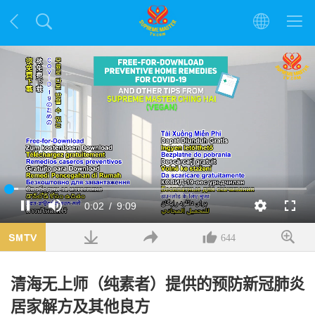
加
载
当
0:02
/
时
9:09
暂
静
解
全
完
停
音
析
屏
成
:
度
3.28%
前
长
644
时
清海无上师（纯素者）提供的预防新冠肺炎
间
居家解方及其他良方