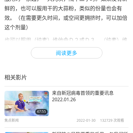
鲜的，也可以服用干的大蒜粉，类似的份量也会有
效。（在需要更久时间，或空间更拥挤时，可以加倍
这个剂量）
也可以服用（纯素）维他命Ｄ２或Ｄ３、（纯素）维
他命Ｅ、（纯素）综合维他命。随餐服用。希望这些
阅读更多
对你们有帮助。
如果必须长途旅行，并与其他人互相往来，比方说在
相关影片
飞机上，在出发前要服用一些。在旅行前的几天，当
你无法避免拥挤的情况时，请服用所有这些配方。
来自新冠病毒首领的重要讯息
2022.01.26
还有，我以前教过大家一种治感冒的配方茶。网路上
47:55
仍有资料，可能在我们食谱中。可免费下载。把它们
焦点新闻
2022-01-30
132729
次观看
放在手边。