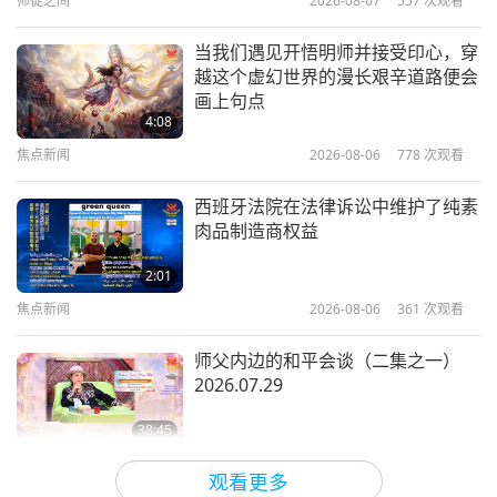
师徒之间
2026-08-07
557
次观看
的话。
5:01
焦点新闻
2020-07-12
8929
次观看
当我们遇见开悟明师并接受印心，穿
大蒜味道或许不好闻，但饮用后可吃些薄荷叶或去味
越这个虚幻世界的漫长艰辛道路便会
新冠肺炎或其他传染病大流行期间，
食物。喝些加有薄荷的纯素奶，或喝薄荷茶冲淡蒜
画上句点
如何保护自己和他人
4:08
味。
焦点新闻
2026-08-06
778
次观看
1:09
别忘了到家时马上洗个热水澡。换下衣服，用热水
短片
2020-04-23
14893
次观看
西班牙法院在法律诉讼中维护了纯素
洗，把衣服放在阳光下，或烘干机中晾干。
肉品制造商权益
吃动物：新冠肺炎和其他疾病的起源
也可以喝纯柠檬汁，每天两次，每次一茶匙。这些全
2:01
都有帮助，总比什么都没预防好。有益无害，也没副
焦点新闻
2026-08-06
361
次观看
1:56
作用。但别吃超过建议的量。像维生素就按剂量服
短片
2020-04-22
12541
次观看
师父内边的和平会谈（二集之一）
用，或按照医生的嘱咐服用。像大蒜及其它配方，也
2026.07.29
吃动物导致疫情（四集之一）
是适量服用。
38:45
最好一有症状时就服用。如果症状持续超过两天，就
师徒之间
2026-08-06
914
次观看
17:16
观看更多