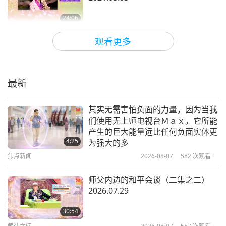
于一旁。全部食材加水放入锅内。先用大火煮滚。再
24:06
调小火煮二十分钟。滤出渣滓。
焦点新闻
2021-03-07
11963
次观看
观看更多
＊若要两人份，食材则双倍。
清海无上师的爱心叮咛：采取所有措
施预防新冠肺炎 2021.01.30
这款茶为治疗普通感冒／流感，对流鼻水症状特别有
最新
效。最好从第一天就开始喝。
3:54
焦点新闻
2021-02-02
16230
次观看
其实无需害怕负面的力量，因为当我
这茶治轻症很快见效。或一开始感染时也有用。若已
们使用无上师电视台Ｍａｘ，它所能
新冠肺炎病毒的秘密 2020.11.02
产生的巨大能量远比任何负面实体更
患病一段时间，可能也有效，但可能效果不太明显。
4:25
为强大的多
可以试试，有益无害。不会有任何不良反应。在出发
焦点新闻
2026-08-07
582
次观看
3:43
前喝这茶，还有所有那些维他命和大蒜。在人群中长
焦点新闻
2020-11-04
33863
次观看
师父内边的和平会谈（二集之二）
途旅行的期间以及之后，如果觉得需要，可继续服用
2026.07.29
新冠肺炎病毒会经由空气传播
几天。应该每天服用维他命来增强你的免疫力。如果
2020.07.02
30:54
你觉得需要它，或者作为补充剂，尤其是你年纪稍大