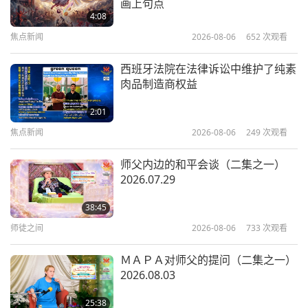
画上句点
一） 1993.04.22
4:08
焦点新闻
2026-08-06
652
次观看
36:36
师徒之间
2025-08-05
4718
次观看
西班牙法院在法律诉讼中维护了纯素
肉品制造商权益
明师永恒的眷顾（十集之一）
1997.12.25
2:01
焦点新闻
2026-08-06
249
次观看
37:02
师徒之间
2025-07-26
5361
次观看
师父内边的和平会谈（二集之一）
2026.07.29
改善一切生活方式的法门（三集之
一） 2001.12.23
38:45
师徒之间
2026-08-06
733
次观看
37:26
师徒之间
2025-07-23
4600
次观看
ＭＡＰＡ对师父的提问（二集之一）
2026.08.03
师父分享关于她才华洋溢的动物伙伴
（二集之一） 2001.12.22
25:38