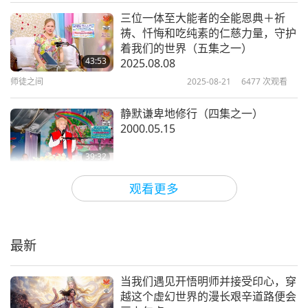
三位一体至大能者的全能恩典＋祈
祷、忏悔和吃纯素的仁慈力量，守护
着我们的世界（五集之一）
43:53
2025.08.08
师徒之间
2025-08-21
6477
次观看
静默谦卑地修行（四集之一）
2000.05.15
39:32
师徒之间
2025-08-17
4029
次观看
观看更多
真正的明师是爱的化身（七集之一）
1992.06.20
最新
36:32
师徒之间
2025-08-10
4479
次观看
当我们遇见开悟明师并接受印心，穿
越这个虚幻世界的漫长艰辛道路便会
解脱的背后有明师力量支持（五集之