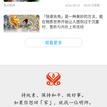
焦点新闻
2026-08-05
6839
次观看
38:42
师徒之间
2025-07-21
3889
次观看
「快速充电」是一种美妙的方法，能
在物质世界开始让人感到过于沉重
时，重新与内在上帝连结
3:46
焦点新闻
2026-08-05
1151
次观看
观看更多
焦点新闻
38:07
焦点新闻
2026-08-05
227
次观看
伊斯兰的水资源道德观：摘自《圣
训》（二集之一）
持纯素、保持和平、做好事。
22:27
如果你想回「家」，就找一位明师。
智慧之语
2026-08-05
208
次观看