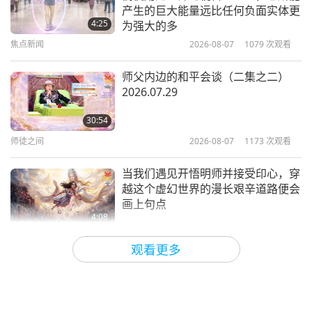
和平致合：选录自《孟子》，受尊敬
产生的巨大能量远比任何负面实体更
的儒家哲学家孟子（纯素者）著作
4:25
为强大的多
（二集之一）
焦点新闻
2026-08-07
1079
次观看
21:29
智慧之语
2026-01-09
2844
次观看
师父内边的和平会谈（二集之二）
2026.07.29
雷姆利亚：早期根源种族与高等智
慧：摘自神智学的神圣教义《神秘教
30:54
义，第二册》（二集之一）
师徒之间
2026-08-07
1173
次观看
24:41
智慧之语
2026-01-07
3053
次观看
当我们遇见开悟明师并接受印心，穿
越这个虚幻世界的漫长艰辛道路便会
画上句点
4:08
焦点新闻
2026-08-06
1169
次观看
观看更多
焦点新闻