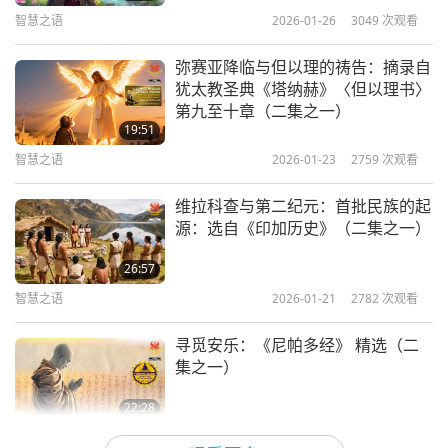
杀人的：你们晓得凡杀人的，没有永生存在他里面。
智慧之语
2026-01-26
3049
次观看
主为我们舍命，我们从此就知道何为爱：我们也当为
弥赛亚降临与但以理的祷告：摘录自
弟兄舍命。凡有世上财物的，看见弟兄穷乏，却塞住
犹太教圣典《塔纳赫》〈但以理书〉
怜恤的心，爱神的心，怎能存在他里面呢？小子们
第九至十章（二集之一）
19:51
哪，我们相爱，不要只在言语和舌头上，总要在行为
智慧之语
2026-01-23
2759
次观看
和诚实上。从此就知道我们是属真理的，并且我们的
心在神面前可以安稳。」
维拉科查与第二纪元：首批民族的起
源：选自《印加历史》（二集之一）
26:57
智慧之语
2026-01-21
2782
次观看
寻觅安乐：《尼帕多经》 精选（二
集之一）
22:28
智慧之语
2026-01-19
2874
次观看