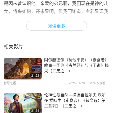
是因未曾认识他。亲爱的弟兄啊，我们现在是神的儿
女，将来如何，还未显明，但我们知道，主若显现我
们必要像他，因为必得见他的真体。凡向他有这指望
阅读更多
的就洁净自己，像他洁净一样。凡犯罪的，就是违背
律法，违背律法就是罪。［…］
相关影片
凡住在他里面的就不犯罪：凡犯罪的，是未曾看见
他，也未曾认识他。小子们哪，不要被人诱惑：行义
阿尔赫德尔（祝他平安）（素食者）
的才是义人，正如主是义的一样。犯罪的是属魔鬼，
故事—圣典《古兰经》与《圣训》摘
因为魔鬼从起初就犯罪。神的儿子显现出来，为要除
录（二集之一）
21:23
灭魔鬼的作为。［…］
智慧之语
2026-01-28
3074
次观看
我们应当彼此相爱，这就是你们从起初所听见的命
论神性与自然—摘选自拉尔夫‧沃尔
令。［…］我们因为爱弟兄，就晓得是已经出死入生
多‧爱默生（素食者）《散文选：第
二系列》（二集之一）
了。没有爱心的，仍住在死中。凡恨他弟兄的，就是
21:54