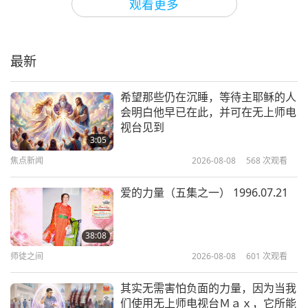
观看更多
基甸‧贾斯珀‧理查德‧奥斯利牧师（素
食者）汇编著作《十二圣徒福音》选
文—第十五至十七章（二集之一）
最新
20:31
智慧之语
2026-01-16
2560
次观看
希望那些仍在沉睡，等待主耶稣的人
会明白他早已在此，并可在无上师电
光明守护者：琐罗亚斯德教《哈普坦
视台见到
颂赞》与《阿尔迪贝希特颂赞》摘选
3:05
（二集之一）
焦点新闻
2026-08-08
568
次观看
17:50
智慧之语
2026-01-14
2620
次观看
爱的力量（五集之一） 1996.07.21
「唵」音—古印度教圣典《奥义书》
选文（二集之一）
38:08
师徒之间
2026-08-08
601
次观看
18:41
智慧之语
2026-01-12
2964
次观看
其实无需害怕负面的力量，因为当我
们使用无上师电视台Ｍａｘ，它所能