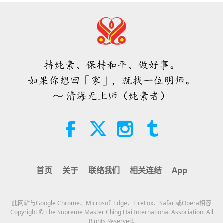
35:06
焦点新闻
2026-08-06
308
次观看
伊斯兰的水资源道德观：摘自《圣
训》（二集之二）
持纯素、保持和平、做好事。
21:43
如果你想回「家」，就找一位明师。
智慧之语
2026-08-06
394
次观看
～ 清海无上师（纯素者）
唐敏．佛莱（纯素者）：为更仁慈的
世界播下种子（二集之一）
19:47
素食菁英
2026-08-06
302
次观看
首页
关于
联络我们
相关连结
App
师父内边的和平会谈（二集之一）
2026.07.29
此网站与Google Chrome、Microsoft Edge、FireFox、Safari或Opera相容
38:45
Copyright © The Supreme Master Ching Hai International Association. All
Rights Reserved.