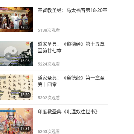
基督教圣经：马太福音第18-20章
12:50
5139
次观看
道家圣典：《道德经》第十五章
至第廿七章
16:06
5224
次观看
道家圣典：《道德经》第一章至
第十四章
13:39
5392
次观看
印度教圣典《毗湿奴往世书》
17:31
6393
次观看