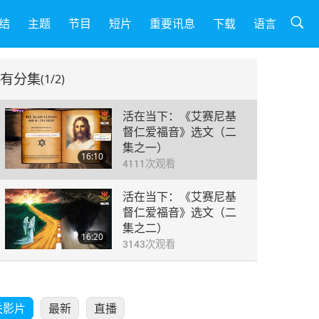
结
主题
节目
短片
重要讯息
下载
语言
有分集
(1/2)
活在当下：《艾赛尼基
督仁爱福音》选文（二
集之一）
16:10
4111
次观看
活在当下：《艾赛尼基
督仁爱福音》选文（二
集之二）
16:20
3143
次观看
关影片
最新
直播