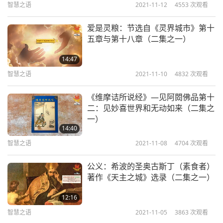
智慧之语
2021-11-12
4553
次观看
智慧之语
2024-04-10
4650
次观看
素了。胎里素。（阿姨呢？）我是来自广州，我是来
爱是灵粮：节选自《灵界城市》第十
支持清海无上师这个纯素食的宣传活动。所以我觉得
心连心，救地球（多集系列节目
五章与第十八章（二集之一）
第十集） 2009.10.03
吃素是很好。对一个人的身体健康是有好处的。身体
10
健康！
14:47
33:54
智慧之语
2021-11-10
4832
次观看
智慧之语
2024-04-11
5312
次观看
（您吃素那么久，您觉得有没有好处呢？）多吃素对
《维摩诘所说经》—见阿閦佛品第十
您的头脑好很多。您看我多厉害，全班考第一呢。」
心连心，救地球（多集系列节目
二：见妙喜世界和无动如来（二集之
第十一集） 2009.10.03
一）
11
14:40
36:01
智慧之语
2021-11-08
4704
次观看
智慧之语
2024-04-12
4515
次观看
公义：希波的圣奥古斯丁（素食者）
心连心，救地球（多集系列节目
著作《天主之城》选录（二集之一）
第十二集） 2009.10.03
12
12:16
33:22
智慧之语
2021-11-05
3863
次观看
智慧之语
2024-04-13
4376
次观看