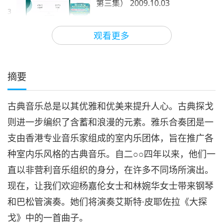
第三集） 2009.10.03
3
31:26
观看更多
智慧之语
2024-04-03
4431
次观看
心连心，救地球（多集系列节目
第四集） 2009.10.03
摘要
4
29:09
古典音乐总是以其优雅和优美来提升人心。古典探戈
智慧之语
2024-04-04
4322
次观看
则进一步编织了含蓄和浪漫的元素。雅乐合奏团是一
心连心，救地球（多集系列节目
支由香港专业音乐家组成的室内乐团体，旨在推广各
第五集） 2009.10.03
5
种室内乐风格的古典音乐。自二○○四年以来，他们一
32:32
直以非营利音乐组织的身分，在许多不同场所演出。
智慧之语
2024-04-05
4323
次观看
现在，让我们欢迎杨嘉伦女士和林婉华女士带来钢琴
心连心，救地球（多集系列节目
和巴松管演奏。她们将演奏艾斯特·皮耶佐拉《大探
第六集） 2009.10.03
戈》中的一首曲子。
6