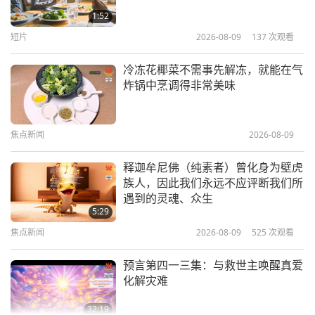
《真我的圣殿》精选（二集之一）
第十六集） 2009.10.03
1:52
16
短片
2026-08-09
137
次观看
11:20
34:11
智慧之语
2021-10-27
4003
次观看
智慧之语
2024-04-18
4617
次观看
冷冻花椰菜不需事先解冻，就能在气
炸锅中烹调得非常美味
列夫·托尔斯泰（素食者）著作《生
心连心，救地球（多集系列节目
活之路》第二册〈论克制〉选读（二
第十七集） 2009.10.03
集之一）
17
焦点新闻
2026-08-09
9:45
36:36
智慧之语
2021-10-25
3714
次观看
智慧之语
2024-04-19
4218
次观看
释迦牟尼佛（纯素者）曾化身为壁虎
族人，因此我们永远不应评断我们所
《皮斯蒂斯·索菲亚》摘选—第一至
心连心，救地球（多集系列节目
遇到的灵魂、众生
七章（二集之一）
第十八集） 2009.10.03
5:29
18
焦点新闻
2026-08-09
525
次观看
12:17
32:33
智慧之语
2021-10-22
5531
次观看
智慧之语
2024-04-20
4402
次观看
预言第四一三集：与救世主唤醒真爱
化解灾难
心连心，救地球（多集系列节目
第十九集） 2009.10.03
32:19