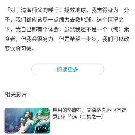
30:49
「对于清海师父的呼吁：拯救地球，我觉得身为一分
智慧之语
2024-04-06
4876
次观看
子，我们都应该尽一点绵力去救地球。这个情况之
心连心，救地球（多集系列节目
下，我自己都有个体会，虽然我还不是一个（纯）素
第七集） 2009.10.03
食者，但我会很努力。但是希望一步步，我们可以改
7
38:06
变饮食习惯。
智慧之语
2024-04-08
5471
次观看
（刚才说到清海无上师藉着这个讲座［会议］呼吁
阅读更多
心连心，救地球（多集系列节目
『心连心，救地球』。您听完之后，对清海无上师有
第八集） 2009.10.03
什么看法？有什么感想？）我觉得她很伟大，还有做
8
34:08
出好大的努力，怎样去推广拯救地球这个文化。我想
相关影片
智慧之语
2024-04-09
4901
次观看
说，我们返回澳门，我们作为一分子，我们都会希望
可以带动这个文化回去。」
应用的垫脚石：艾德格·凯西《基督
心连心，救地球（多集系列节目
意识》节选（二集之一）
第九集） 2009.10.03
「我是来自澳门的。我家庭全部都是吃素的。我已经
9
13:05
37:41
吃了素九年了，还有我的弟弟们在肚子里已经开始吃