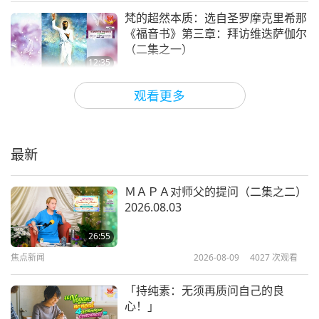
梵的超然本质：选自圣罗摩克里希那
心连心，救地球（（多集系列节
《福音书》第三章：拜访维迭萨伽尔
目第十三集） 2009.10.03
（二集之一）
13
12:35
35:29
智慧之语
2021-11-03
3998
次观看
智慧之语
2024-04-15
4265
次观看
观看更多
自然与合一：安娜•金斯福德医师
心连心，救地球（多集系列节目
（素食者）著作《或可找到基督的完
第十四集） 2009.10.03
美方式》文选：第五讲（二集之一）
14
最新
15:10
32:31
智慧之语
2021-11-01
3987
次观看
智慧之语
2024-04-16
4482
次观看
ＭＡＰＡ对师父的提问（二集之二）
2026.08.03
《布哈里圣训》第一册第一卷摘选—
心连心，救地球（多集系列节目
启示（二集之一）
第十五集） 2009.10.03
26:55
15
焦点新闻
2026-08-09
4027
次观看
15:47
38:37
智慧之语
2021-10-29
3960
次观看
智慧之语
2024-04-17
4567
次观看
「持纯素：无须再质问自己的良
心！」
业力的分析：玫瑰十字会图书馆藏书
心连心，救地球（多集系列节目