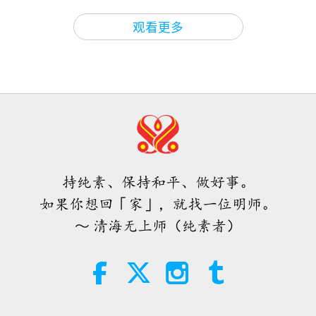
19
关于地球的古预言
2026-08-09
578
次观看
34:40
观看更多
智慧之语
2024-04-22
4157
次观看
爱的力量（五集之二） 1996.07.21
心连心，救地球（多集系列节目
第廿集） 2009.10.03
32:43
20
师徒之间
2026-08-09
577
次观看
32:55
智慧之语
2024-04-23
4195
次观看
希望那些仍在沉睡，等待主耶稣的人
会明白他早已在此，并可在无上师电
心连心，救地球（多集系列节目
视台见到
持纯素、保持和平、做好事。
第廿一集） 2009.10.03
3:05
21
如果你想回「家」，就找一位明师。
焦点新闻
2026-08-08
935
次观看
30:39
～ 清海无上师（纯素者）
智慧之语
2024-04-24
4332
次观看
世界各地纯素趋势新闻，二○二六年
四至六月（二集之一）
心连心，救地球（多集系列节目
第廿二集） 2009.10.03
3:40
22
短片
2026-08-08
394
次观看
35:02