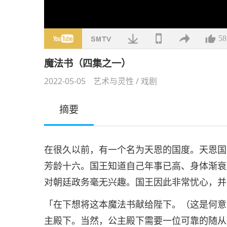
58
魔法书（四集之一）
2022-05-05
艺术与灵性
/
戏剧
摘要
在很久以前，有一个名为天恩的国度。天恩国
芳龄十六。国王知道自己年事已高、身体渐衰
对朝廷政务毫无兴趣。国王因此非常忧心，并
「在下想将这本魔法书献给陛下。（这是何意
主殿下。当然，公主殿下需要一位可靠的随从