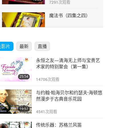
7291
次观看
魔法书（四集之四）
15:56
6853
次观看
关影片
最新
直播
永恒之友—清海无上师与宝贵艺
术家的特别聚会（第一集）
25:54
14706
次观看
与约翰·帕海贝尔和约瑟夫·海顿悠
然漫步于古典音乐花园
19:57
4541
次观看
传统乐器：苏格兰风笛