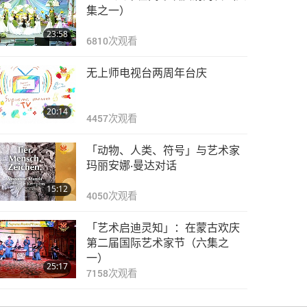
集之一）
23:58
6810
次观看
无上师电视台两周年台庆
20:14
4457
次观看
「动物、人类、符号」与艺术家
玛丽安娜‧曼达对话
15:12
4050
次观看
「艺术启迪灵知」：在蒙古欢庆
第二届国际艺术家节（六集之
一）
25:17
7158
次观看