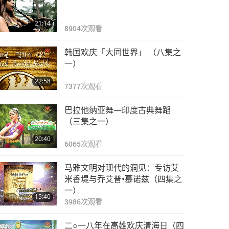
21:14
8904
次观看
韩国欢庆「大同世界」 （八集之
一）
22:58
7377
次观看
巴拉他纳亚舞—印度古典舞蹈
（三集之一）
20:40
6065
次观看
马雅文明对现代的洞见：专访艾
米香堤与乔艾普•慕诺兹（四集之
一）
15:40
3986
次观看
二○一八年在高雄欢庆清海日（四