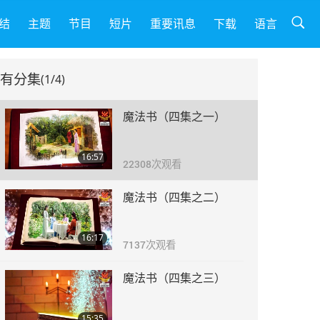
结
主题
节目
短片
重要讯息
下载
语言
有分集
(1/4)
魔法书（四集之一）
16:57
22308
次观看
魔法书（四集之二）
16:17
7137
次观看
魔法书（四集之三）
15:35