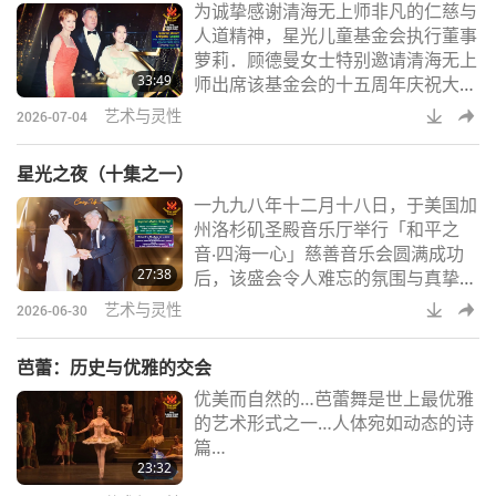
为诚挚感谢清海无上师非凡的仁慈与
为人知。艾米利奥．艾斯特维兹主演
人道精神，星光儿童基金会执行董事
过《少壮屠龙阵》、《野鸭变凤
萝莉．顾德曼女士特别邀请清海无上
凰》、《疯狂盯哨令》。查理．辛因
33:49
师出席该基金会的十五周年庆祝大会
《前进高棉》、《少壮屠龙阵》、
「星光魅力之夜」，一九九九年十月
《特遣队出击》等片成名，
艺术与灵性
2026-07-04
二十八日举行于美国加州比佛利山比
佛利威尔夏丽晶饭店。在宴会中，清
星光之夜（十集之一）
海无上师与知名名流及各界贵宾进行
一九九八年十二月十八日，于美国加
了亲切的交谈。该活动还有著名艺术
州洛杉矶圣殿音乐厅举行「和平之
家带来难忘音乐表演，包括男中音大
音‧四海一心」慈善音乐会圆满成功
卫斯．盖恩、曾荣获多届葛莱美奖的
27:38
后，该盛会令人难忘的氛围与真挚的
美国歌手雪莉．克洛，及北方部落基
情感至今仍引起所有与会者的深刻共
金会新合唱团。
艺术与灵性
2026-06-30
鸣。数千名观众不仅被该盛会的宏伟
和世界著名艺术家们启发人心的表演
芭蕾：历史与优雅的交会
所吸引，更深深地感动于清海无上师
优美而自然的…芭蕾舞是世上最优雅
（纯素者）的爱、慈悲与慷慨。作为
的艺术形式之一…人体宛如动态的诗
其崇高人道主义救援努力的一部分，
篇…
清海无上师慈悲捐助十万美元予星光
23:32
儿童基金会，这是一个致力于关怀重