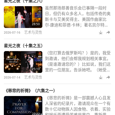
星光之夜（十集之六）
当我们知情却无所作为时，这同样会
虽然那场慈善音乐会已事隔一段时
产生对我们不利的业力。」「当谈到
日，但仍有众多名人，包括传奇的奥
思想、行动与行为上的非暴力时，如
斯卡与艾美奖得主、美国作曲家比
果你还食用任何众生，那你又怎能成
28:50
尔‧康迪和菲德‧卡林；著名凯尔特乐
为非暴力的践行者呢？」「曾有人对
团「盖尔风暴」的史帝芬‧韦迈尔；
我说：『噢，天哪
艺术与灵性
2026-07-16
及备受赞誉的美国作曲家兼编曲家彼
得‧鲍约，接受清海无上师世界会会
星光之夜（十集之五）
员（皆纯素者）专访时，分享了他们
（您打算去俄罗斯吗？）是的，我受
出席「和平之音‧四海一心」慈善音
到邀请，他们会帮我规划相关事宜。
乐会时那段令人难忘的经历。他们致
（是谁邀请您的？）比如说，我们这
上了诚挚的问候，并深深钦佩清海无
25:10
里的一位朋友。告诉她吧。（她受莫
上师卓越的艺术才华，无论是她的画
斯科市长办公室之邀。）他比较清
作、珠宝、时尚设计
艺术与灵性
2026-07-14
楚。（是的，他说您是受莫斯科市长
卢日科夫先生的邀请。）是的，没
《慈悲的祈祷》（六集之一）
错。（那么，您打算在俄罗斯做些什
《慈悲的祈祷》是一部震撼人心且发
么呢？）他们邀请我去访问贵国。首
人深省的纪录片，邀请观众在一个有
先，因为贵国是个伟大的国家；其
数十亿动物族人因食物、衣着、实验
次，也许可能会回答贵国人民一些灵
27:22
和娱乐而遭受苦难世界中，重新思考