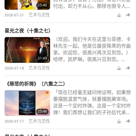
25:40
付出，却力不从心。那样也很令人敬
间后，我想是泰［秀和］先生过来对
佩。但她两者兼备，所以极为难能可
我们说：「清海无
艺术与灵性
2026-07-21
贵。事实上她能这样做，对我和所有
人而言，都是一份天大的礼物。我很
星光之夜（十集之七）
感激她。
（欢迎。我们今天在这里与菲德．卡
林先生一起。他是位屡获殊荣的作曲
家。欢迎您，很高兴再次见到您。）
31:49
哈啰，凯萨琳。很高兴见到您。
［…］（您是如何参与这场音乐会的
艺术与灵性
2026-07-18
呢？）嗯，有位共同的朋友，他与清
海无上师团体中的许多筹办者和我之
《慈悲的祈祷》（六集之二）
间都有交情，他问我，是否有兴趣参
「现在已经毫无疑问地证明，如果想
与，因为他们正在筹办这场音乐会，
要摆脱温室气体，就要摆脱屠宰场。
而这场音乐会结果确实非同凡响。那
这是一个定时炸弹。这是一个定时炸
是一次美妙的经历。他们希望找一位
25:46
弹！我们真想让我们的子孙后代承受
有电影配乐背景的人，来为师父的几
这样的后果吗？到时候他们会如何评
首诗谱曲。而我越思考
艺术与灵性
2026-07-17
判我们呢？我们种下的是何种业力？
我们明知后果，却不采取任何行动？