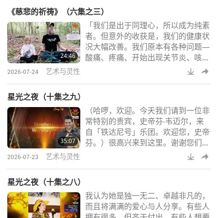
里。［…］（您为Ｓｕｍａ清海无上
《慈悲的祈祷》（六集之三）
师的诗作〈爱的旋律之四〉作曲时，
「我们是出于同理心，所以成为纯素
是否拥有充分的机会可以完全按照自
者。但意外的收获是，我们的健康状
己的意愿来创作？）是的，我其实正
况大幅改善。我们原本有各种问题—
准备进行配器的工作。我刚完成了简
24:46
酸痛、疼痛、开始出现关节炎、咳
谱，它包括四行谱，再加上歌手将要
嗽、打喷嚏等症状，感冒、肠躁症，
演唱的那一行，演唱
艺术与灵性
2026-07-24
以及各种类似的问题。而我们发现在
成为纯素者后约三周内，我们的健康
星光之夜（十集之九）
状况改善。我们不再有这些症状了。
（哈啰，欢迎。今天我们请到一位非
我和玛丽现在都已年近八十，我们没
常特别的贵宾，史帝芬‧韦迈尔，来
服用过药物—我不确定，到现在应该
自「铁达尼号」乐团。欢迎您，史帝
至少有二十五年了—但我们没罹患人
35:07
芬。）很高兴来到这里。谢谢您们邀
们常有的慢性病。《圣经》告诉我
请我。［…］（您在贵宾招待会中，
们，若我们是上帝的孩
艺术与灵性
2026-07-23
实际上是有机会与〔清海〕无上师见
面。那是什么感觉？）是，是的。那
星光之夜（十集之八）
真的非常美妙。首先我和我妻子都很
我认为她是独一无二、卓越非凡的，
荣幸能受邀前往。我们四处走走，欣
而且将满满的爱心与人分享。有些人
赏清海无上师的其他艺术创作；如绘
拥有很多，但吝于付出。有些人想要
画、珠宝、服装设计等。过了一段时