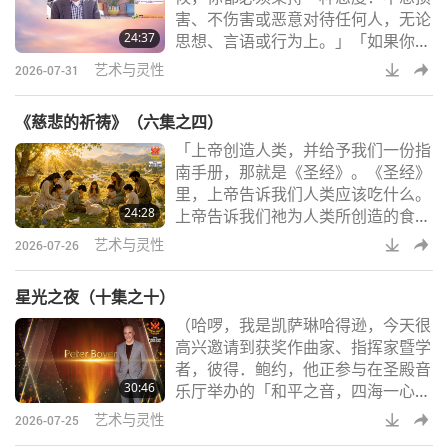
害、不伤害或恶意对待任何人，无论
同人生除了喜悦，也一定会有苦难。
24:37
思想、言语或行为上。」「如果你只
但我在这个世界周遭所看到的许多苦
是吃一片起司，就已经摄取了十六盎
难，都是不必要的
艺术与灵性
2026-07-31
司的牛奶。亚洲的印度次大陆对乳制
品情有独钟，因为这种观念已根深蒂
《慈悲的祈祷》（六集之四）
固，他们认为乳制品是素食。牛奶产
「上帝创造人类，并给予我们一份指
量非常高，是全世界最高的。事实
南手册，那就是《圣经》。《圣经》
上，印度是世界上最大的牛肉出口国
里，上帝告诉我们人类应该吃什么。
之一，这要归功于乳制品产业。因为
24:28
上帝告诉我们祂为人类所创造的食
经过三、四次，反覆人工授精之后—
物，如果我们在乎自己，在乎上帝意
母牛大约在六、七岁时
艺术与灵性
2026-07-26
愿，那就应遵循上帝的指引，过健康
的生活。当我看到那些自称是基督徒
星光之夜（十集之十）
的人，仅仅是因为味道好，就吃炸鸡
（哈啰，我是凯萨琳哈得逊，今天很
和猪排，以及诸如这类，他们明知不
高兴邀请到获奖作曲家、指挥家暨学
健康，且会摧毁他们的健康的食物
者，彼得．鲍约，他正参与在圣殿音
时，那么我必须问：『你爱这种吃不
30:46
乐厅举办的「和平之音，四海一心」
健康食物的乐趣是否胜过爱上帝？因
慈善音乐会。欢迎您，彼得。感谢您
为如果你真的爱上帝，
艺术与灵性
2026-07-25
莅临现场。）谢谢。很高兴来到这