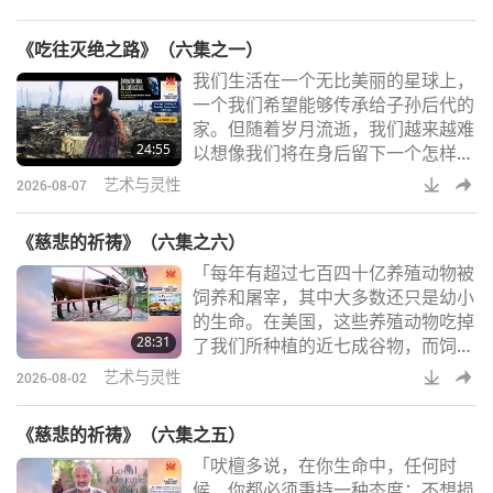
《吃往灭绝之路》（六集之一）
我们生活在一个无比美丽的星球上，
一个我们希望能够传承给子孙后代的
家。但随着岁月流逝，我们越来越难
24:55
以想像我们将在身后留下一个怎样的
世界。
艺术与灵性
2026-08-07
《慈悲的祈祷》（六集之六）
「每年有超过七百四十亿养殖动物被
饲养和屠宰，其中大多数还只是幼小
的生命。在美国，这些养殖动物吃掉
28:31
了我们所种植的近七成谷物，而饲养
他们用掉了八成以上的水资源，以及
艺术与灵性
2026-08-02
将近一半的土地。此外，这也是造成
水污染与空气污染，同时也是导致森
《慈悲的祈祷》（六集之五）
林砍伐，物种灭绝和海洋死区的头号
「吠檀多说，在你生命中，任何时
原因。我们还能继续试图为这种行为
候，你都必须秉持一种态度：不想损
辩解多久？所有伟大的灵性传统都认