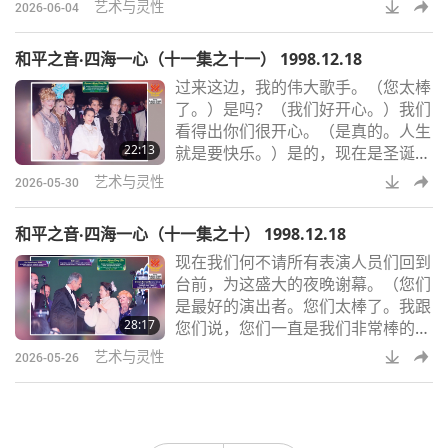
症儿童及其家庭的国
艺术与灵性
2026-06-04
和平之音‧四海一心（十一集之十一） 1998.12.18
过来这边，我的伟大歌手。（您太棒
了。）是吗？（我们好开心。）我们
看得出你们很开心。（是真的。人生
22:13
就是要快乐。）是的，现在是圣诞
节。（所以，我来这里是为了，为您
艺术与灵性
2026-05-30
和您许多朋友拍照。）哦，真的吗？
你真慷慨。
和平之音‧四海一心（十一集之十） 1998.12.18
现在我们何不请所有表演人员们回到
台前，为这盛大的夜晚谢幕。（您们
是最好的演出者。您们太棒了。我跟
28:17
您们说，您们一直是我们非常棒的观
众。谢谢大家。）都到齐了，比尔•
艺术与灵性
2026-05-26
康迪、彼得•鲍约、乔治•柴契尔、盖
尔风暴乐团菲德•卡林、安•玛丽亚•凯
倩、凯萨琳•哈得逊、凯莉•沃许。请
给予热烈的掌声！（嗨，黛比！）当