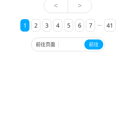
然，要不是因为某个人，是不会有今
<
>
晚的盛会，让我们欢迎我们的特别来
宾。请再回到台前，清海无上师。
...
1
2
3
4
5
6
7
41
前往页面
前往