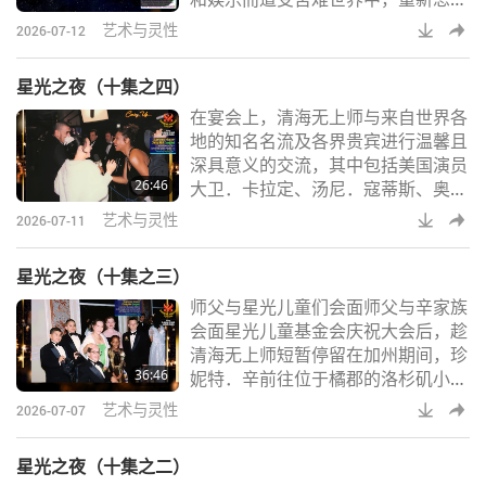
性问题。（您说的灵性是何意思？）
慈悲的意义。这部影片由汤玛斯韦
嗯，他比较清楚。他问过
艺术与灵性
2026-07-12
德．杰克逊（纯素者）执导展开了一
场跨越不同宗教与灵性传统的全球旅
星光之夜（十集之四）
程，并探讨一个深刻的问题：如果慈
在宴会上，清海无上师与来自世界各
悲是几乎所有信仰的核心教义，那它
地的知名名流及各界贵宾进行温馨且
难道不应该扩及所有生命吗？汤玛
深具意义的交流，其中包括美国演员
斯．韦德．杰克逊是屡获殊荣的美国
26:46
大卫．卡拉定、汤尼．寇蒂斯、奥斯
电影制片人、摄影师暨音乐家。二○
卡奖得主洛．史泰格、备受赞誉的女
二○年七月，清海无上
艺术与灵性
2026-07-11
演员黛安．莱德、马克．汉弥尔，以
及演员劳勃．戴维，还有许多其他嘉
星光之夜（十集之三）
宾。
师父与星光儿童们会面师父与辛家族
会面星光儿童基金会庆祝大会后，趁
清海无上师短暂停留在加州期间，珍
36:46
妮特．辛前往位于橘郡的洛杉矶小中
心，拜访清海无上师。辛家是好莱坞
艺术与灵性
2026-07-07
著名的家族。除了马丁．辛以外，两
个儿子艾米利奥．艾斯特维兹和查
星光之夜（十集之二）
理．辛，也因演出许多热门电影而广