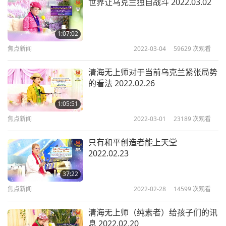
世界让乌克兰独自战斗 2022.03.02
的，师父。）因为那是一开始。那只是藉口，他们想
入侵。他们说如果阻止乌克兰加入北约，他们不想让
乌克兰加入。他们说若乌克兰加入北约，那就会有麻
1:07:02
焦点新闻
2022-03-04
59629
次观看
烦。他们会发动战争。现在他们已经做了，而北约仍
不承认乌克兰。（是的，师父。）现在乌克兰仅要求
清海无上师对于当前乌克兰紧张局势
设立禁航区，而北约又拒绝了。
的看法 2022.02.26
我不知道在北约组织里有没有谁有勇气。很遗憾。也
1:05:51
焦点新闻
2022-03-01
23189
次观看
许这就是为何川普不想与他们继续保持关系。
（噢。）是的！因为事实上，北约得到了很多钱。
只有和平创造者能上天堂
（是的。）大笔钱进入欧洲，然后欧洲用这些钱从俄
2022.02.23
罗斯购买石油或天然气之类的东西。（噢。）
37:22
焦点新闻
2022-02-28
14599
次观看
「Media report from Washington Post – July 11，
清海无上师（纯素者）给孩子们的讯
2018 President Trump：好吧，我必须说，当德国与
息 2022.02.20