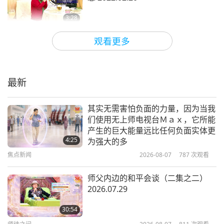
俄罗斯达成大规模石油和天然气的交易时，我认为这
3:28
很可悲，本应防范俄罗斯才对，而德国却出去每年向
短片
2022-02-24
18677
次观看
俄罗斯支付数十亿美元。于是，我们保护德国，保护
观看更多
法国，保护所有这些国家，然后许多国家却出去与俄
创造和平，珍惜他人生命
2022.02.12
罗斯达成管道交易，向俄罗斯国库支付数十亿美元。
最新
我们本应保护你们不受俄罗斯的侵害，但你们为何要
27:16
向俄罗斯支付数十亿美元来买能源。为何北约国家，
焦点新闻
2022-02-17
14707
次观看
其实无需害怕负面的力量，因为当我
即德国有大比例的能源需求是支付给俄罗斯，并由俄
们使用无上师电视台Ｍａｘ，它所能
来自新冠病毒首领的重要讯息
产生的巨大能量远比任何负面实体更
罗斯负责处理。」
2022.01.26
4:25
为强大的多
焦点新闻
2026-08-07
787
次观看
47:55
所以，这一切有什么用呢？（噢，没用。）他觉得这
焦点新闻
2022-01-30
132730
次观看
没有意义，不合逻辑。（是的。）
师父内边的和平会谈（二集之二）
2026.07.29
发射中的能量正射向地球
所以你现在能看到，北约，你甚至不能信任他们。北
2022.02.08
30:54
约拒绝了乌克兰，欧盟拒绝了乌克兰，美国袖手旁