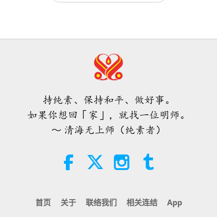
核战争。于是，他们又拒绝了乌克兰。
可能他们会等
师徒之间
2021-01-08
12290
次观看
ＭＡＰＡ对师父的提问（二集之一）
到核战争到来。
（是的，师父。）
而到了那个时候，
2026.08.03
人民需要真诚、坚强与明智的领导人
可能就来不及反应了。
（是的，师父。）也许他们已
（三集之一） 2021.08.16
25:38
经死了。
焦点新闻
2026-08-05
7963
次观看
32:51
因为，你可以看到俄罗斯，普丁做事总是出其不意。
师徒之间
2021-09-01
7338
次观看
「快速充电」是一种美妙的方法，能
（噢。是的。）到目前为止，他没有告诉任何人他要
在物质世界开始让人感到过于沉重
女性必须受到保护和尊重（八集之
时，重新与内在上帝连结
和乌克兰开战。尽管他已经在边境附近集结了一支军
持纯素、保持和平、做好事。
一） 2021.08.19
3:46
队。（是的，师父。）与此同时，他一直说：「不，
如果你想回「家」，就找一位明师。
焦点新闻
2026-08-05
1458
次观看
38:07
我们不谈这个，」他甚至告诉他的间谍头子：「噢，
～ 清海无上师（纯素者）
师徒之间
2021-09-04
7202
次观看
焦点新闻
我们不谈论与乌克兰的冲突。」诸如此类的话。而且
总统应保护人民生命（三集之一）
他也没有告诉其他人。他甚至没有告知他的人民。甚
2021.08.27
38:07
至连军队都直到大概最后一刻才知道。
焦点新闻
2026-08-05
359
次观看
27:49
所以，我告诉你，这就是为何川普不想继续保持与他
首页
关于
联络我们
相关连结
App
师徒之间
2021-09-12
6934
次观看
伊斯兰的水资源道德观：摘自《圣
们的关系。
（噢。）看得出来。（是的，师父。）
也