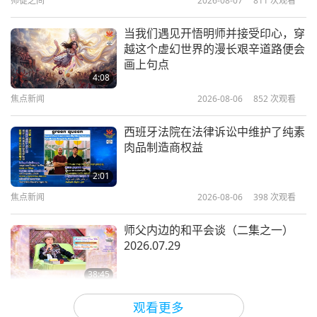
师徒之间
2026-08-07
811
次观看
22:03
观。因此，乌克兰孤军奋战，或独自灭亡。
焦点新闻
2022-02-12
44414
次观看
当我们遇见开悟明师并接受印心，穿
说到好邻居，爱你的邻居之类的。
（是，师父。）
他
越这个虚幻世界的漫长艰辛道路便会
清海无上师对所有宗教信徒的忠告以
们找了个藉口说，若他们下令设立禁航区，就意味着
画上句点
及拯救我们世界的最佳解决方案
4:08
他们可能会在欧洲引发核战争。
（是的，师父。）
但
2022.01.25
焦点新闻
2026-08-06
852
次观看
39:54
只是可能。因为俄罗斯也会害怕北约和世界以及拥核
焦点新闻
2022-02-05
12782
次观看
的许多国家。
（对，确实如此。）
如果所有的国家加
西班牙法院在法律诉讼中维护了纯素
肉品制造商权益
起来，甚至可能比俄罗斯拥有的更多。
（是的。）
唤醒我们内在上帝力量所需的成分
2022.01.21
（是的，师父。）因为俄罗斯是一个国家，而在很多
2:01
其他国家，他们有很多核武器，甚至包括印度。（是
焦点新闻
2026-08-06
398
次观看
21:28
的，师父。）
焦点新闻
2022-01-26
18115
次观看
师父内边的和平会谈（二集之一）
2026.07.29
所以，他们首先拒绝了乌克兰，因为他们说俄罗斯会
清海无上师大无畏的济世工作 （十
二集之一） 2020.12.15
找藉口与乌克兰开战，俄罗斯已经这么做了。而他们
38:45
仍不接受乌克兰，现在又找了个藉口说这样可能引发
师徒之间
2026-08-06
1079
次观看
26:28
观看更多