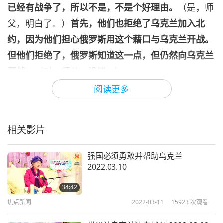
已经有战争了，所以不是，不是个好理由。
（是，师
父，明白了。）
首先，他们也拒绝了乌克兰加入北
约，因为他们担心俄罗斯用这个藉口与乌克兰开战。
但他们拒绝了，俄罗斯知道这一点，但仍然向乌克兰
开战。
（对，师父。没错。）
阅读更多
所以现在他们说如果下令设禁航区，他们担心会发生
核战争。（是，没错。）（是，师父。）也许他们再
等下次，直到核战争已经开始了，然后我不知道他们
相关影片
还会有什么其他藉口。（对，师父。）（确实是，师
父。）
强国必须勇敢并帮助乌克兰
2022.03.10
因为俄罗斯谁都不尊重。
（是的，师父。）不尊重北
34:42
约。北约已经说了：「好，我们不让乌克兰作为我们
焦点新闻
2022-03-11
15923
次观看
的成员，」所以那应该已经让俄罗斯满意了。（是