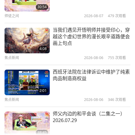
30:54
师徒之间
2026-08-07
479
次观看
3:26
2019-10-03
3921
次观看
当我们遇见开悟明师并接受印心，穿
越这个虚幻世界的漫长艰辛道路便会
无上师电视台重新开播一周年精彩回
画上句点
顾集锦！（三集之一）
4:08
焦点新闻
2026-08-06
755
次观看
19:24
其他节目
2018-10-03
8208
次观看
西班牙法院在法律诉讼中维护了纯素
肉品制造商权益
庆祝无上师电视台复播一周年：世界
会会员节目表演（二集之一）
2:01
焦点新闻
2026-08-06
346
次观看
15:45
灵性综艺
2018-10-03
7100
次观看
师父内边的和平会谈（二集之一）
2026.07.29
无上师电视台复播一周年之全球贺词
合辑 第一集
38:45