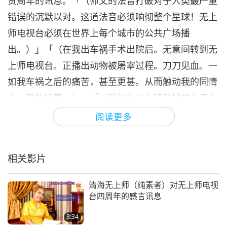
贺周年的讯息。「（师父的法音打破对于人类最严重
错误的沉默以对。这道法音必须响彻整个星球！无上
师电视台必须在世界上每个城市的公共广场播
出。）」「（在我出车祸手术出院后。无意间转到无
上师电视台。正播出动物被屠宰过程。刀刀见血。一
如我车祸之后的痛苦，甚至更甚。从而触动我的同情
心，开始持素。）」「（我经常在上班时播放着无上
师电视台。有一次，好几只漂亮的鸟儿就隔着玻璃窗
阅读更多
目不转睛地看着萤幕。原来播放无上师电视台的加持
力连鸟儿都知道。感恩无上师电视台时时散播爱与正
相关影片
能量。）」
我们在《素食菁英》节目里认识了许多当代英雄。这
清海无上师（纯素者）对无上师电视
台四周年的感言讯息
些伟大的榜样代表社会的各层面—名人、艺术家、科
学家、运动员、政治家等等—并且勇于以自己的声音
3:34