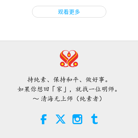
师徒之间
2026-08-06
871
次观看
2:50
观看更多
2018-10-03
3049
次观看
ＭＡＰＡ对师父的提问（二集之一）
2026.08.03
25:38
焦点新闻
2026-08-05
7462
次观看
「快速充电」是一种美妙的方法，能
在物质世界开始让人感到过于沉重
时，重新与内在上帝连结
持纯素、保持和平、做好事。
3:46
如果你想回「家」，就找一位明师。
焦点新闻
2026-08-05
1304
次观看
～ 清海无上师（纯素者）
焦点新闻
38:07
焦点新闻
2026-08-05
313
次观看