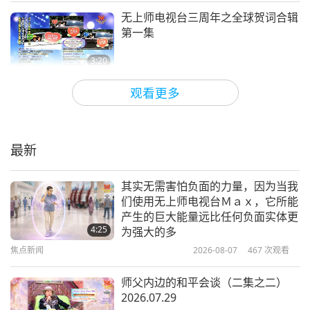
无上师电视台三周年之全球贺词合辑
第一集
3:20
2020-10-03
3346
次观看
观看更多
无上师电视台三周年快乐（二集之
一）
最新
14:40
艺术与灵性
2020-10-02
5543
次观看
其实无需害怕负面的力量，因为当我
们使用无上师电视台Ｍａｘ，它所能
无上师电视台两周年台庆
产生的巨大能量远比任何负面实体更
4:25
为强大的多
焦点新闻
2026-08-07
467
次观看
20:14
艺术与灵性
2019-10-03
4445
次观看
师父内边的和平会谈（二集之二）
2026.07.29
祝无上师电视台两周年快乐！ #1