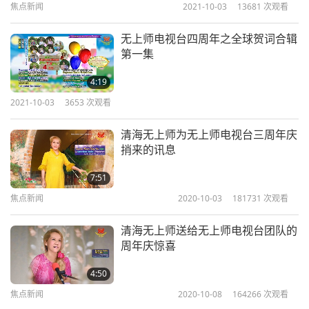
焦点新闻
2021-10-03
13681
次观看
为无声者发声。「（我想对他们说绝对要持纯素，因
为持纯素已被多次证明。最有益于健康，最有益于心
无上师电视台四周年之全球贺词合辑
灵，最有益于身体、灵魂、动物、地球、后代、未来
第一集
与环境。）」
4:19
2021-10-03
3653
次观看
我们也非常感谢无上师电视台如此珍贵的礼物，更感
谢师父无条件的爱，以及自古以来为地球和宇宙所有
清海无上师为无上师电视台三周年庆
众生灵性的提升所做的伟大牺牲。最后，我们分享来
捎来的讯息
自无上师电视台团队所有人的心声。「（师父，能与
7:51
您同在，我们深感荣幸。这是我们一生中最有价值的
焦点新闻
2020-10-03
181731
次观看
工作。我们发誓要和您在一起直到最后一刻。您的爱
清海无上师送给无上师电视台团队的
将会获胜。以上帝之名—纯素世界，世界和平。）」
周年庆惊喜
4:50
焦点新闻
2020-10-08
164266
次观看