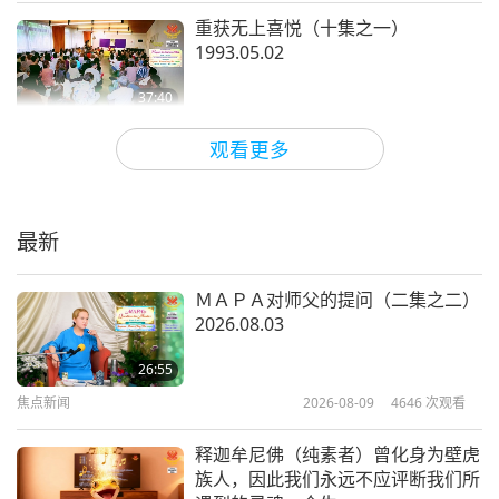
小异。只是数字而已，由此可知，这位国王位高权
重获无上喜悦（十集之一）
重，拥有许多财物和人民。「第一位皇子名为『戒
1993.05.02
贤』，」类似那样，「戒节」，那是他的第一位皇
37:40
子。这位太子名为「戒节」或「戒贤」，类似那样，
师徒之间
2025-11-16
5548
次观看
观看更多
「戒律」之类的。
入世修行（六集之一） 1995.06.03
「
这位国王极为仁慈，他对待百姓就如同慈父对待孩
最新
子般，他很努力教导他们行善、遵守戒律。因此整个
38:17
国家从未遇过任何麻烦，国泰民安。而且风调雨顺，
师徒之间
2025-11-10
5421
次观看
ＭＡＰＡ对师父的提问（二集之二）
四时无灾，人与自然一片和谐。所以每次都五谷丰
2026.08.03
修行者就是渴望回家的人（九集之
收，百姓都快乐满足。
」哇，想住那里吗？（想。）
一） 1993.10.31
26:55
黄金时代。
焦点新闻
2026-08-09
4646
次观看
37:58
「
有一天，他坐在自己的宝座上，内心思忖着：『我
师徒之间
2025-11-01
5218
次观看
释迦牟尼佛（纯素者）曾化身为壁虎
贵为国王，福报如四海之广，教化天下如风行草偃，
族人，因此我们永远不应评断我们所
一切加持的最佳源头（三集之一）