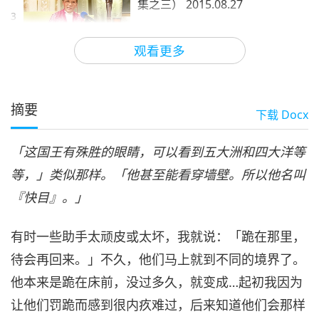
集之三） 2015.08.27
3
33:45
观看更多
师徒之间
2020-09-28
5859
次观看
佛教故事：快目王眼施缘品（四
集之四） 2015.08.27
摘要
下载
Docx
4
32:04
「这国王有殊胜的眼睛，可以看到五大洲和四大洋等
师徒之间
2020-09-29
5902
次观看
等，」类似那样。「他甚至能看穿墙壁。所以他名叫
『快目』。」
有时一些助手太顽皮或太坏，我就说：「跪在那里，
待会再回来。」不久，他们马上就到不同的境界了。
他本来是跪在床前，没过多久，就变成…起初我因为
让他们罚跪而感到很内疚难过，后来知道他们会那样