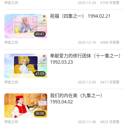
师徒之间
2025-12-20
5109
次观看
以前，」意思是无量劫以前。「也是在这个星球上，
有一座富迦罗拔城，那个国家有一位国王，名叫『快
祝福（四集之一） 1994.02.21
目』，」大概是那类的名字。「
这国王有殊胜的眼
睛，可以看到五大洲和四大洋等等，」类似那样。
40:41
「他甚至能看穿墙壁。所以他名叫『快目』。
这位快
师徒之间
2025-12-16
4589
次观看
目王，统领八万四千小国，六十处山川，八百万个聚
奉献爱力的修行团体（十一集之一）
落。他有二万个…」（悠乐越南语）天啊！是十亿
1992.03.23
吗？不，没关系，我们缩减一下，暂且说二万，否则
41:09
他要把他们放哪？ｍｕôｎ是指多少呢？Ｖạｎ，ｍｕ
师徒之间
2025-12-05
5417
次观看
ôｎ。是十万吗？（也许是一万或十万。）十万。
（Ｍｕôｎ，ｖạｎ。）Ｖạｎ是一万。Ｍｕôｎ是十
我们的内在美（九集之一）
1993.04.02
万。噢，「他有廿万名妻妾，他还有一万个大臣，五
百位皇子。」都大同小异。若是大国王，就会统领八
36:06
师徒之间
2025-11-26
4923
次观看
万四千国，拥有廿万名妻妾，和五百位皇子，都大同