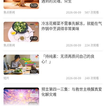
遇到的灵魂、众生
因为我在前世种了福田。但这世，若我不继续播下善
1997.07.06
5:29
种子，来世我将何以为依？当然，届时我将会受苦。
焦点新闻
2026-08-09
587
次观看
35:51
像农人在春天努力播种，夏天才能有好收成。若他在
师徒之间
2025-10-29
5265
次观看
冷冻花椰菜不需事先解冻，就能在气
春天偷懒不播种，夏天当然就毫无所获，届时他就会
炸锅中烹调得非常美味
挨饿。』思及至此，国王就下令所有臣子开启库藏，
同心协力（六集之一） 2001.12.25
1:43
取出金、银、衣服、布、米、谷物和种种必需品，把
焦点新闻
2026-08-09
224
次观看
这些带到城墙外，然后布施给所有穷人。他也命令八
37:18
师徒之间
2025-10-23
4116
次观看
万四千小国要同样这般行善，开启所有库藏布施穷
「持纯素：无须再质问自己的良
心！」
人。
从那时起人民更快乐了，什么都不缺，各地人民
真正的出家人的本质（四集之一）
都歌颂国王。无论走到哪，都能听到他们赞叹这伟大
1992.07.19
1:52
的国王。」
短片
2026-08-09
249
次观看
39:03
师徒之间
2025-10-19
6552
次观看
预言第四一三集：与救世主唤醒真爱
「
有一个小国的国王，名叫『波罗陀跋达』（波罗陀
化解灾难
保持内在快乐，努力获得开悟（二集
跋弥），之类的。『波罗陀跋弥』。他不服从快目王
之一） 2000.05.16
32:19
的命令。在自己的国家，以铁腕高压统治人民。
他性