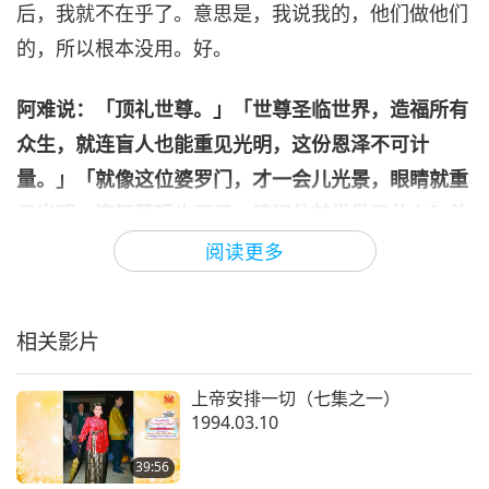
后，我就不在乎了。意思是，我说我的，他们做他们
的，所以根本没用。好。
阿难说：「顶礼世尊。」「世尊圣临世界，造福所有
众生，就连盲人也能重见光明，这份恩泽不可计
量。」「就像这位婆罗门，才一会儿光景，眼睛就重
见光明，连智慧眼也开了。请问他前世做了什么？他
曾在自己的福田播下什么善种子，以至今日有此福报
阅读更多
能遇到世尊，甚至得以进入佛的僧团并证得阿罗汉
果？」
佛陀于是说：「阿难，我不仅在这世让他重见
相关影片
光明，早在前世，我也把自己的眼睛给他。一次，曾
有那么一次。」
上帝安排一切（七集之一）
1994.03.10
「顶礼佛陀，可否请您说明详情？」佛陀说：「阿
难，在很久很久以前有一世，在遥不可数的阿僧祗劫
39:56