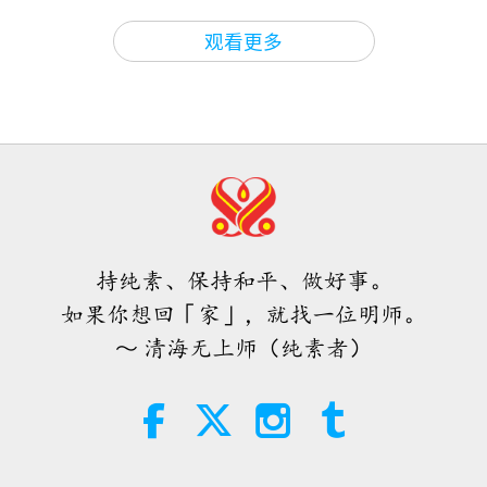
关于地球的古预言
2026-08-09
640
次观看
情鲁莽，做事武断，欠缺思考。而且沉迷于感官享
36:19
观看更多
师徒之间
2025-10-17
6118
次观看
乐，酒色荒淫等等。他不关心国政。他不…」「重
爱的力量（五集之二） 1996.07.21
用」怎么说？「他不知道如何重用自己国内的才德之
一位明师的工作（十二集之一）
士，他也不想用他们。而且他要求人民做许多不合
1993.11.13
32:43
理、浪费，且不必要的事。许多外国人来到他的国家
师徒之间
2026-08-09
658
次观看
36:35
做生意时，他都课以重税。因此该国所有人民都讨厌
师徒之间
2025-10-05
4707
次观看
希望那些仍在沉睡，等待主耶稣的人
他。」
会明白他早已在此，并可在无上师电
和平之王与胜利之王的感谢（十一集
视台见到
持纯素、保持和平、做好事。
「
那时朝廷有一位大臣，名叫『劳陀达』，非常聪
之一） 2025.09.11
3:05
如果你想回「家」，就找一位明师。
明，博学多闻，也熟知许多道德戒律。所以他试图阻
焦点新闻
2026-08-08
961
次观看
36:35
～ 清海无上师（纯素者）
止国王，试着这么劝谏国王：『陛下，您有五项缺
师徒之间
2025-09-24
8058
次观看
世界各地纯素趋势新闻，二○二六年
失，』」类似那样。「『若您不改变，终有一天必招
四至六月（二集之一）
笑不停的圣人（十一集之一）
祸患。』国王说：『什么缺失？我有什么缺失？说
2003.02.03
3:40
吧，我贵为国王，会有什么缺失？直说无妨。』
这位
短片
2026-08-08
404
次观看
35:38