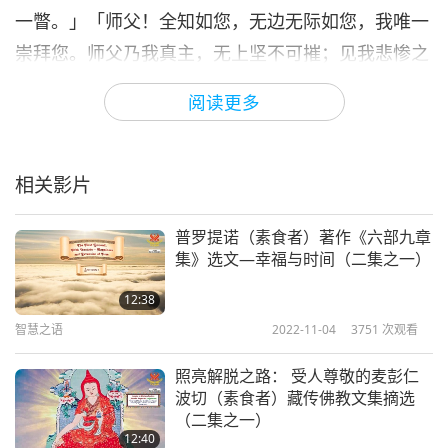
一瞥。」「师父！全知如您，无边无际如您，我唯一
崇拜您。师父乃我真主，无上坚不可摧；见我悲惨之
状，力救濒死之危。师父给我庇护，在他莲足之下。
阅读更多
我那获救灵魂，成他谦卑之仆。我的天眼天耳，都已
转向师父；满怀爱心奉献，我臣服其足下。」「我该
如何描述我师父之伟大？他给了我一把灵魂上升之
相关影片
钥。不可得见之相，让我灵魂着迷，藉由圣人恩典，
普罗提诺（素食者）著作《六部九章
使我得识明师。穿越花岗石墙，灵魂洋溢法喜；沈醉
集》选文—幸福与时间（二集之一）
喜乐之中，我愿永驻莲足。贫穷无知如我，却一想到
12:38
师父，便能聚精会神。师父已教导我如何自我了知；
智慧之语
2022-11-04
3751
次观看
在与时俱进中，灵魂已上天界。越过内在境界，我得
目睹宇宙；自开始到结束，时光尽显于我。内观得窥
照亮解脱之路： 受人尊敬的麦彭仁
波切（素食者）藏传佛教文集摘选
造化自开始到结束。这真实的体验且容我来描述。人
（二集之一）
身内含宇宙，我本人已得见他人难达之境。我不只是
12:40