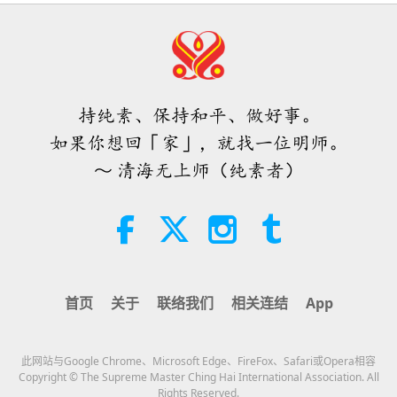
25:38
焦点新闻
2026-08-05
8040
次观看
「快速充电」是一种美妙的方法，能
在物质世界开始让人感到过于沉重
时，重新与内在上帝连结
持纯素、保持和平、做好事。
3:46
如果你想回「家」，就找一位明师。
焦点新闻
2026-08-05
1481
次观看
～ 清海无上师（纯素者）
焦点新闻
38:07
焦点新闻
2026-08-05
365
次观看
首页
关于
联络我们
相关连结
App
伊斯兰的水资源道德观：摘自《圣
训》（二集之一）
此网站与Google Chrome、Microsoft Edge、FireFox、Safari或Opera相容
22:27
Copyright © The Supreme Master Ching Hai International Association. All
Rights Reserved.