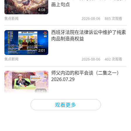
人类与神的连结：卡巴拉哲学《光辉
画上句点
之书》节选（二集之一）
4:08
焦点新闻
2026-08-06
865
次观看
14:30
智慧之语
2022-10-10
3637
次观看
西班牙法院在法律诉讼中维护了纯素
肉品制造商权益
摘自拉尔夫‧沃尔多‧爱默生（素食
者）散文《礼物》（二集之一）
2:01
焦点新闻
2026-08-06
402
次观看
10:57
智慧之语
2022-10-07
3604
次观看
师父内边的和平会谈（二集之一）
2026.07.29
38:45
师徒之间
2026-08-06
1103
次观看
观看更多
ＭＡＰＡ对师父的提问（二集之一）
2026.08.03