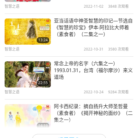
看到微尘内藏大千，穿越帘幕之后，上帝赫然眼前。
智慧之语
2022-11-02
3848
次观看
我自身内见到不可见的众生；上帝莫测高深，世事由
亚当话语中神圣智慧的印记—节选自
他主导。宇宙便蕴含在这个人身之中，我告知此真理
《智慧的珍宝》伊本‧阿拉比大师着
（素食者）（二集之一）
给所有求道者。」
13:24
智慧之语
2022-10-31
3580
次观看
常念上帝的名字（六集之一）
1993.01.31，台湾（福尔摩沙）来义
道场
22:55
智慧之语
2022-10-24
9284
次观看
阿卡西纪录：摘自扬升大师圣哲曼
（素食者）《揭开神秘的面纱》（二
集之一）
14:19
智慧之语
2022-10-19
4348
次观看