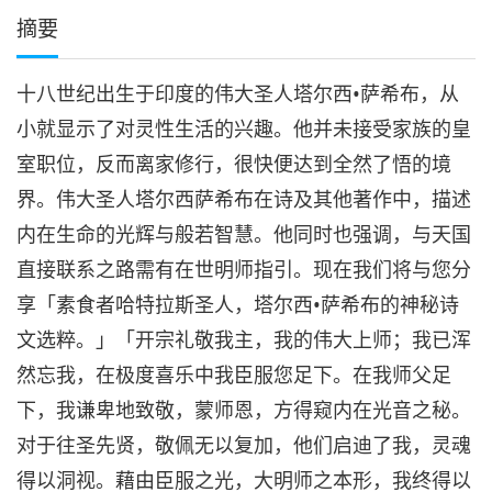
摘要
十八世纪出生于印度的伟大圣人塔尔西•萨希布，从
小就显示了对灵性生活的兴趣。他并未接受家族的皇
室职位，反而离家修行，很快便达到全然了悟的境
界。伟大圣人塔尔西萨希布在诗及其他著作中，描述
内在生命的光辉与般若智慧。他同时也强调，与天国
直接联系之路需有在世明师指引。现在我们将与您分
享「素食者哈特拉斯圣人，塔尔西•萨希布的神秘诗
文选粹。」「开宗礼敬我主，我的伟大上师；我已浑
然忘我，在极度喜乐中我臣服您足下。在我师父足
下，我谦卑地致敬，蒙师恩，方得窥内在光音之秘。
对于往圣先贤，敬佩无以复加，他们启迪了我，灵魂
得以洞视。藉由臣服之光，大明师之本形，我终得以