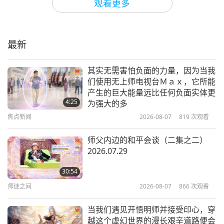
观看更多
理性与智慧—摘录自圣母（素食者）
著作《论思想与箴言》（第一集）
最新
14:08
智慧之语
2022-10-17
3218
次观看
其实无需害怕负面的力量，因为当我
们使用无上师电视台Ｍａｘ，它所能
美德与正直—柏拉图（素食者）著作
产生的巨大能量远比任何负面实体更
《苏格拉底的申辩》摘选（二集之
4:25
为强大的多
一）
焦点新闻
2026-08-07
819
次观看
13:20
智慧之语
2022-10-14
3613
次观看
师父内边的和平会谈（二集之二）
2026.07.29
圣典《古兰经》摘录：第卅五章〈创
造者〉（二集之一）
30:54
师徒之间
2026-08-07
866
次观看
14:47
智慧之语
2022-10-12
3560
次观看
当我们遇见开悟明师并接受印心，穿
越这个虚幻世界的漫长艰辛道路便会