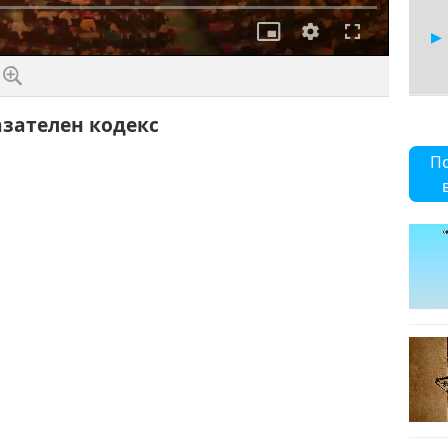
Картина
Качество
Цял
в
екран
картината
казателен кодекс
12
П
12
12