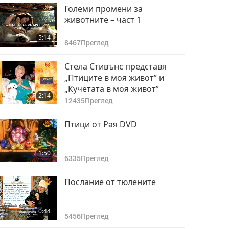
нарушения
Беларус: Граждански
Големи промени за
кодекс
животните – част 1
8
0:54
5:14
3119
Преглед
8467
Преглед
Белгия: Поправка в
Стела Стивънс представя
Гражданския кодекс
„Птиците в моя живот” и
9
„Кучетата в моя живот”
0:56
2:14
3217
Преглед
12435
Преглед
Бенин: Наказателен
Птици от Рая DVD
кодекс
0
1:08
1:50
3281
Преглед
6335
Преглед
Бутан: Наказателен
Послание от тюлените
кодекс
1
0:51
0:44
3332
Преглед
5456
Преглед