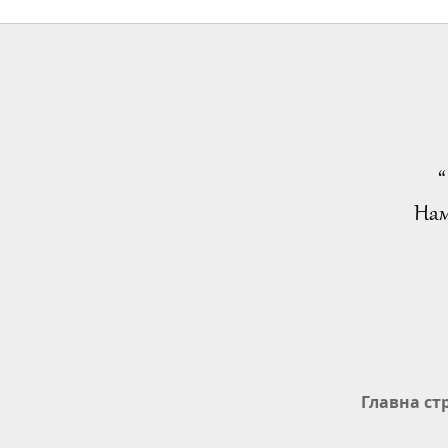
“
Нам
Главна ст