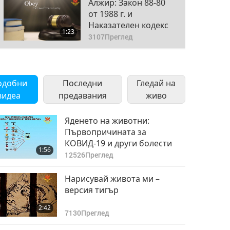
Алжир: Закон 88-80
от 1988 г. и
Наказателен кодекс
1:23
3107
Преглед
Република Алтай
(Русия): Закон за
1
одобни
Последни
територията на
Гледай на
1:00
Алтай от 6 декември
видеа
предавания
3099
Преглед
живо
2017 г., № 96-3С
Американска Самоа:
Яденето на животни:
Кодекс на
Първопричината за
2
Американска Самоа,
КОВИД-19 и други болести
0:43
1:56
анотиран
3425
Преглед
12526
Преглед
Антигуа и Барбуда:
Нарисувай живота ми –
Закон за здравето
версия тигър
3
на животните, 2017
1:10
2:42
г.
3035
Преглед
7130
Преглед