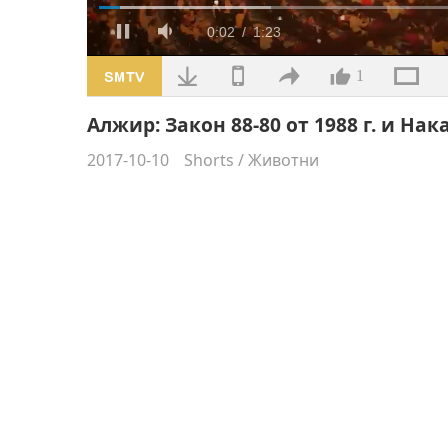
Заредено
:
23.62%
Текущо
0:02
/
Продължителност
1:23
Пауза
Без
звук
време
1
Алжир: Закон 88-80 от 1988 г. и На
2017-10-10
Shorts
/
Животни