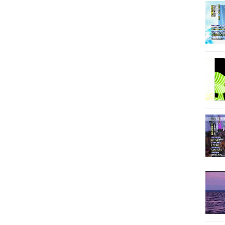
12
12
12
12