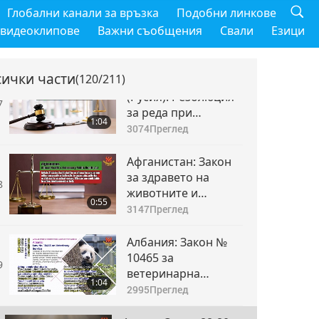
Зимбабве: Закон за
Глобални канали за връзка
Подобни линкове
предотвратяване
6
 видеоклипове
Важни съобщения
Свали
Езици
жестокостта към
0:46
животните
3142
Преглед
сички части
(120/211)
Република Адигея
(Русия): Резолюция
7
за реда при
1:04
хващане и защита
3074
Преглед
на бездомни
животни (2015 г.)
Афганистан: Закон
за здравето на
8
животните и
0:55
обществена
3147
Преглед
ветеринарна
помощ
Албания: Закон №
10465 за
9
ветеринарна
1:04
помощ
2995
Преглед