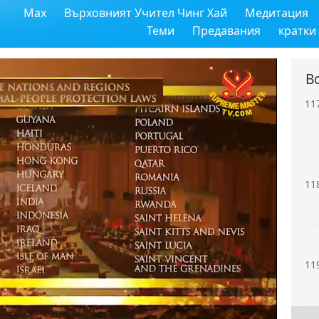
Max
Върховният Учител Чинг Хай
Медитация
11
Теми
Предавания
кратки
В
11
11
11