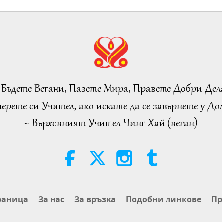
13
13
 Бъдете Вегани, Пазете Мира, Правете Добри Дел
ерете си Учител, ако искате да се завърнете у Дом
~ Върховният Учител Чинг Хай (веган)
13
13
раница
За нас
За връзка
Подобни линкове
Пр