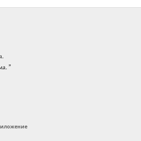
България: Член 325
а от Наказателния
2
кодекс
0:50
3228
Преглед
Буркина Фасо:
Наказателен кодекс
3
а.
1:05
3180
Преглед
а. ”
Република Бурятия
(Русия): Закон №
4
574-IV
0:51
3100
Преглед
Камбоджа:
Наказателен кодекс
5
иложение
0:52
3252
Преглед