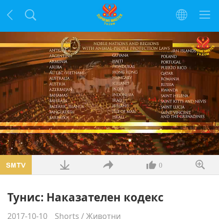
Заредено
:
31.17%
/
Без
Качество
звук
0
Тунис: Наказателен кодекс
2017-10-10
Shorts
/
Животни