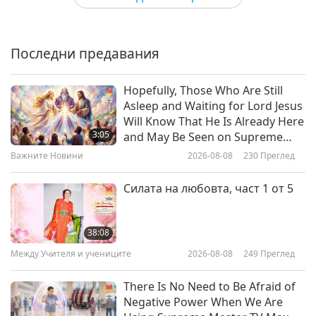
0:59
Влияние и смъртни случаи от
Shorts
2017-10-10
3115
Преглед
зоонотични пандемии и
епидемии през миналия век
Последни предавания
Барбадос: Закон за
3:20
(Установени)
предотвратяване на
Shorts
2020-05-28
5520
Преглед
10
насилието към животни
Hopefully, Those Who Are Still
0:59
Asleep and Waiting for Lord Jesus
Яденето на животни:
Will Know That He Is Already Here
Shorts
2017-10-10
3212
Преглед
Първопричината за КОВИД-19 и
3:05
and May Be Seen on Supreme
други болести
Master Television
Белгия: Валонски кодекс за
Важните Новини
2026-08-08
230
Преглед
1:56
благополучието на
Shorts
2020-04-22
12526
Преглед
11
животните
Силата на любовта, част 1 от 5
0:58
Нарисувай живота ми – версия
Shorts
2017-10-10
3427
Преглед
тигър
38:08
Белиз: Закон за жестокостта
Между Учителя и учениците
2026-08-08
249
Преглед
2:42
към животни
Shorts
2019-11-07
7130
Преглед
12
There Is No Need to Be Afraid of
0:44
Negative Power When We Are
Китовете – най-великата Любов