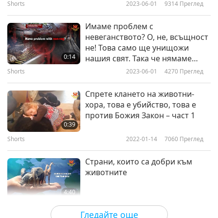
Shorts
2023-06-01
9314
Преглед
6
1:08
Имаме проблем с
Shorts
2017-10-10
3129
Преглед
невеганството? О, не, всъщност
не! Това само ще унищожи
Бахрейн: Закон за хуманно
0:14
нашия свят. Така че нямаме
отношение към животните на
вече проблем!!
Shorts
2023-06-01
4270
Преглед
7
Съвета за сътрудничество за
1:07
арабските държави от
Спрете клането на животни-
Персийския залив
Shorts
2017-10-10
3210
Преглед
хора, това е убийство, това е
против Божия Закон – част 1
Балеарски острови: Закон за
0:39
защита на животните (1992 г.)
Shorts
2022-01-14
7060
Преглед
8
1:25
Страни, които са добри към
Shorts
2017-10-10
3266
Преглед
животните
Бангладеш: Такса за
4:40
благополучието на
Shorts
2021-01-24
12987
Преглед
9
животните 2019
Гледайте още