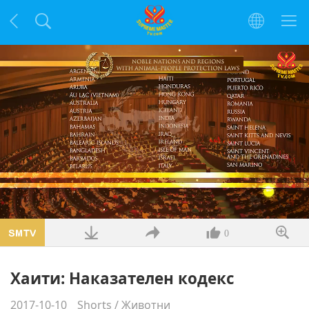
Заредено
:
40.81%
/
Без
Качество
звук
0
Хаити: Наказателен кодекс
2017-10-10
Shorts
/
Животни