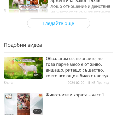
Аржентина: Закон 14346 -
Лошо отношение и действия
3
на жестокост към животните
0:40
Гледайте още
Shorts
2017-10-10
3342
Преглед
Австралия: Закони за
благополучие на животните-
Подобни видеа
4
хора от щат или територия
1:08
Обзалагам се, не знаете, че
Shorts
2017-10-10
3453
Преглед
това парче месо е от живо,
дишащо, ритащо същество,
Австрия: Държавен закон за
0:50
което все още е било с нас тук
защита на животните
на Земята преди няколко часа,
Shorts
2024-02-20
5145
Преглед
5
но е претърпяло жестоко
1:27
убийство, за да ядете плътта
Животните и хората – част 1
Shorts
2017-10-10
3259
Преглед
му??? Моля, направете
проучвания за това.
Бахами: Закон за защита и
1:56
контрол за животните, 2010 г.