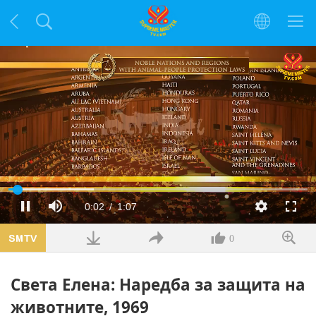
Заредено
:
28.53%
Текущо
0:02
/
Продължителност
1:07
Пауза
Без
Качество
Цял
звук
екра
време
0
Света Елена: Наредба за защита на
животните, 1969