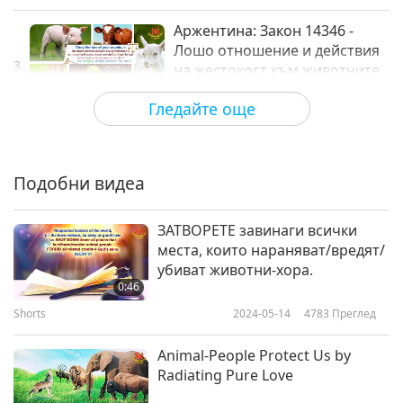
Аржентина: Закон 14346 -
Лошо отношение и действия
3
на жестокост към животните
0:40
Гледайте още
Shorts
2017-10-10
3338
Преглед
Австралия: Закони за
благополучие на животните-
Подобни видеа
4
хора от щат или територия
1:08
ЗАТВОРЕТЕ завинаги всички
Shorts
2017-10-10
3442
Преглед
места, които нараняват/вредят/
убиват животни-хора.
Австрия: Държавен закон за
0:46
защита на животните
Shorts
2024-05-14
4783
Преглед
5
1:27
Animal-People Protect Us by
Shorts
2017-10-10
3251
Преглед
Radiating Pure Love