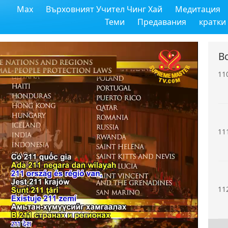
Max
Върховният Учител Чинг Хай
Медитация
10
Теми
Предавания
кратки
В
11
11
11