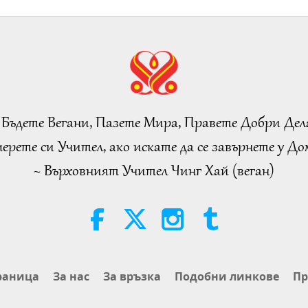
12
12
 Бъдете Вегани, Пазете Мира, Правете Добри Дел
ерете си Учител, ако искате да се завърнете у Дом
~ Върховният Учител Чинг Хай (веган)
12
12
раница
За нас
За връзка
Подобни линкове
Пр