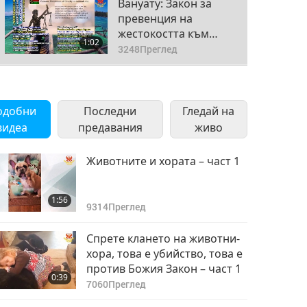
Вануату: Закон за
превенция на
жестокостта към
1:02
животни
3248
Преглед
Венесуела: Закон за
защита на дивите и
4
одобни
Последни
домашните
Гледай на
0:59
животни
видеа
предавания
3196
Преглед
живо
Замбия: Закон за
Животните и хората – част 1
превенция на
5
жестокостта към
1:03
1:56
животни
3050
Преглед
9314
Преглед
Зимбабве: Закон за
Спрете клането на животни-
предотвратяване
хора, това е убийство, това е
6
жестокостта към
против Божия Закон – част 1
0:46
0:39
животните
3142
Преглед
7060
Преглед