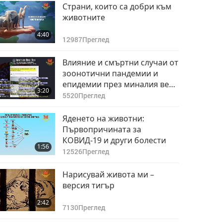
Република Адигея
Страни, които са добри към
(Русия): Резолюция
животните
7
за реда при
1:04
4:40
хващане и защита
3074
Преглед
12987
Преглед
на бездомни
животни (2015 г.)
Афганистан: Закон
Влияние и смъртни случаи от
за здравето на
зоонотични пандемии и
8
животните и
епидемии през миналия век
0:55
3:20
обществена
3147
Преглед
(Установени)
5520
Преглед
ветеринарна
помощ
Албания: Закон №
Яденето на животни:
10465 за
Първопричината за
9
ветеринарна
КОВИД-19 и други болести
1:04
1:56
помощ
2995
Преглед
12526
Преглед
Алжир: Закон 88-80
Нарисувай живота ми –
от 1988 г. и
версия тигър
0
Наказателен кодекс
1:23
2:42
3072
Преглед
7130
Преглед