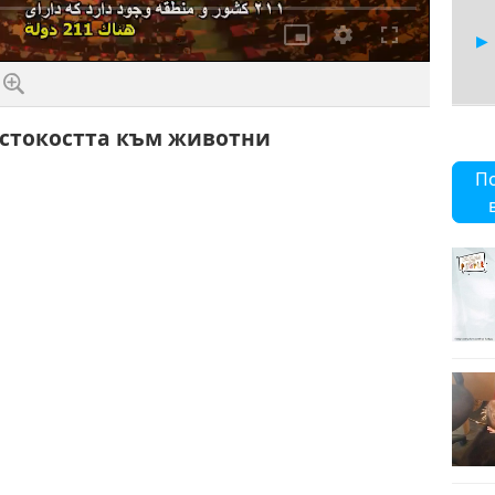
Качество
естокостта към животни
11
П
11
11