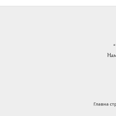
“
Нам
Главна ст