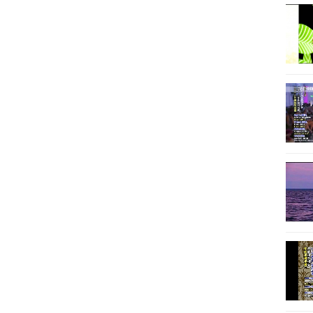
12
12
12
12