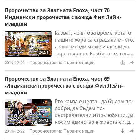
мен, добрата Майка или
Пророчество за Златната Епоха, част 70 -
добрият Баща са искали да
Индиански пророчества с вожда Фил Лейн-
бъдат сигурни, че всички наши
младши
деца ще имат Учители. И
Казват, че в това време, когато
вярвам, че има много, за които
нашите хора са страдали много,
още дори не знаем досега.
двама млади мъже излезли да
24:54
търсят храна. Разбира се, това,
от което са имали наистина
Пророчества на Първите нации
2019-12-29
нужда, може би не са го знаели,
те са имали нужда от духовна
Пророчество за Златната Епоха, част 69
храна. Видели жена, която ги
-Индиански пророчества с вожда Фил Лейн-
приближила. Тя била облечена
младши
цялата в бяло и един от младите
Ето каква е целта - да бъдем по-
мъже осъзнал, че Тя е свято
добри, да бъдем по-
същество, това, което ние
състрадателни и по-любящи, да
наричаме свещена жена. Само
22:34
носим единство в живота си, да
присъствието на т
подкрепяме другите хора, да
Пророчества на Първите нации
2019-12-22
помагаме на потиснатите, да