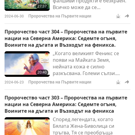
фалшиви продукти е безкраен.
27:37
Всичко може да се
фалшифицира, от най-
Пророчества на Първите нации
2024-06-30
основните продукти до скъпите
съставки. Това е търговия за
Пророчество част 304 – Пророчества на първите
десетки милиарди евро, която
нации на Северна Америка: Седемте огъня,
работи тихомълком през
Воините на дъгата и Възходът на феникса.
границите ни. „Големи хора в
„Когато великият Феникс се
големи бизнеси ще взимат
появи на Майката Земя,
много пари. Те ще правят
нейната кожа е силно
такива неща навсякъде.”
20:40
разкъсвана. Големи сълзи.
Нейният дъх идва с големи
Пророчества на Първите нации
2024-06-23
ветрове. Нейната уста е
пресъхнала. Тя е гореща, после
Пророчество част 303 – Пророчества на първите
трепереща от леден студ.
нации на Северна Америка: Седемте огъня,
Изплаква много сълзи.
Воините на дъгата и Възходът на феникса
Наводнява със сълзите си.”
Според легендата, когато
Бялата Жена-Биволица си
тръгва, Тя се преобръща