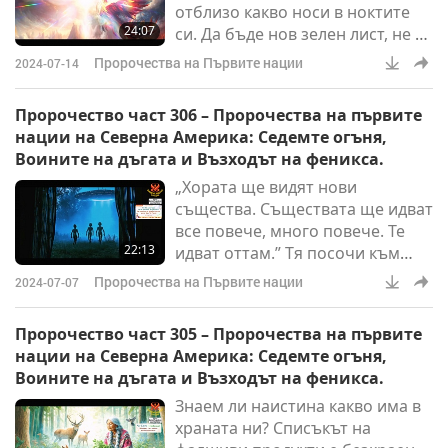
отблизо какво носи в ноктите
24:07
си. Да бъде нов зелен лист, не от
маслинова клонка, а от новото
Пророчества на Първите нации
2024-07-14
пораснало Свещено Дърво,
което ще разцъфти изправено и
Пророчество част 306 – Пророчества на първите
силно в Обръча на Новата
нации на Северна Америка: Седемте огъня,
нация хора.”
Воините на дъгата и Възходът на феникса.
„Хората ще видят нови
същества. Съществата ще идват
все повече, много повече. Те
22:13
идват оттам.” Тя посочи към
небето.
Пророчества на Първите нации
2024-07-07
Пророчество част 305 – Пророчества на първите
нации на Северна Америка: Седемте огъня,
Воините на дъгата и Възходът на феникса.
Знаем ли наистина какво има в
храната ни? Списъкът на