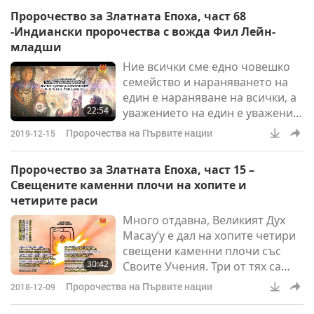
обичаме и да имаме
Пророчество за Златната Епоха, част 68
милосърдие. Вече не е време за
-Индиански пророчества с вожда Фил Лейн-
пророчество. Време е за
младши
изпълнение на пророчествата.
Ние всички сме едно човешко
Затова сме тук. Ние
семейство и нараняването на
изпълняваме пророчествата.
един е нараняване на всички, а
22:54
уважението на един е уважение
на всички. И това е основното
Пророчества на Първите нации
2019-12-15
послание, за което смятам, че
трябва да се пробудим –
Пророчество за Златната Епоха, част 15 –
реалността. Защото докато
Свещените каменни плочи на хопите и
вършим това, ние сме
четирите раси
разделени. Но ние сме наистина
Много отдавна, Великият Дух
едно! Ние се пробуждаме за
Масау’у е дал на хопите четири
тази духовна реалност така
свещени каменни плочи със
както говорим, навсякъде,
30:42
Своите Учения. Три от тях са
всички наведнъж, за Майката
били дадени на хопския Клан на
Земя.
Пророчества на Първите нации
2018-12-09
Мечката. От останалите една е
била дадена на Огнения Клан.