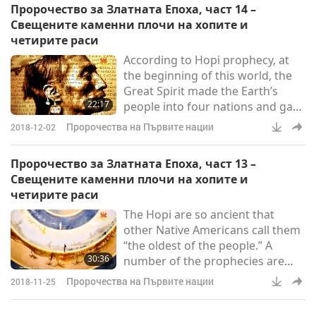
Пророчество за Златната Епоха, част 14 –
Но Великият Дух е отчупил
Свещените каменни плочи на хопите и
ъгълче от плочата на Огнения
четирите раси
Клан. Тя гласи, че по време на
According to Hopi prophecy, at
Пречистването, което е сега,
the beginning of this world, the
липсващата част от плочката
Great Spirit made the Earth’s
ЩЕ БЪДЕ ВЪРНАТА ОТ ПАХАНА -
22:17
people into four nations and gave
Великият Бял Брат на хопи
each one a teaching. At the end of
Пророчества на Първите нации
2018-12-02
this world, these nations were to
come back together and share
Пророчество за Златната Епоха, част 13 –
their teachings, so that humanity
Свещените каменни плочи на хопите и
could have peace and a great
четирите раси
civilization could come about.
The Hopi are so ancient that
Moreover, each race was given a
other Native Americans call them
responsibility, or guardianship,
“the oldest of the people.” A
over a natural
30:36
number of the prophecies are
centered around sacred stone
Пророчества на Първите нации
2018-11-25
tablets that were given to the
Hopi.people at the beginning of