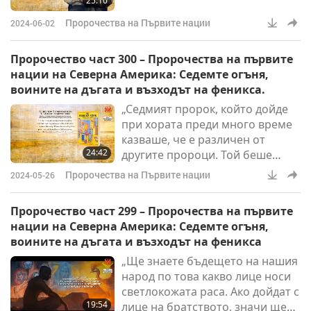
25:10
Пророчества на Първите нации
2024-06-02
Пророчество част 300 – Пророчества на първите
нации на Северна Америка: Седемте огъня,
воините на дъгата и възходът на феникса.
„Седмият пророк, който дойде
при хората преди много време
казваше, че е различен от
24:42
другите пророци. Той беше
млад и имаше странна светлина
Пророчества на Първите нации
2024-05-26
в очите си. Той каза: `По
времето на Седмия огън ще се
Пророчество част 299 – Пророчества на първите
появят Нови Хора.`”
нации на Северна Америка: Седемте огъня,
воините на дъгата и възходът на феникса
„Ще знаете бъдещето на нашия
народ по това какво лице носи
светлокожата раса. Ако дойдат с
19:54
лице на братството, значи ще