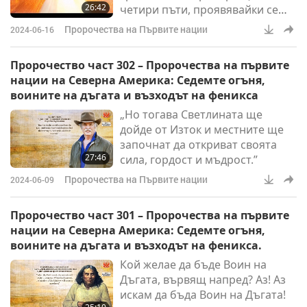
26:42
четири пъти, проявявайки се
като черна-, червена-, жълта и
Пророчества на Първите нации
2024-06-16
накрая бяла биволица-човек.
След това прекосява хълма като
Пророчество част 302 – Пророчества на първите
Бяла Биволица. Тя обещава да
нации на Северна Америка: Седемте огъня,
се върне и да донесе отново
воините на дъгата и възходът на феникса
духовна хармония и баланс, за
„Но тогава Светлината ще
да се пречисти светът. Знакът за
дойде от Изток и местните ще
Нейното завръщане ще бъде
започнат да откриват своята
раждането на бяло биволче.
27:46
сила, гордост и мъдрост.”
Пророчества на Първите нации
2024-06-09
Пророчество част 301 – Пророчества на първите
нации на Северна Америка: Седемте огъня,
воините на дъгата и възходът на феникса.
Кой желае да бъде Воин на
Дъгата, вървящ напред? Аз! Аз
искам да бъда Воин на Дъгата!