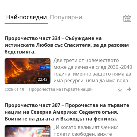
Най-последни
Популярни
Пророчество част 334 – Събуждане на
истинската Любов със Спасителя, за да разсеем
бедствията.
Две трети от човечеството
може да изчезне след 2030 -2040
година, именно защото няма да
22:43
има ресурси, няма да има вода.
А едно по-осъзнато човечество
Пророчества на Първите нации
2025-01-19
ще оцелее. Надяваме се да не
стигаме дотам. Все още сме в
Пророчество част 307 – Пророчества на първите
положение, от което можем да
нации на Северна Америка: Седемте огъня,
променим.
Воините на дъгата и Възходът на феникса.
„И когато великият Феникс
полети свободен, вижте