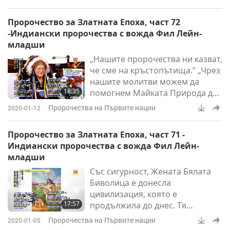
Хубаво е, че целият свят може
да чуе, че Драконът от Изтока
Пророчество за Златната Епоха, част 72
(Върховният Учител Чинг Хай)
-Индиански пророчества с вожда Фил Лейн-
се среща с Орела от Запада
младши
(самият той). Това е много,
„Нашите пророчества ни казват,
много специално. Индианците
че сме на кръстопътища.” „Чрез
са запазили този вид свещено
нашите молитви можем да
знание отпреди хиляди години.
18:35
помогнем Майката Природа да
И сега е дошло времето, кога
е снизходителна към нас.”
Пророчества на Първите нации
2020-01-12
„Старейшините искат да Ви
поздравя с почит, защото Вие
Пророчество за Златната Епоха, част 71 -
сте Великата.” Томас Един Вълк,
Индиански пророчества с вожда Фил Лейн-
отнесено към Върховния
младши
Учител Чинг Хай
Със сигурност, Жената Бялата
[Поздравителни думи на местен
Биволица е донесла
език]. Бих искал да протегна
цивилизация, която е
ръка в много, много топло и
17:57
продължила до днес. Тя
любящо ръкостискане и
представлява Пратеник на Бог,
прегръдка на Върховния Уч
Пророчества на Първите нации
2020-01-05
от моя гледна точка. Според