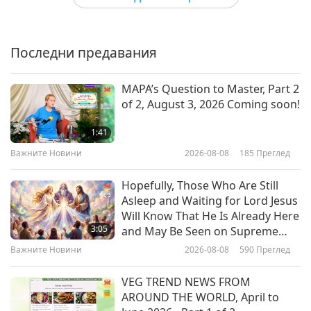
0:59
Забрана на кожите по света
Shorts
2017-10-10
3116
Преглед
Последни предавания
Барбадос: Закон за
3:50
предотвратяване на
Shorts
2019-03-04
6363
Преглед
10
насилието към животни
MAPA’s Question to Master, Part 2
0:59
of 2, August 3, 2026 Coming soon!
Големи промени за животните –
Shorts
2017-10-10
3213
Преглед
част 1
1:41
Белгия: Валонски кодекс за
Важните Новини
2026-08-08
185
Преглед
5:14
благополучието на
Shorts
2018-10-28
8467
Преглед
11
животните
Hopefully, Those Who Are Still
0:58
Asleep and Waiting for Lord Jesus
Стела Стивънс представя
Will Know That He Is Already Here
Shorts
2017-10-10
3429
Преглед
„Птиците в моя живот” и
3:05
and May Be Seen on Supreme
„Кучетата в моя живот”
Master Television
Белиз: Закон за жестокостта
Важните Новини
2026-08-08
590
Преглед
2:14
към животни
Shorts
2018-09-29
12435
Преглед
12
VEG TREND NEWS FROM
0:44
AROUND THE WORLD, April to
Птици от Рая DVD